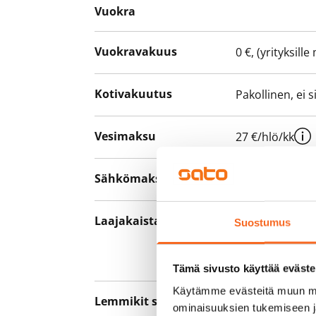
Vuokra
Vuokravakuus
0 €, (yrityksill
Kotivakuutus
Pakollinen, ei 
Vesimaksu
27 €/hlö/kk
Sähkömaksu
Vuokralainen s
Laajakaista
Vuokraan sisält
Suostumus
hankkia lisäno
yhteyttä operaa
Tämä sivusto käyttää eväste
Käytämme evästeitä muun mu
Lemmikit sallittu
Kyllä
ominaisuuksien tukemiseen 