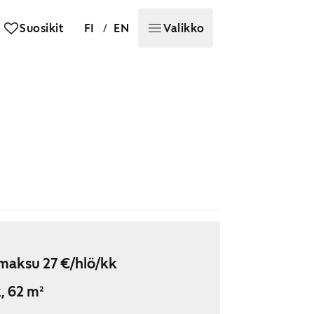
/
Suosikit
FI
EN
Valikko
maksu 27 €/hlö/kk
, 62 m²