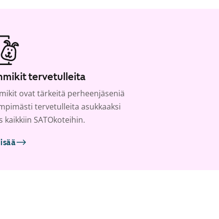
mikit tervetulleita
ikit ovat tärkeitä perheenjäseniä
ämpimästi tervetulleita asukkaaksi
s kaikkiin SATOkoteihin.
lisää