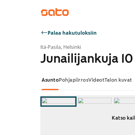
Palaa hakutuloksiin
Itä-Pasila, Helsinki
Junailijankuja 10
Asunto
Pohjapiirros
Videot
Talon kuvat
Katso kaik
Näytetään dia 1 / 11