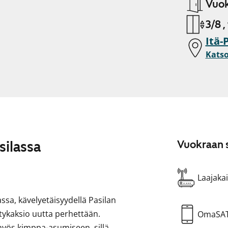
Vuok
3/8 ,
Itä-
Katso
silassa
Vuokraan s
Laajakai
a, kävelyetäisyydellä Pasilan
tykaksio uutta perhettään.
OmaSA
myös kimppa-asumiseen, sillä