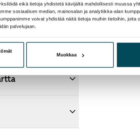
ksilöidä eikä tietoja yhdistetä kävijältä mahdollisesti muussa y
aamme sosiaalisen median, mainosalan ja analytiikka-alan kumppa
panimme voivat yhdistää näitä tietoja muihin tietoihin, joita olet
idän palvelujaan.
ttömät
Muokkaa
artta