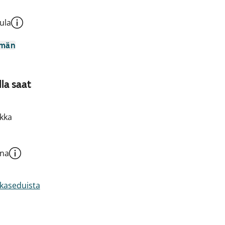
ula
mmän
la saat
kka
una
akaseduista