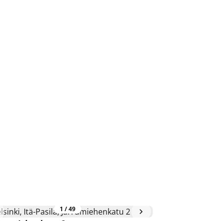
1
/
49