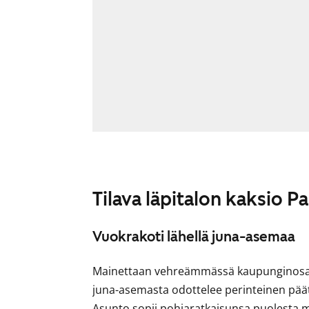
Tilava läpitalon kaksio Pa
Vuokrakoti lähellä juna-asemaa
Mainettaan vehreämmässä kaupunginosass
juna-asemasta odottelee perinteinen pää
Asunto sopii pohjaratkaisunsa puolesta 