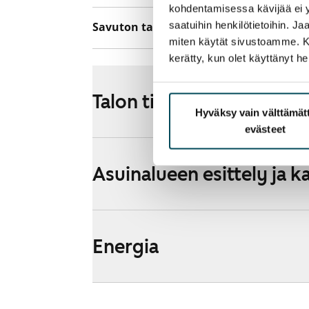
kohdentamisessa kävijää ei y
saatuihin henkilötietoihin. J
Savuton talo
Ei
miten käytät sivustoamme. Kump
kerätty, kun olet käyttänyt he
Talon tiedot
Hyväksy vain välttämä
evästeet
Asuinalueen esittely ja k
Energia