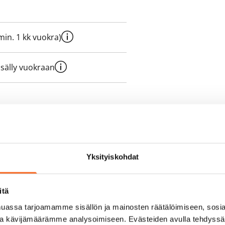
e min. 1 kk vuokra)
sisälly vuokraan
olmii itse sähkösopimuksen.
yy 50 M laajakaistaliittymä. Voit
Yksityiskohdat
peutta etuhintaan ottamalla
ttoriin Telia.
itä
assa tarjoamamme sisällön ja mainosten räätälöimiseen, sosia
ja kävijämäärämme analysoimiseen. Evästeiden avulla tehdyss