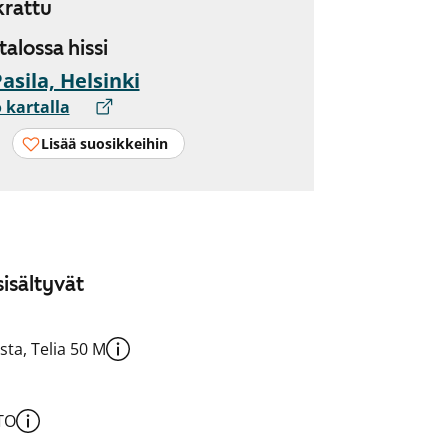
rattu
 talossa hissi
Pasila, Helsinki
 kartalla
Lisää suosikkeihin
isältyvät
sta, Telia 50 M
TO