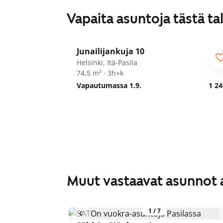
Vapaita asuntoja tästä ta
1
/
20
Junailijankuja 10
Helsinki, Itä-Pasila
74,5 m² · 3h+k
Vapautumassa 1.9.
1 24
Muut vastaavat asunnot 
1
/
7