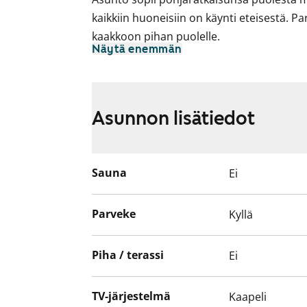
kaikkiin huoneisiin on käynti eteisestä. 
kaakkoon pihan puolelle.
Näytä enemmän
Asuinhuoneiden lattiamateriaali on helpp
Kylpyhuoneen seinät on kaakeloitu.
Keittiössä on jää-pakastinkaappi ja tilava
Asunnon lisätiedot
Tule kurkkaamaan paikan päälle ja katso, v
vuokrakotisi!
Sauna
Ei
Parveke
Kyllä
Piha / terassi
Ei
TV-järjestelmä
Kaapeli