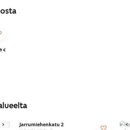
losta
9 €
alueelta
1
/
50
Jarrumiehenkatu 2