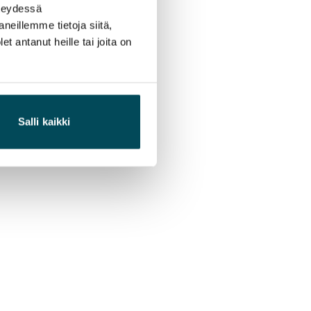
hteydessä
neillemme tietoja siitä,
 antanut heille tai joita on
Salli kaikki