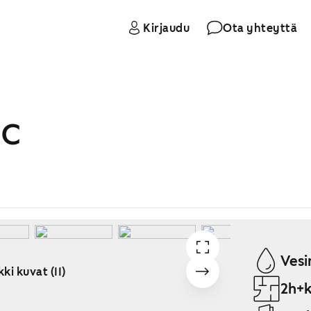
Kirjaudu
Ota yhteyttä
 C
Vesi
ki kuvat (11)
2h+k