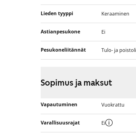
Lieden tyyppi
Keraaminen
Astianpesukone
Ei
Pesukoneliitännät
Tulo- ja poistol
Sopimus ja maksut
Vapautuminen
Vuokrattu
Varallisuusrajat
Ei