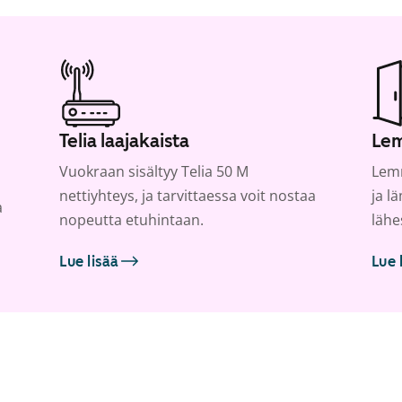
Telia laajakaista
Lem
Vuokraan sisältyy Telia 50 M
Lemm
nettiyhteys, ja tarvittaessa voit nostaa
ja l
a
nopeutta etuhintaan.
lähe
Lue lisää
Lue 