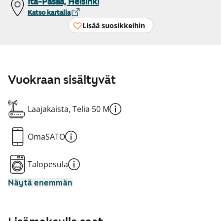
Itä-Pasila, Helsinki
Katso kartalla
Lisää suosikkeihin
Vuokraan sisältyvät
Laajakaista, Telia 50 M
OmaSATO
Talopesula
Näytä enemmän