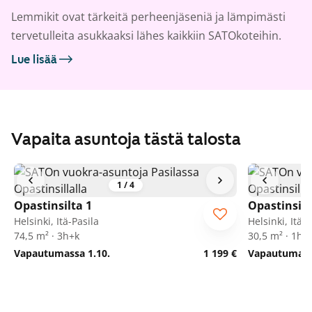
Lemmikit ovat tärkeitä perheenjäseniä ja lämpimästi
tervetulleita asukkaaksi lähes kaikkiin SATOkoteihin.
Lue lisää
Vapaita asuntoja tästä talosta
1
/
4
Opastinsilta 1
Opastinsilt
Helsinki, Itä-Pasila
Helsinki, Itä-P
74,5 m² · 3h+k
30,5 m² · 1h+
Vapautumassa 1.10.
1 199 €
Vapautumassa