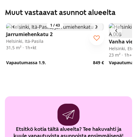
Muut vastaavat asunnot alueelta
1
/
43
Jarrumiehenkatu 2
Helsinki, Itä-Pasila
Vanha viert
31,5 m² · 1h+kt
Helsinki, Ete
23 m² · 1h+kk
Vapautumassa 1.9.
849 €
Vapautumassa
Etsitkö kotia tältä alueelta? Tee hakuvahti ja
kuule vapautuvista asunnoista ensimmäisenä!