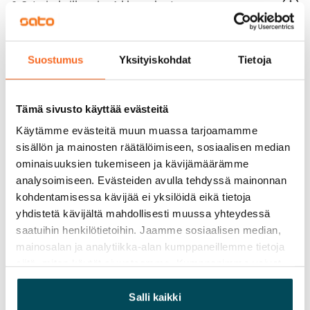
0 €, (yrityksille min. 1 kk vuokra)
Kotivakuutus
Pakollinen, ei sisälly vuokraan
Suostumus
Yksityiskohdat
Tietoja
Vesimaksu
27 €/hlö/kk
Tämä sivusto käyttää evästeitä
Sähkömaksu
Käytämme evästeitä muun muassa tarjoamamme
Vuokralainen solmii itse sähkösopimuksen.
sisällön ja mainosten räätälöimiseen, sosiaalisen median
ominaisuuksien tukemiseen ja kävijämäärämme
Laajakaista
analysoimiseen. Evästeiden avulla tehdyssä mainonnan
Vuokraan sisältyy 50 M laajakaistaliittymä. Voit hankkia
kohdentamisessa kävijää ei yksilöidä eikä tietoja
lisänopeutta etuhintaan ottamalla yhteyttä
yhdistetä kävijältä mahdollisesti muussa yhteydessä
operaattoriin Telia.
saatuihin henkilötietoihin. Jaamme sosiaalisen median,
mainosalan ja analytiikka-alan kumppaneillemme tietoja
Lemmikit sallittu
siitä, miten käytät sivustoamme. Kumppanimme voivat
Kyllä
yhdistää näitä tietoja muihin tietoihin, joita olet antanut
heille tai joita on kerätty, kun olet käyttänyt heidän
Salli kaikki
Savuton talo