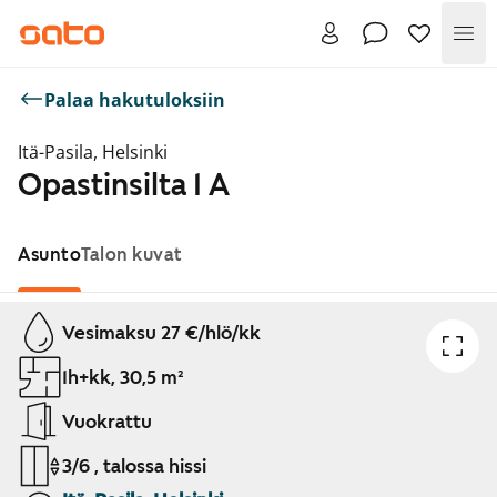
Val
Palaa hakutuloksiin
Itä-Pasila, Helsinki
Opastinsilta 1 A
Asunto
Talon kuvat
Näytetään dia 1 / 1
Vesimaksu 27 €/hlö/kk
1h+kk, 30,5 m²
Vuokrattu
3/6 , talossa hissi