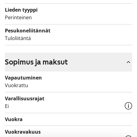
takautuvasti, kun remontti on päättynyt.
Lieden tyyppi
Perinteinen
Pesukoneliitännät
Tuloliitäntä
Sopimus ja maksut
Vapautuminen
Vuokrattu
Varallisuusrajat
Ei
Vuokra
Vuokravakuus