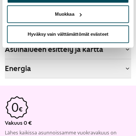
palvelujaan.
Ei
Muokkaa
Talon tiedot
Hyväksy vain välttämättömät evästeet
Asuinalueen esittely ja kartta
Energia
Vakuus 0 €
Lähes kaikissa asunnoissamme vuokravakuus on