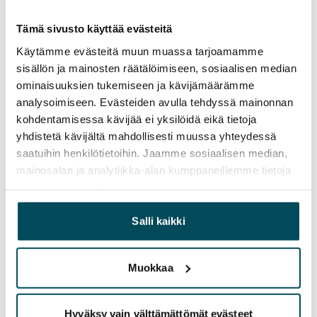
Sopimus ja maksut
Tämä sivusto käyttää evästeitä
Käytämme evästeitä muun muassa tarjoamamme
Vapautuminen
sisällön ja mainosten räätälöimiseen, sosiaalisen median
Vuokrattu
ominaisuuksien tukemiseen ja kävijämäärämme
analysoimiseen. Evästeiden avulla tehdyssä mainonnan
Varallisuusrajat
kohdentamisessa kävijää ei yksilöidä eikä tietoja
Ei
yhdistetä kävijältä mahdollisesti muussa yhteydessä
saatuihin henkilötietoihin. Jaamme sosiaalisen median,
Vuokra
mainosalan ja analytiikka-alan kumppaneillemme tietoja
siitä, miten käytät sivustoamme. Kumppanimme voivat
Vuokravakuus
yhdistää näitä tietoja muihin tietoihin, joita olet antanut
0 €, (yrityksille min. 1 kk vuokra)
heille tai joita on kerätty, kun olet käyttänyt heidän
Salli kaikki
Kotivakuutus
palvelujaan.
Pakollinen, ei sisälly vuokraan
Muokkaa
Vesimaksu
27 €/hlö/kk
Hyväksy vain välttämättömät evästeet