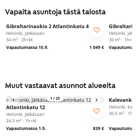
Vapaita asuntoja tästä talosta
1
/
11
Gibraltarinaukio 2 Atlantinkatu 4
Gibraltarin
Helsinki, Jätkäsaari
Helsinki, Jätk
34 m² · 2h+kt
30 m² · 1h+kt
Vapautumassa 15.9.
1 049 €
Vapautumassa
Muut vastaavat asunnot alueelta
1
/
25
Kalevankat
Atlantinkatu 12
Helsinki, Kam
30,5 m² · 1h+
Helsinki, Jätkäsaari
24,5 m² · 1h+kt
Vapautumassa 1.9.
839 €
Vapautumassa