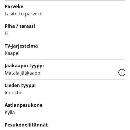
elävöittää tunnelmaa. Keittiössä viihtyvän iloksi käyttöä
Parveke
odottavat astianpesukone, nopea induktioliesi ja jää-
Lasitettu parveke
pakastinkaappi.
Laatoitetussa kylpyhuoneessa on tummempi
Piha / terassi
Ei
tehosteseinä. Sähköllä toimiva
mukavuuslattialämmitys tuntuu mukavalta jalkojen
TV-järjestelmä
alla. Pyykkikoneelle on oma paikkansa.
Kaapeli
Varaa oma esittelyaikasi ja tule paikan päälle
tunnustelemaan, miltä arki tässä raikaspintaisessa
Jääkaapin tyyppi
Matala jääkaappi
kodissa voisi tuntua!
Lieden tyyppi
Induktio
Astianpesukone
Kyllä
Pesukoneliitännät