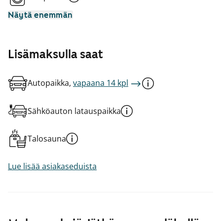
Näytä enemmän
Lisämaksulla saat
Autopaikka,
vapaana 14 kpl
Sähköauton latauspaikka
Talosauna
Lue lisää asiakaseduista