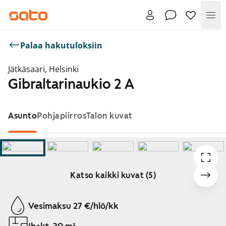
Val
Palaa hakutuloksiin
Jätkäsaari, Helsinki
Gibraltarinaukio 2 A
Asunto
Pohjapiirros
Talon kuvat
Katso kaikki kuvat (5)
Näytetään dia 1 / 5
Vesimaksu 27 €/hlö/kk