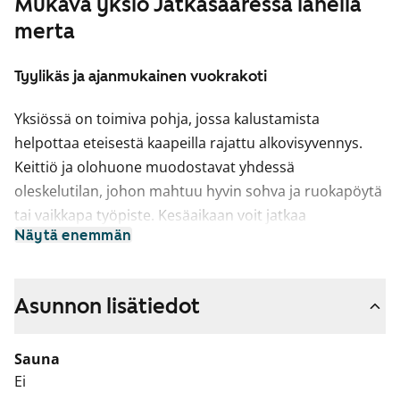
Mukava yksiö Jätkäsaaressa lähellä
merta
Tyylikäs ja ajanmukainen vuokrakoti
Yksiössä on toimiva pohja, jossa kalustamista
helpottaa eteisestä kaapeilla rajattu alkovisyvennys.
Keittiö ja olohuone muodostavat yhdessä
oleskelutilan, johon mahtuu hyvin sohva ja ruokapöytä
tai vaikkapa työpiste. Kesäaikaan voit jatkaa
Näytä enemmän
oleskelutilaa koko kodin levyiselle, lasitetulle
parvekkeelle. Sälekaihtimet viimeistelevät pikkukodin
ilmeen.
Asunnon lisätiedot
Kodin vaalean raikas värimaailma on oivallinen pohja
monelle tahansa sisustustyylille. Lattiat ovat vaalean
Sauna
puun väristä laminaattia. Ajattoman keittiön välitila ja
Ei
kaapistot ovat valkoisia ja puukuvioitu työtaso