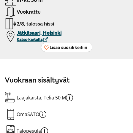
1h+kt, 30 m²
Vuokrattu
2/8, talossa hissi
Jätkäsaari, Helsinki
Katso kartalla
Lisää suosikkeihin
Vuokraan sisältyvät
Laajakaista, Telia 50 M
OmaSATO
Talopesula