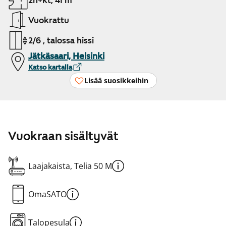
2h+kt, 41 m²
Vuokrattu
2/6 , talossa hissi
Jätkäsaari, Helsinki
Katso kartalla
Lisää suosikkeihin
Vuokraan sisältyvät
Laajakaista, Telia 50 M
OmaSATO
Talopesula