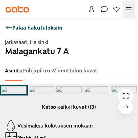
Val
Palaa hakutuloksiin
Jätkäsaari, Helsinki
Malagankatu 7 A
Asunto
Pohjapiirros
Videot
Talon kuvat
Katso kaikki kuvat (13)
Näytetään dia 1 / 13
Vesimaksu kulutuksen mukaan