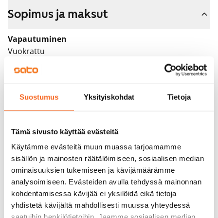
Sopimus ja maksut
Vapautuminen
Vuokrattu
Varallisuusrajat
Ei
Suostumus
Yksityiskohdat
Tietoja
Vuokra
Vuokravakuus
Tämä sivusto käyttää evästeitä
0 €, (yrityksille min. 1 kk vuokra)
Käytämme evästeitä muun muassa tarjoamamme
Kotivakuutus
sisällön ja mainosten räätälöimiseen, sosiaalisen median
Pakollinen, ei sisälly vuokraan
ominaisuuksien tukemiseen ja kävijämäärämme
analysoimiseen. Evästeiden avulla tehdyssä mainonnan
Vesimaksu
kohdentamisessa kävijää ei yksilöidä eikä tietoja
Kulutuksen mukaan
yhdistetä kävijältä mahdollisesti muussa yhteydessä
saatuihin henkilötietoihin. Jaamme sosiaalisen median,