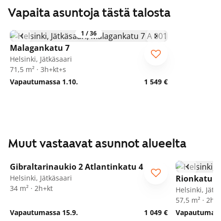
Vapaita asuntoja tästä talosta
1
/
36
Malagankatu 7
Helsinki, Jätkäsaari
71,5 m² · 3h+kt+s
Vapautumassa 1.10.
1 549 €
Muut vastaavat asunnot alueelta
1
/
11
Gibraltarinaukio 2 Atlantinkatu 4
Helsinki, Jätkäsaari
Rionkatu 1
34 m² · 2h+kt
Helsinki, Jätk
57,5 m² · 2h+
Vapautumassa 15.9.
1 049 €
Vapautumassa