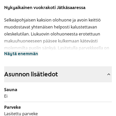
Nykyaikainen vuokrakoti Jätkäsaaressa
Selkeäpohjaisen kaksion olohuone ja avoin keittiö
muodostavat yhtenäisen helposti kalustettavan
oleskelutilan. Liukuovin olohuoneesta erotettuun
makuuhuoneeseen pääsee kulkemaan kätevästi
molemmilta puolin sänkyä. Lasitetulla parvekkeella on
Näytä enemmän
mukava viettää kesäpäivää. Kodin lattiat ovat
laminaattia.
Keittiön alakaappien ja korkeiden kaappien ovet ovat
Asunnon lisätiedot
valkoiset ja yläkaappien ovet ja avohyllyköt ovat
viininpunaiset. Työtasot ovat valkoista laminaattia ja
Sauna
ylä- ja alakaappien välinen tila on laatoitettu
Ei
lasimosaiikkilaatoilla. Keittiössä on astianpesukone,
Parveke
keraaminen liesi ja tilavaraus mikroaaltouunille.
Lasitettu parveke