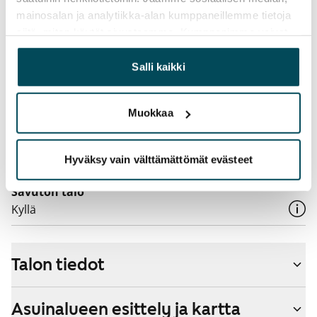
Sähkömaksu
mainosalan ja analytiikka-alan kumppaneillemme tietoja
Vuokralainen solmii itse sähkösopimuksen.
siitä, miten käytät sivustoamme. Kumppanimme voivat
yhdistää näitä tietoja muihin tietoihin, joita olet antanut
Laajakaista
heille tai joita on kerätty, kun olet käyttänyt heidän
Salli kaikki
Vuokraan sisältyy 50 M laajakaistaliittymä. Voit hankkia
palvelujaan.
lisänopeutta etuhintaan ottamalla yhteyttä
operaattoriin Telia.
Muokkaa
Lemmikit sallittu
Hyväksy vain välttämättömät evästeet
Kyllä
Savuton talo
Kyllä
Talon tiedot
Asuinalueen esittely ja kartta