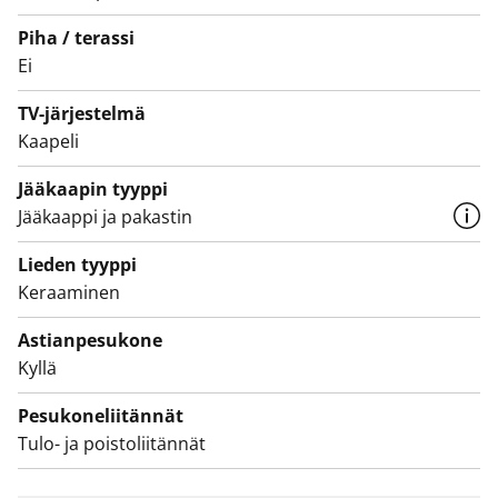
Laatoitetun kylpyhuoneen seinät ovat kiiltävän
Piha / terassi
valkoiset ja lattiat viininpunaiset. Kalusteet ovat
Ei
tummanruskeaa puukuviota. Pesukoneelle ja
kuivausrummulle on liitännät.
TV-järjestelmä
Kaapeli
Asunto ja koko talo pihoineen ovat savuttomia.
Tulehan tutustumaan, miltä arki voisi täällä näyttää.
Jääkaapin tyyppi
Jääkaappi ja pakastin
Lieden tyyppi
Keraaminen
Astianpesukone
Kyllä
Pesukoneliitännät
Tulo- ja poistoliitännät