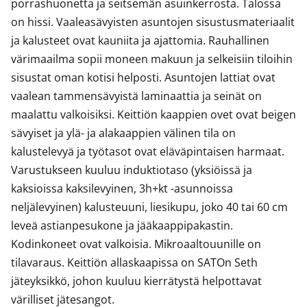
porrashuonetta ja seitsemän asuinkerrosta. Talossa 
on hissi. Vaaleasävyisten asuntojen sisustusmateriaalit 
ja kalusteet ovat kauniita ja ajattomia. Rauhallinen 
värimaailma sopii moneen makuun ja selkeisiin tiloihin 
sisustat oman kotisi helposti. Asuntojen lattiat ovat 
vaalean tammensävyistä laminaattia ja seinät on 
maalattu valkoisiksi. Keittiön kaappien ovet ovat beigen 
sävyiset ja ylä- ja alakaappien välinen tila on 
kalustelevyä ja työtasot ovat eläväpintaisen harmaat. 

Varustukseen kuuluu induktiotaso (yksiöissä ja 
kaksioissa kaksilevyinen, 3h+kt -asunnoissa 
neljälevyinen) kalusteuuni, liesikupu, joko 40 tai 60 cm 
leveä astianpesukone ja jääkaappipakastin. 
Kodinkoneet ovat valkoisia. Mikroaaltouunille on 
tilavaraus. Keittiön allaskaapissa on SATOn Seth 
jäteyksikkö, johon kuuluu kierrätystä helpottavat 
värilliset jätesangot. 
