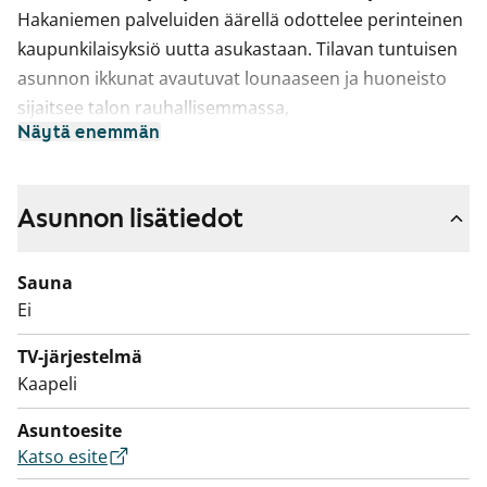
Hakaniemen palveluiden äärellä odottelee perinteinen
kaupunkilaisyksiö uutta asukastaan. Tilavan tuntuisen
asunnon ikkunat avautuvat lounaaseen ja huoneisto
sijaitsee talon rauhallisemmassa,
Näytä enemmän
pihanpuolimmaisessa päädyssä.
Asunnon lisätiedot
Sauna
Ei
TV-järjestelmä
Kaapeli
Asuntoesite
Katso esite