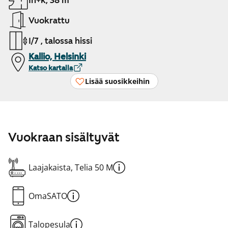
1h+k, 38 m²
Vuokrattu
1/7 , talossa hissi
Kallio, Helsinki
Katso kartalla
Lisää suosikkeihin
Vuokraan sisältyvät
Laajakaista, Telia 50 M
OmaSATO
Talopesula