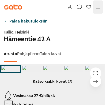
Val
Palaa hakutuloksiin
Kallio, Helsinki
Hämeentie 42 A
Asunto
Pohjapiirros
Talon kuvat
Katso kaikki kuvat (7)
Näytetään dia 1 / 7
Vesimaksu 27 €/hlö/kk