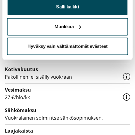
Vuokrattu
heille tai joita on kerätty, kun olet käyttänyt heidän
Salli kaikki
palvelujaan.
Varallisuusrajat
Ei
Muokkaa
Vuokra
Hyväksy vain välttämättömät evästeet
Vuokravakuus
0 €, (yrityksille min. 1 kk vuokra)
Kotivakuutus
Pakollinen, ei sisälly vuokraan
Vesimaksu
27 €/hlö/kk
Sähkömaksu
Vuokralainen solmii itse sähkösopimuksen.
Laajakaista