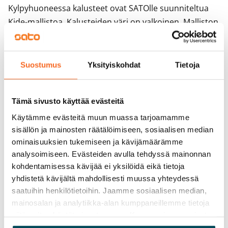
Kylpyhuoneessa kalusteet ovat SATOlle suunniteltua 
Kide-mallistoa. Kalusteiden väri on valkoinen. Malliston 
massiivilaminaattia olevat kalusteet on valmistettu 
Suomessa. Kylpyhuoneen seinät ovat valkoista laattaa 
ja lattian laatoituksen sävy on harmaa. 
Suostumus
Yksityiskohdat
Tietoja
Kylpyhuoneessa on tilavaraus ja liitännät 
pyykinpesukoneelle.

Tämä sivusto käyttää evästeitä
Huoneistoissa on koneellinen tulo-poistoilmanvaihto ja 
kaukolämpö. Eteisessä ja kylpyhuoneessa on kiinteät 
Käytämme evästeitä muun muassa tarjoamamme
sisällön ja mainosten räätälöimiseen, sosiaalisen median
valaisimet. Vesi laskutetaan kulutuksen mukaan. 
ominaisuuksien tukemiseen ja kävijämäärämme
Hämeentie 40 kiinteistö ja huoneistot ovat savuttomia, 
analysoimiseen. Evästeiden avulla tehdyssä mainonnan
pihalla on tupakkapaikka.
kohdentamisessa kävijää ei yksilöidä eikä tietoja
yhdistetä kävijältä mahdollisesti muussa yhteydessä
saatuihin henkilötietoihin. Jaamme sosiaalisen median,
Sopimus ja maksut
mainosalan ja analytiikka-alan kumppaneillemme tietoja
siitä, miten käytät sivustoamme. Kumppanimme voivat
Vapautuminen
yhdistää näitä tietoja muihin tietoihin, joita olet antanut