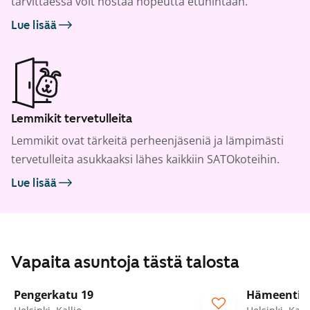
tarvittaessa voit nostaa nopeutta etuhintaan.
Lue lisää
Lemmikit tervetulleita
Lemmikit ovat tärkeitä perheenjäseniä ja lämpimästi
tervetulleita asukkaaksi lähes kaikkiin SATOkoteihin.
Lue lisää
Vapaita asuntoja tästä talosta
1
/
27
Pengerkatu 19
Hämeentie 