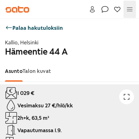
Val
Palaa hakutuloksiin
Kallio, Helsinki
Hämeentie 44 A
Asunto
Talon kuvat
Näytetään dia 1 / 1
1 029 €
Vesimaksu 27 €/hlö/kk
2h+k, 63,5 m²
Vapautumassa 1.9.