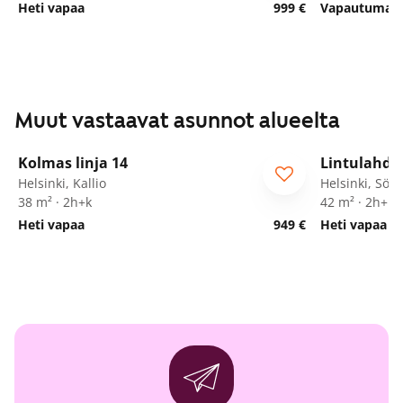
Heti vapaa
999 €
Vapautumassa
Muut vastaavat asunnot alueelta
1
/
10
Kolmas linja 14
Lintulahde
Helsinki, Kallio
Helsinki, Sör
38 m² · 2h+k
42 m² · 2h+kk
Heti vapaa
949 €
Heti vapaa