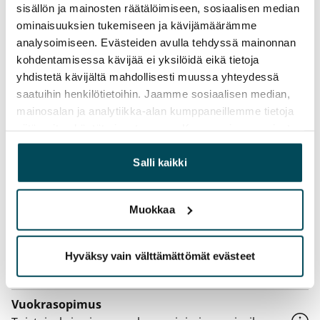
Hämeentie 40 kiinteistö ja huoneistot ovat savuttomia, 
sisällön ja mainosten räätälöimiseen, sosiaalisen median
pihalla on tupakkapaikka.
ominaisuuksien tukemiseen ja kävijämäärämme
analysoimiseen. Evästeiden avulla tehdyssä mainonnan
kohdentamisessa kävijää ei yksilöidä eikä tietoja
Sopimus ja maksut
yhdistetä kävijältä mahdollisesti muussa yhteydessä
saatuihin henkilötietoihin. Jaamme sosiaalisen median,
Vapautuminen
mainosalan ja analytiikka-alan kumppaneillemme tietoja
siitä, miten käytät sivustoamme. Kumppanimme voivat
Vapautumassa 1.9.
yhdistää näitä tietoja muihin tietoihin, joita olet antanut
Varallisuusrajat
heille tai joita on kerätty, kun olet käyttänyt heidän
Salli kaikki
Ei
palvelujaan.
Vuokra
Muokkaa
1 029 €/kk
Vuokravakuus
Hyväksy vain välttämättömät evästeet
0 €, (yrityksille min. 1 kk vuokra)
Vuokrasopimus