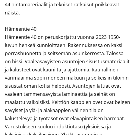
44 pintamateriaalit ja tekniset ratkaisut poikkeavat 
näistä. 

Hämeentie 40

Hämeentie 40 on peruskorjattu vuonna 2023 1950-
luvun henkeä kunnioittaen. Rakennuksessa on kaksi 
porrashuonetta ja seitsemän asuinkerrosta. Talossa 
on hissi. Vaaleasävyisten asuntojen sisustusmateriaalit 
ja kalusteet ovat kauniita ja ajattomia. Rauhallinen 
värimaailma sopii moneen makuun ja selkeisiin tiloihin 
sisustat oman kotisi helposti. Asuntojen lattiat ovat 
vaalean tammensävyistä laminaattia ja seinät on 
maalattu valkoisiksi. Keittiön kaappien ovet ovat beigen 
sävyiset ja ylä- ja alakaappien välinen tila on 
kalustelevyä ja työtasot ovat eläväpintaisen harmaat. 

Varustukseen kuuluu induktiotaso (yksiöissä ja 
kaksioissa kaksilevyinen, 3h+kt -asunnoissa 