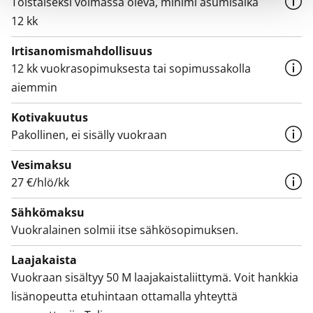
Toistaiseksi voimassa oleva, minimi asumisaika
12 kk
Irtisanomis­mahdollisuus
12 kk vuokrasopimuksesta tai sopimussakolla
aiemmin
Kotivakuutus
Pakollinen, ei sisälly vuokraan
Vesimaksu
27 €/hlö/kk
Sähkömaksu
Vuokralainen solmii itse sähkösopimuksen.
Laajakaista
Vuokraan sisältyy 50 M laajakaistaliittymä. Voit hankkia
lisänopeutta etuhintaan ottamalla yhteyttä