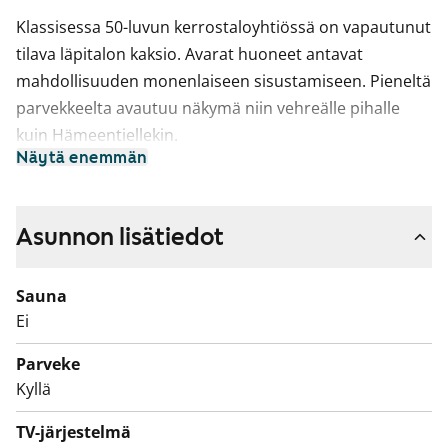
Klassisessa 50-luvun kerrostaloyhtiössä on vapautunut
tilava läpitalon kaksio. Avarat huoneet antavat
mahdollisuuden monenlaiseen sisustamiseen. Pieneltä
parvekkeelta avautuu näkymä niin vehreälle pihalle
kuin Hämeentiellekin.
Näytä enemmän
Asuinhuoneissa on laminaattilattiat ja kylpyhuone on
kaakeloitu. Keittiössä on iso jääkaappi ja nelilevyinen
sähköliesi.
Asunnon lisätiedot
Sauna
Ei
Parveke
Kyllä
TV-järjestelmä