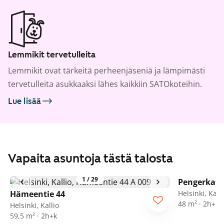
Lemmikit tervetulleita
Lemmikit ovat tärkeitä perheenjäseniä ja lämpimästi
tervetulleita asukkaaksi lähes kaikkiin SATOkoteihin.
Lue lisää
Vapaita asuntoja tästä talosta
1
/
29
Pengerkatu
Hämeentie 44
Helsinki, Kalli
48 m² · 2h+kk
Helsinki, Kallio
59,5 m² · 2h+k