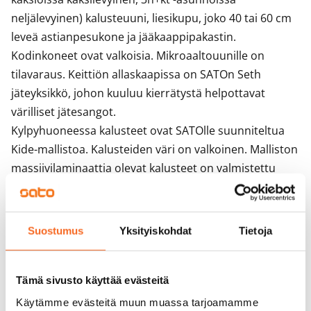
neljälevyinen) kalusteuuni, liesikupu, joko 40 tai 60 cm 
leveä astianpesukone ja jääkaappipakastin. 
Kodinkoneet ovat valkoisia. Mikroaaltouunille on 
tilavaraus. Keittiön allaskaapissa on SATOn Seth 
jäteyksikkö, johon kuuluu kierrätystä helpottavat 
värilliset jätesangot. 

Kylpyhuoneessa kalusteet ovat SATOlle suunniteltua 
Kide-mallistoa. Kalusteiden väri on valkoinen. Malliston 
massiivilaminaattia olevat kalusteet on valmistettu 
Suomessa. Kylpyhuoneen seinät ovat valkoista laattaa 
ja lattian laatoituksen sävy on harmaa. 
Kylpyhuoneessa on tilavaraus ja liitännät 
Suostumus
Yksityiskohdat
Tietoja
pyykinpesukoneelle.

Huoneistoissa on koneellinen tulo-poistoilmanvaihto ja 
kaukolämpö. Eteisessä ja kylpyhuoneessa on kiinteät 
Tämä sivusto käyttää evästeitä
valaisimet. Vesi laskutetaan kulutuksen mukaan. 
Käytämme evästeitä muun muassa tarjoamamme