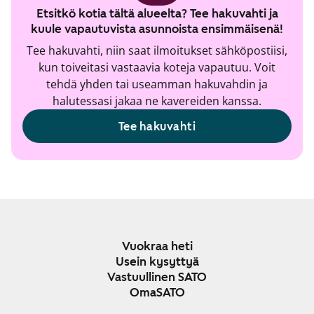
Etsitkö kotia tältä alueelta? Tee hakuvahti ja
kuule vapautuvista asunnoista ensimmäisenä!
Tee hakuvahti, niin saat ilmoitukset sähköpostiisi,
kun toiveitasi vastaavia koteja vapautuu. Voit
tehdä yhden tai useamman hakuvahdin ja
halutessasi jakaa ne kavereiden kanssa.
Tee hakuvahti
Vuokraa heti
Usein kysyttyä
Vastuullinen SATO
OmaSATO