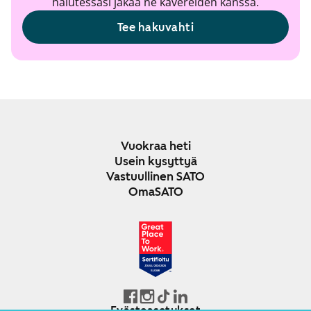
halutessasi jakaa ne kavereiden kanssa.
Tee hakuvahti
Vuokraa heti
Usein kysyttyä
Vastuullinen SATO
OmaSATO
JOULU 2024-2025
SUOMI
Evästeasetukset