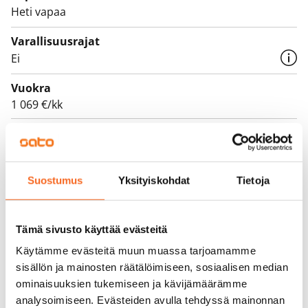
Heti vapaa
Varallisuusrajat
Ei
Vuokra
1 069 €/kk
Vuokravakuus
0 €, (yrityksille min. 1 kk vuokra)
Vuokrasopimus
Suostumus
Yksityiskohdat
Tietoja
Toistaiseksi voimassa oleva, minimi asumisaika
12 kk
Tämä sivusto käyttää evästeitä
Irtisanomis­mahdollisuus
Käytämme evästeitä muun muassa tarjoamamme
12 kk vuokrasopimuksesta tai sopimussakolla
sisällön ja mainosten räätälöimiseen, sosiaalisen median
aiemmin
ominaisuuksien tukemiseen ja kävijämäärämme
analysoimiseen. Evästeiden avulla tehdyssä mainonnan