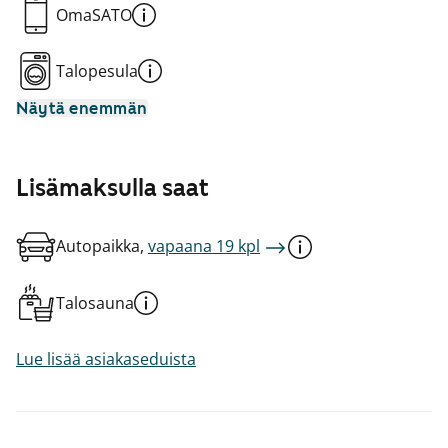
OmaSATO
Talopesula
Näytä enemmän
Lisämaksulla saat
Autopaikka,
vapaana 19 kpl
Talosauna
Lue lisää asiakaseduista