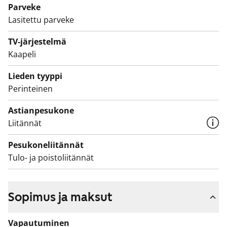
katsomaan, millainen koti tästä voisi sinulle syntyä!
Parveke
Lasitettu parveke
TV-järjestelmä
Kaapeli
Lieden tyyppi
Perinteinen
Astianpesukone
Liitännät
Pesukoneliitännät
Tulo- ja poistoliitännät
Sopimus ja maksut
Vapautuminen