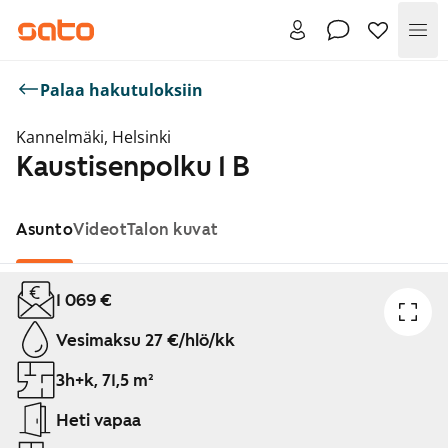
Val
Palaa hakutuloksiin
Kannelmäki, Helsinki
Kaustisenpolku 1 B
Asunto
Videot
Talon kuvat
Näytetään dia 1 / 1
1 069 €
Vesimaksu 27 €/hlö/kk
3h+k, 71,5 m²
Heti vapaa