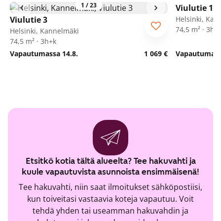
1
/
23
Viulutie 1
Viulutie 3
Helsinki, Kan
74,5 m² · 3h+
Helsinki, Kannelmäki
74,5 m² · 3h+k
Vapautumassa 14.8.
1 069 €
Vapautumassa
Etsitkö kotia tältä alueelta? Tee hakuvahti ja
kuule vapautuvista asunnoista ensimmäisenä!
Tee hakuvahti, niin saat ilmoitukset sähköpostiisi,
kun toiveitasi vastaavia koteja vapautuu. Voit
tehdä yhden tai useamman hakuvahdin ja