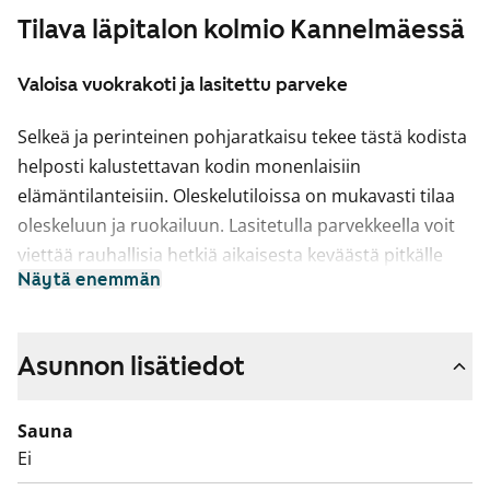
Tilava läpitalon kolmio Kannelmäessä
Valoisa vuokrakoti ja lasitettu parveke
Selkeä ja perinteinen pohjaratkaisu tekee tästä kodista
helposti kalustettavan kodin monenlaisiin
elämäntilanteisiin. Oleskelutiloissa on mukavasti tilaa
oleskeluun ja ruokailuun. Lasitetulla parvekkeella voit
viettää rauhallisia hetkiä aikaisesta keväästä pitkälle
Näytä enemmän
syksyyn.
Erilliseen keittiöön mahtuu pieni ruokapöytä kotoisiin
aamiaishetkiin. Kylpyhuoneessa on tilaa
Asunnon lisätiedot
pyykinpesukoneelle.
Sauna
Taloyhtiössä on asukkaiden yhteisessä käytössä sauna,
Ei
pesutupa ja kerhotila. Varaa esittelyaika ja tule