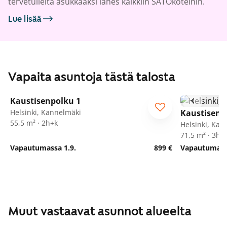
tervetulleita asukkaaksi lähes kaikkiin SATOkoteihin.
Lue lisää
Vapaita asuntoja tästä talosta
1
/
8
Kaustisenpolku 1
Helsinki, Kannelmäki
Kaustisenp
55,5 m² · 2h+k
Helsinki, Kan
71,5 m² · 3h+
Vapautumassa 1.9.
899 €
Vapautumassa
Muut vastaavat asunnot alueelta