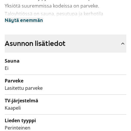
Yksiötä suuremmissa kodeissa on parveke.
Taloyhtiössä on sauna, pesutupa ja kerhotila
Näytä enemmän
asukkaiden yhteisessä käytössä.
Asunnon lisätiedot
Sauna
Ei
Parveke
Lasitettu parveke
TV-järjestelmä
Kaapeli
Lieden tyyppi
Perinteinen