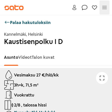
Val
Palaa hakutuloksiin
Kannelmäki, Helsinki
Kaustisenpolku 1 D
Asunto
Videot
Talon kuvat
Näytetään dia 1 / 1
Vesimaksu 27 €/hlö/kk
3h+k, 71,5 m²
Vuokrattu
2/8 , talossa hissi