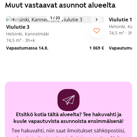
Muut vastaavat asunnot alueelta
1
/
23
Viulutie 1
Viulutie 3
Helsinki, Kan
74,5 m² · 3h+
Helsinki, Kannelmäki
74,5 m² · 3h+k
Vapautumassa 14.8.
1 069 €
Vapautumassa
Etsitkö kotia tältä alueelta? Tee hakuvahti ja
kuule vapautuvista asunnoista ensimmäisenä!
Tee hakuvahti, niin saat ilmoitukset sähköpostiisi,