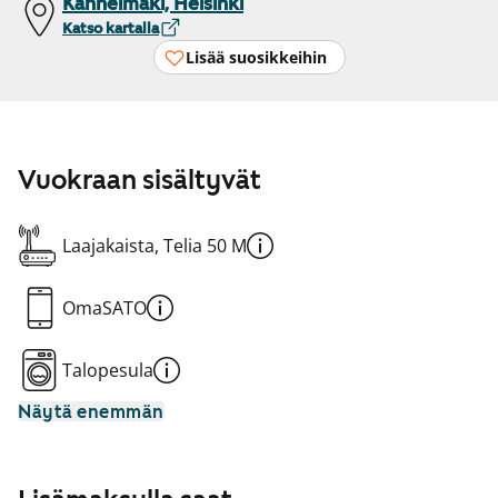
Kannelmäki, Helsinki
Katso kartalla
Lisää suosikkeihin
Vuokraan sisältyvät
Laajakaista, Telia 50 M
OmaSATO
Talopesula
Näytä enemmän