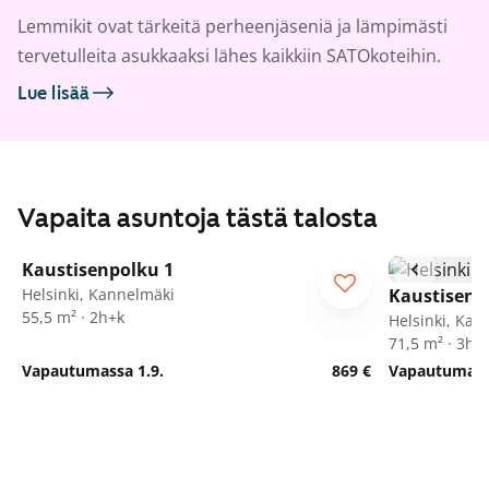
Lemmikit ovat tärkeitä perheenjäseniä ja lämpimästi
tervetulleita asukkaaksi lähes kaikkiin SATOkoteihin.
Lue lisää
Vapaita asuntoja tästä talosta
1
/
8
Kaustisenpolku 1
Helsinki, Kannelmäki
Kaustisenp
55,5 m² · 2h+k
Helsinki, Kan
71,5 m² · 3h+
Vapautumassa 1.9.
869 €
Vapautumassa