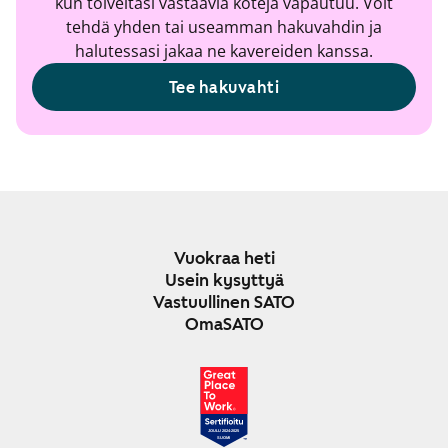
kun toiveitasi vastaavia koteja vapautuu. Voit
tehdä yhden tai useamman hakuvahdin ja
halutessasi jakaa ne kavereiden kanssa.
Tee hakuvahti
Vuokraa heti
Usein kysyttyä
Vastuullinen SATO
OmaSATO
JOULU 2024-2025
SUOMI