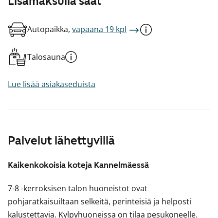
Lisämaksulla saat
Autopaikka,
vapaana 19 kpl
Talosauna
Lue lisää asiakaseduista
Palvelut lähettyvillä
Kaikenkokoisia koteja Kannelmäessä
7-8 -kerroksisen talon huoneistot ovat
pohjaratkaisuiltaan selkeitä, perinteisiä ja helposti
kalustettavia. Kylpyhuoneissa on tilaa pesukoneelle.