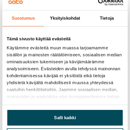
0 €, (yrityksille min. 1 kk vuokra)
Kotivakuutus
Suostumus
Yksityiskohdat
Tietoja
Pakollinen, ei sisälly vuokraan
Vesimaksu
Tämä sivusto käyttää evästeitä
27 €/hlö/kk
Käytämme evästeitä muun muassa tarjoamamme
Sähkömaksu
sisällön ja mainosten räätälöimiseen, sosiaalisen median
Vuokralainen solmii itse sähkösopimuksen.
ominaisuuksien tukemiseen ja kävijämäärämme
analysoimiseen. Evästeiden avulla tehdyssä mainonnan
Laajakaista
kohdentamisessa kävijää ei yksilöidä eikä tietoja
Vuokraan sisältyy 50 M laajakaistaliittymä. Voit hankkia
yhdistetä kävijältä mahdollisesti muussa yhteydessä
lisänopeutta etuhintaan ottamalla yhteyttä
saatuihin henkilötietoihin. Jaamme sosiaalisen median,
operaattoriin Telia.
mainosalan ja analytiikka-alan kumppaneillemme tietoja
siitä, miten käytät sivustoamme. Kumppanimme voivat
Lemmikit sallittu
yhdistää näitä tietoja muihin tietoihin, joita olet antanut
Kyllä
heille tai joita on kerätty, kun olet käyttänyt heidän
Salli kaikki
palvelujaan.
Savuton talo