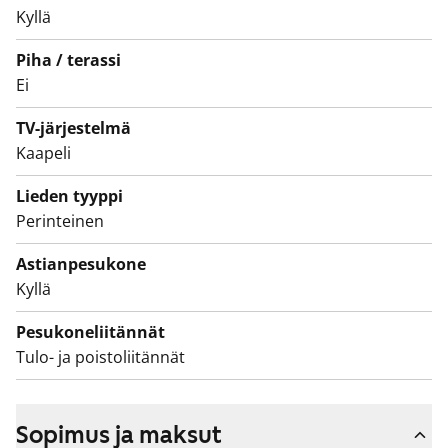
Kyllä
Talo sijaitsee vehreässä pihapiirissä, jossa on lasten
leikkialue keinuineen. Tule tutustumaan paikan päälle
Piha / terassi
ja katso, voisiko tästä tulla uusi vuokrakotisi.
Ei
TV-järjestelmä
Kaapeli
Lieden tyyppi
Perinteinen
Astianpesukone
Kyllä
Pesukoneliitännät
Tulo- ja poistoliitännät
Sopimus ja maksut