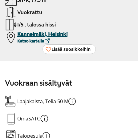
3h+k, 77,5 m²
Vuokrattu
1/5 , talossa hissi
Kannelmäki, Helsinki
Katso kartalla
Lisää suosikkeihin
Vuokraan sisältyvät
Laajakaista, Telia 50 M
OmaSATO
Talopesula