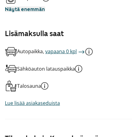
Näytä enemmän
Lisämaksulla saat
Autopaikka,
vapaana 0 kpl
Sähköauton latauspaikka
Talosauna
Lue lisää asiakaseduista