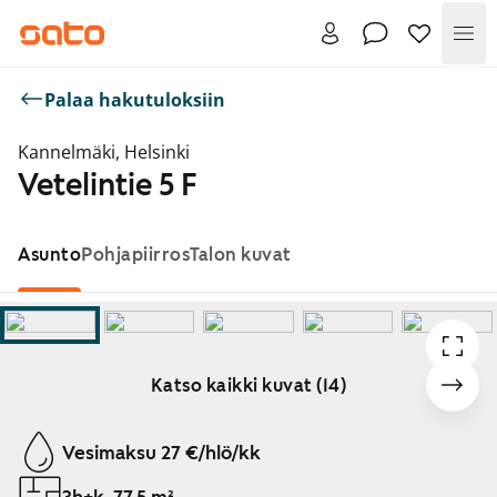
Val
Palaa hakutuloksiin
Kannelmäki, Helsinki
Vetelintie 5 F
Asunto
Pohjapiirros
Talon kuvat
Katso kaikki kuvat (14)
Näytetään dia 1 / 14
Vesimaksu 27 €/hlö/kk