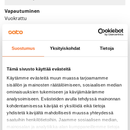
Vapautuminen
Vuokrattu
Varallisuusrajat
Ei
Suostumus
Yksityiskohdat
Tietoja
Vuokra
Vuokravakuus
Tämä sivusto käyttää evästeitä
0 €, (yrityksille min. 1 kk vuokra)
Käytämme evästeitä muun muassa tarjoamamme
Kotivakuutus
sisällön ja mainosten räätälöimiseen, sosiaalisen median
Pakollinen, ei sisälly vuokraan
ominaisuuksien tukemiseen ja kävijämäärämme
analysoimiseen. Evästeiden avulla tehdyssä mainonnan
Vesimaksu
kohdentamisessa kävijää ei yksilöidä eikä tietoja
27 €/hlö/kk
yhdistetä kävijältä mahdollisesti muussa yhteydessä
saatuihin henkilötietoihin. Jaamme sosiaalisen median,
Sähkömaksu
mainosalan ja analytiikka-alan kumppaneillemme tietoja
Vuokralainen solmii itse sähkösopimuksen.