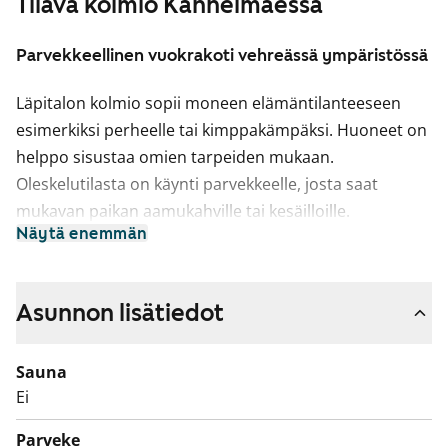
Tilava kolmio Kannelmäessä
Parvekkeellinen vuokrakoti vehreässä ympäristössä
Läpitalon kolmio sopii moneen elämäntilanteeseen
esimerkiksi perheelle tai kimppakämpäksi. Huoneet on
helppo sisustaa omien tarpeiden mukaan.
Oleskelutilasta on käynti parvekkeelle, josta saat
mukavan paikan aamukahville tai kesäilloille.
Näytä enemmän
Vaatehuoneessa on runsaasti säilytystilaa.
Keittiössä on hyvin lasku- ja säilytystilaa.
Astianpesukoneesi on mahdollista asentaa ja
Asunnon lisätiedot
ruokapöytä sijoittuu luontevasti tilaan ikkunan alle.
Sauna
Kylpyhuoneessa on pyykinpesukoneelle liitännät.
Ei
Kodissa on erillinen pikku wc, joka on käytännöllinen
isomman porukan arjessa.
Parveke