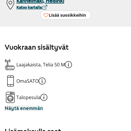
Kannelmäki, Helsinki
Katso kartalla
Lisää suosikkeihin
Vuokraan sisältyvät
Laajakaista, Telia 50 M
OmaSATO
Talopesula
Näytä enemmän