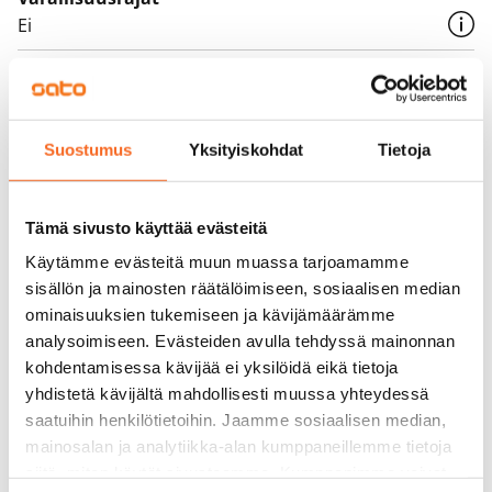
Ei
Vuokra
Vuokravakuus
0 €, (yrityksille min. 1 kk vuokra)
Suostumus
Yksityiskohdat
Tietoja
Kotivakuutus
Pakollinen, ei sisälly vuokraan
Tämä sivusto käyttää evästeitä
Käytämme evästeitä muun muassa tarjoamamme
Vesimaksu
sisällön ja mainosten räätälöimiseen, sosiaalisen median
27 €/hlö/kk
ominaisuuksien tukemiseen ja kävijämäärämme
Sähkömaksu
analysoimiseen. Evästeiden avulla tehdyssä mainonnan
Vuokralainen solmii itse sähkösopimuksen.
kohdentamisessa kävijää ei yksilöidä eikä tietoja
yhdistetä kävijältä mahdollisesti muussa yhteydessä
Laajakaista
saatuihin henkilötietoihin. Jaamme sosiaalisen median,
Vuokraan sisältyy 50 M laajakaistaliittymä. Voit hankkia
mainosalan ja analytiikka-alan kumppaneillemme tietoja
lisänopeutta etuhintaan ottamalla yhteyttä
siitä, miten käytät sivustoamme. Kumppanimme voivat