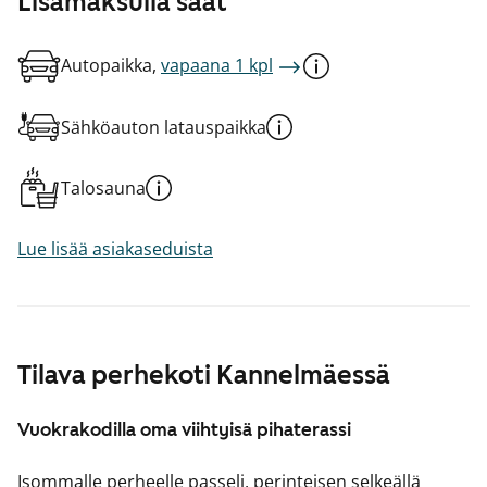
Lisämaksulla saat
Autopaikka,
vapaana 1 kpl
Sähköauton latauspaikka
Talosauna
Lue lisää asiakaseduista
Tilava perhekoti Kannelmäessä
Vuokrakodilla oma viihtyisä pihaterassi
Isommalle perheelle passeli, perinteisen selkeällä