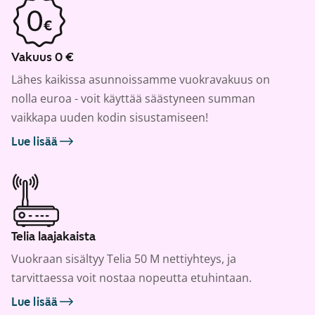
Vakuus 0 €
Lähes kaikissa asunnoissamme vuokravakuus on
nolla euroa - voit käyttää säästyneen summan
vaikkapa uuden kodin sisustamiseen!
Lue lisää
Telia laajakaista
Vuokraan sisältyy Telia 50 M nettiyhteys, ja
tarvittaessa voit nostaa nopeutta etuhintaan.
Lue lisää