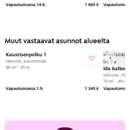
Vapautumassa 14.8.
1 069 €
Vapautumassa
Muut vastaavat asunnot alueelta
1
/
8
Kaustisenpolku 1
Helsinki, Kannelmäki
88 m² · 4h+k
Ida Aalberg
Helsinki, Poh
75 m² · 4h+k
Vapautumassa 1.9.
1 349 €
Vapautumassa