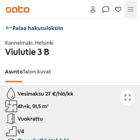
Val
Palaa hakutuloksiin
Kannelmäki, Helsinki
Viulutie 3 B
Asunto
Talon kuvat
Näytetään dia 1 / 1
Vesimaksu 27 €/hlö/kk
4h+k, 91,5 m²
Vuokrattu
1/4