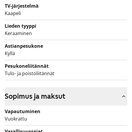
tulla uusi kotisi!
TV-järjestelmä
Talossa alkaa parvekeremontti huhti-toukokuussa
Kaapeli
2026. Remontti kestää noin neljä kuukautta. Parvekkeet
Lieden tyyppi
ja asuntopihat ovat pois käytöstä remontin aikana.
Keraaminen
Remontin yhteydessä parvekkeille asennetaan
parvekelasit.
Astianpesukone
Kyllä
Pesukoneliitännät
Tulo- ja poistoliitännät
Sopimus ja maksut
Vapautuminen
Vuokrattu
Varallisuusrajat