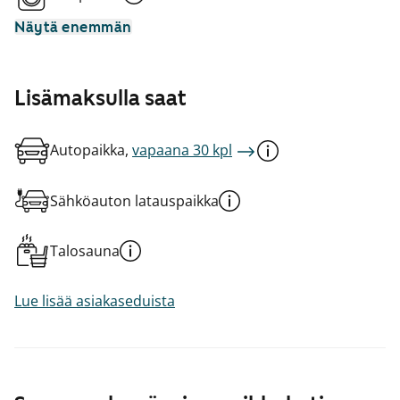
Näytä enemmän
Lisämaksulla saat
Autopaikka,
vapaana 30 kpl
Sähköauton latauspaikka
Talosauna
Lue lisää asiakaseduista