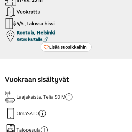
1h+kk, 25 m²
Vuokrattu
5/5 , talossa hissi
Kontula, Helsinki
Katso kartalla
Lisää suosikkeihin
Vuokraan sisältyvät
Laajakaista, Telia 50 M
OmaSATO
Talopesula