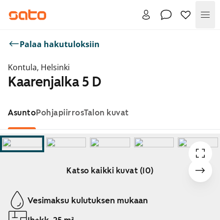
Val
Palaa hakutuloksiin
Kontula, Helsinki
Kaarenjalka 5 D
Asunto
Pohjapiirros
Talon kuvat
Katso kaikki kuvat (10)
Näytetään dia 1 / 10
Vesimaksu kulutuksen mukaan