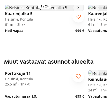
1
/
24
Kaarenjalka 5
Kaarenjalk
Helsinki, Kontula
Helsinki, Kon
61 m² · 3h+k
61 m² · 3h+k
Heti vapaa
999 €
Vapautumassa
Muut vastaavat asunnot alueelta
1
/
25
Porttikuja 11
Helsinki, Kontula
Keinulauda
25,5 m² · 1h+kt
Helsinki, Kon
24 m² · 1h+kt
Vapautumassa 1.9.
699 €
Vapautumassa