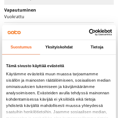
Vapautuminen
Vuokrattu
Varallisuusrajat
Ei
Vuokra
Suostumus
Yksityiskohdat
Tietoja
Vuokravakuus
0 €, (yrityksille min. 1 kk vuokra)
Tämä sivusto käyttää evästeitä
Käytämme evästeitä muun muassa tarjoamamme
Kotivakuutus
sisällön ja mainosten räätälöimiseen, sosiaalisen median
Pakollinen, ei sisälly vuokraan
ominaisuuksien tukemiseen ja kävijämäärämme
Vesimaksu
analysoimiseen. Evästeiden avulla tehdyssä mainonnan
Kulutuksen mukaan
kohdentamisessa kävijää ei yksilöidä eikä tietoja
yhdistetä kävijältä mahdollisesti muussa yhteydessä
Sähkömaksu
saatuihin henkilötietoihin. Jaamme sosiaalisen median,
Vuokralainen solmii itse sähkösopimuksen.