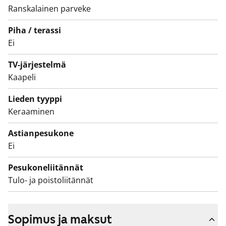
kalusteet. Seinät ovat valkoista laattaa ja lattia on
Ranskalainen parveke
harmaa. Pyykinpesukoneelle löytyy oma paikka.
Piha / terassi
Ei
TV-järjestelmä
Kaapeli
Lieden tyyppi
Keraaminen
Astianpesukone
Ei
Pesukoneliitännät
Tulo- ja poistoliitännät
Sopimus ja maksut