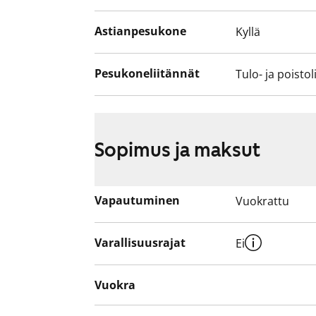
Astianpesukone
Kyllä
Pesukoneliitännät
Tulo- ja poistol
Sopimus ja maksut
Vapautuminen
Vuokrattu
Varallisuusrajat
Ei
Vuokra