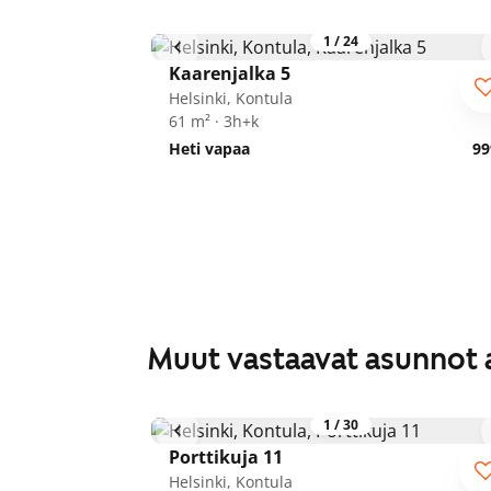
1
/
24
Kaarenjalka 5
Helsinki, Kontula
61 m² · 3h+k
Heti vapaa
99
Muut vastaavat asunnot 
1
/
30
Porttikuja 11
Helsinki, Kontula