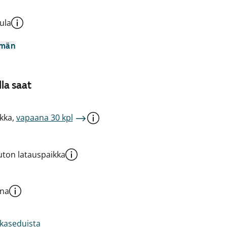
ula
mmän
la saat
kka,
vapaana 30 kpl
ton latauspaikka
una
akaseduista