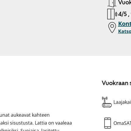
Vuok
4/5 ,
Kont
Katso
Vuokraan s
Laajakai
kunat aukeavat kahteen
ksi sisustusta. Lattia on vaaleaa
OmaSA
oisiksi. Suojaisa, lasitettu