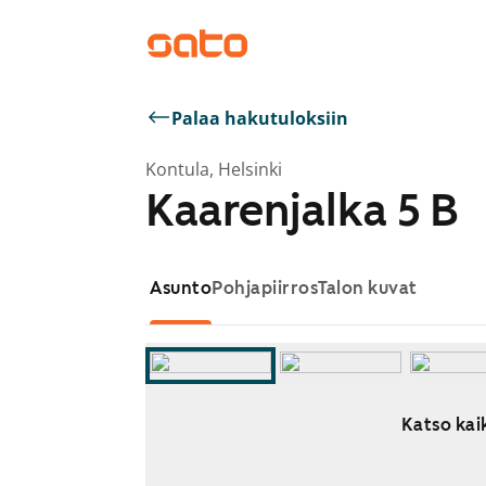
Palaa hakutuloksiin
Kontula, Helsinki
Kaarenjalka 5 B
Asunto
Pohjapiirros
Talon kuvat
Katso kaik
Näytetään dia 1 / 17