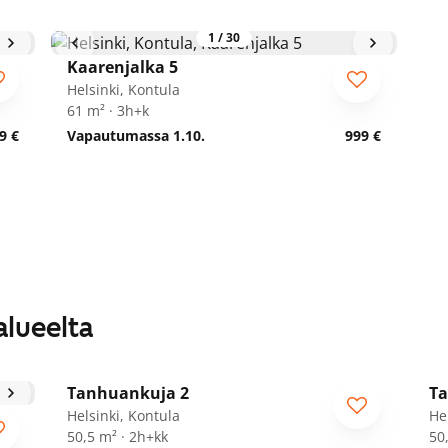
1
/
30
Kaarenjalka 5
Helsinki, Kontula
61 m² · 3h+k
9 €
Vapautumassa 1.10.
999 €
alueelta
1
/
19
Tanhuankuja 2
Ta
Helsinki, Kontula
He
50,5 m² · 2h+kk
50