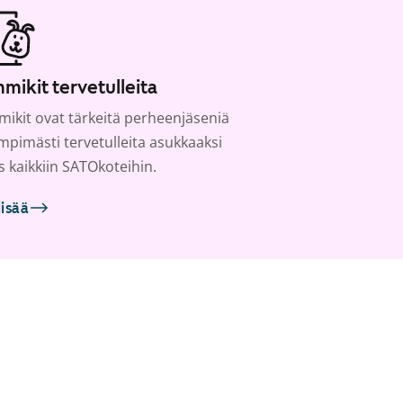
mikit tervetulleita
ikit ovat tärkeitä perheenjäseniä
ämpimästi tervetulleita asukkaaksi
s kaikkiin SATOkoteihin.
lisää