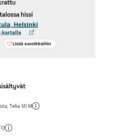
rattu
 talossa hissi
ula, Helsinki
 kartalla
Lisää suosikkeihin
isältyvät
sta, Telia 50 M
TO