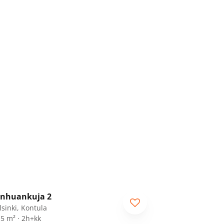
1
/
19
nhuankuja 2
lsinki, Kontula
,5 m² · 2h+kk