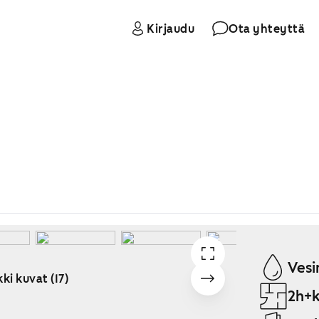
Kirjaudu
Ota yhteyttä
Vesi
ki kuvat (17)
2h+k