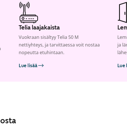
Telia laajakaista
Lem
Vuokraan sisältyy Telia 50 M
Lemm
nettiyhteys, ja tarvittaessa voit nostaa
ja l
a
nopeutta etuhintaan.
lähe
Lue lisää
Lue 
losta