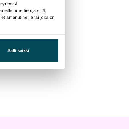
hteydessä
neillemme tietoja siitä,
 antanut heille tai joita on
Salli kaikki