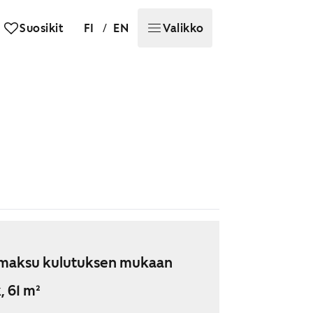
/
Suosikit
FI
EN
Valikko
maksu kulutuksen mukaan
, 61 m²