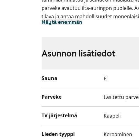
parveke avautuu ilta-auringon puolelle.
tilava ja antaa mahdollisuudet monenlaisil
Näytä enemmän
Erillisessä keittiössä kotikokki mahtuu pu
kunnollinen ruokapöytä. Keittiön kaapistot 
alakaappien välinen tila sekä työtaso ova
Asunnon lisätiedot
Varustukseen kuuluu keraaminen liesi, lie
astianpesukone. Kodinkoneet ovat valkois
Kylpyhuoneessa ja erillisessä wc:ssä on v
Sauna
Ei
kalusteet. Seinät ovat valkoista laattaa ja
Pyykinpesukoneelle löytyy oma paikka ky
Parveke
Lasitettu parv
TV-järjestelmä
Kaapeli
Lieden tyyppi
Keraaminen