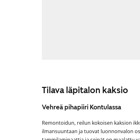
Tilava läpitalon kaksio
Vehreä pihapiiri Kontulassa
Remontoidun, reilun kokoisen kaksion ik
ilmansuuntaan ja tuovat luonnonvalon osa
tammilaminaattia ja seinät on maalattu valk