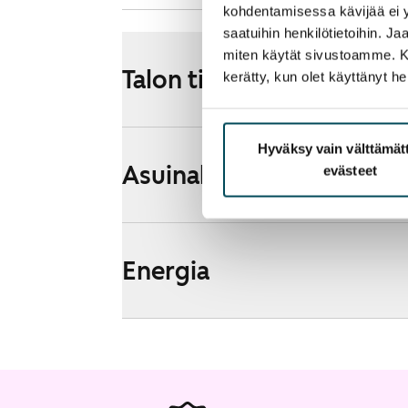
kohdentamisessa kävijää ei y
saatuihin henkilötietoihin. J
miten käytät sivustoamme. Kump
Talon tiedot
kerätty, kun olet käyttänyt he
Hyväksy vain välttämä
Asuinalueen esittely ja k
evästeet
Energia