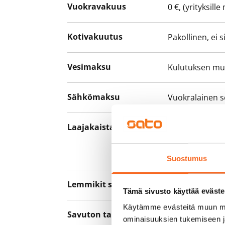
Vuokravakuus
0 €, (yrityksill
Kotivakuutus
Pakollinen, ei 
Vesimaksu
Kulutuksen m
Sähkömaksu
Vuokralainen s
Laajakaista
Vuokraan sisält
hankkia lisäno
yhteyttä operaa
Suostumus
Lemmikit sallittu
Kyllä
Tämä sivusto käyttää eväste
Käytämme evästeitä muun mu
Savuton talo
Kyllä
ominaisuuksien tukemiseen 