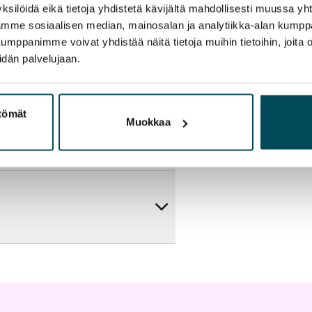
ksilöidä eikä tietoja yhdistetä kävijältä mahdollisesti muussa y
aamme sosiaalisen median, mainosalan ja analytiikka-alan kumppa
panimme voivat yhdistää näitä tietoja muihin tietoihin, joita olet
idän palvelujaan.
ttömät
Muokkaa
artta