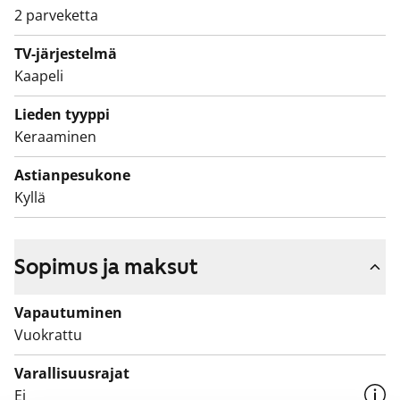
erillisessä wc:ssä on valkoiset SATOn Kide-malliston
2 parveketta
kalusteet. Niiden seinät ovat valkoista laattaa ja lattia
on harmaa. Pyykinpesukoneelle löytyy oma paikka
TV-järjestelmä
Kaapeli
kylpyhuoneesta. Runsaasti säilytystilaa löytyy
makuuhuoneissa olevista vaatehuoneista.
Lieden tyyppi
Keraaminen
Astianpesukone
Kyllä
Sopimus ja maksut
Vapautuminen
Vuokrattu
Varallisuusrajat
Ei