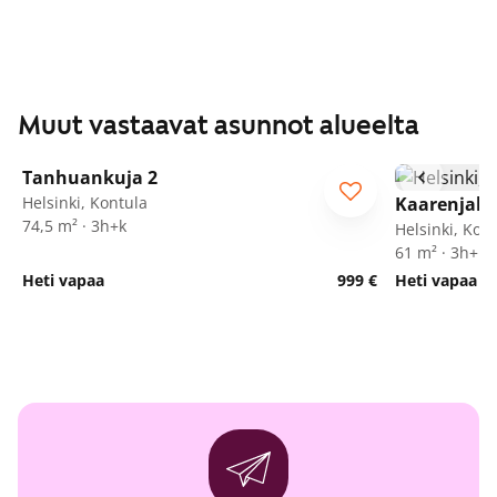
Muut vastaavat asunnot alueelta
1
/
10
Tanhuankuja 2
Helsinki, Kontula
Kaarenjalk
74,5 m² · 3h+k
Helsinki, Kon
61 m² · 3h+k
Heti vapaa
999 €
Heti vapaa