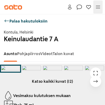
Val
Palaa hakutuloksiin
Kontula, Helsinki
Keinulaudantie 7 A
Asunto
Pohjapiirros
Videot
Talon kuvat
Katso kaikki kuvat (12)
Näytetään dia 1 / 12
Vesimaksu kulutuksen mukaan