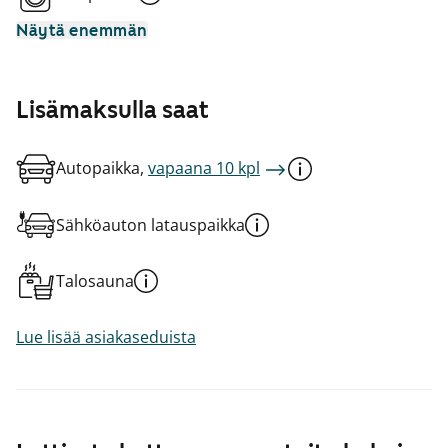
Näytä enemmän
Lisämaksulla saat
Autopaikka,
vapaana 10 kpl
Sähköauton latauspaikka
Talosauna
Lue lisää asiakaseduista