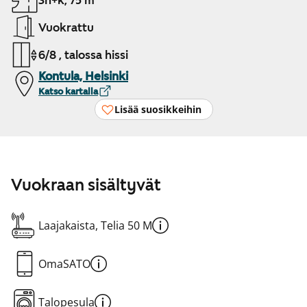
3h+k, 75 m²
Vuokrattu
6/8 , talossa hissi
Kontula, Helsinki
Katso kartalla
Lisää suosikkeihin
Vuokraan sisältyvät
Laajakaista, Telia 50 M
OmaSATO
Talopesula