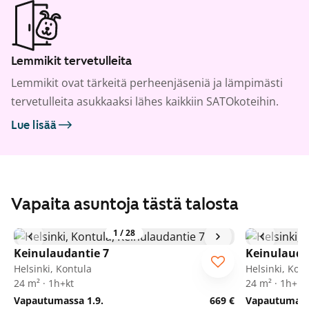
Lemmikit tervetulleita
Lemmikit ovat tärkeitä perheenjäseniä ja lämpimästi
tervetulleita asukkaaksi lähes kaikkiin SATOkoteihin.
Lue lisää
Vapaita asuntoja tästä talosta
1
/
28
Keinulaudantie 7
Keinulauda
Helsinki, Kontula
Helsinki, Kon
24 m² · 1h+kt
24 m² · 1h+kt
Vapautumassa 1.9.
669 €
Vapautumassa