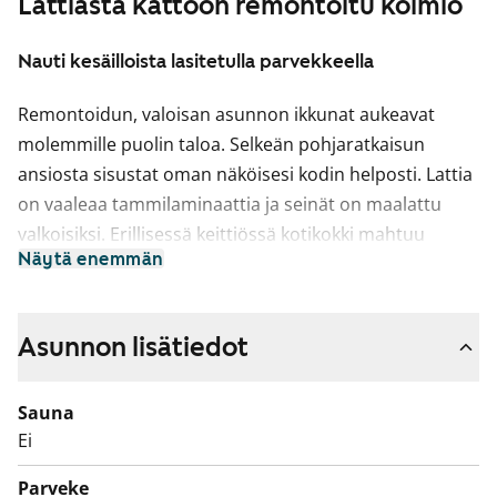
Lattiasta kattoon remontoitu kolmio
Nauti kesäilloista lasitetulla parvekkeella
Remontoidun, valoisan asunnon ikkunat aukeavat
molemmille puolin taloa. Selkeän pohjaratkaisun
ansiosta sisustat oman näköisesi kodin helposti. Lattia
on vaaleaa tammilaminaattia ja seinät on maalattu
valkoisiksi. Erillisessä keittiössä kotikokki mahtuu
Näytä enemmän
puuhailemaan ja tilaan sopii myös ruokapöytä. Keittiön
kaapistot ovat valkoiset. Ylä- ja alakaappien välinen tila
ja työtaso ovat harmaata laminaattia. Varustukseen
Asunnon lisätiedot
kuuluu keraaminen liesi, liesikupu, jääkaappipakastin ja
astianpesukone. Kodinkoneet ovat valkoisia. Tilavan
Sauna
olohuoneen jatkona on ilta-aurinkoon avautuva
Ei
lasitettu parveke ja toinen parveke on viereisessä
makuuhuoneessa. Ikkunallisessa kylpyhuoneessa ja
Parveke