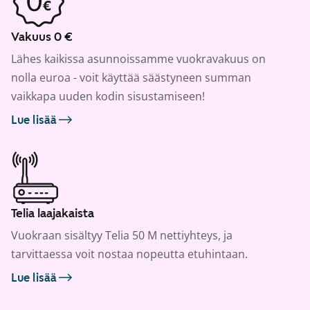
Vakuus 0 €
Lähes kaikissa asunnoissamme vuokravakuus on
nolla euroa - voit käyttää säästyneen summan
vaikkapa uuden kodin sisustamiseen!
Lue lisää
Telia laajakaista
Vuokraan sisältyy Telia 50 M nettiyhteys, ja
tarvittaessa voit nostaa nopeutta etuhintaan.
Lue lisää