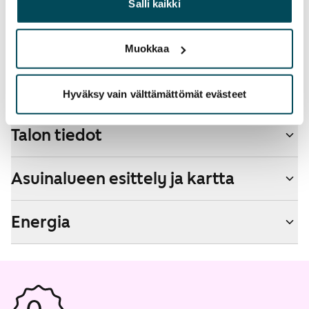
heille tai joita on kerätty, kun olet käyttänyt heidän
Salli kaikki
Lemmikit sallittu
palvelujaan.
Kyllä
Muokkaa
Savuton talo
Kyllä
Hyväksy vain välttämättömät evästeet
Talon tiedot
Asuinalueen esittely ja kartta
Energia