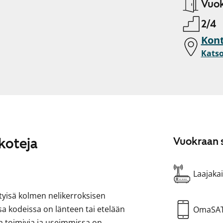
Vuok
2/4
Kont
Katso
 koteja
Vuokraan s
Laajakai
tyisä kolmen nelikerroksisen
a kodeissa on länteen tai etelään
OmaSA
a toimivia ja useimmissa on