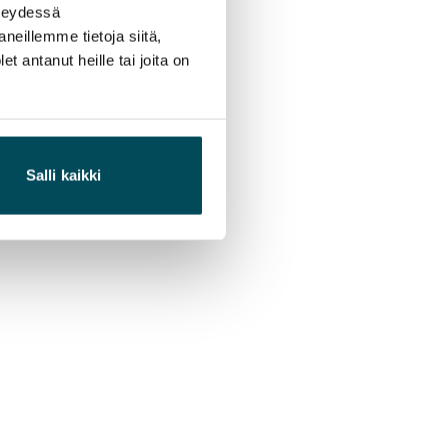
hteydessä
neillemme tietoja siitä,
 antanut heille tai joita on
Salli kaikki