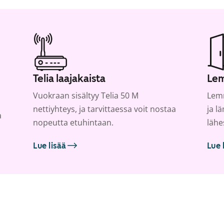
Telia laajakaista
Lem
Vuokraan sisältyy Telia 50 M
Lemm
nettiyhteys, ja tarvittaessa voit nostaa
ja l
a
nopeutta etuhintaan.
lähe
Lue lisää
Lue 