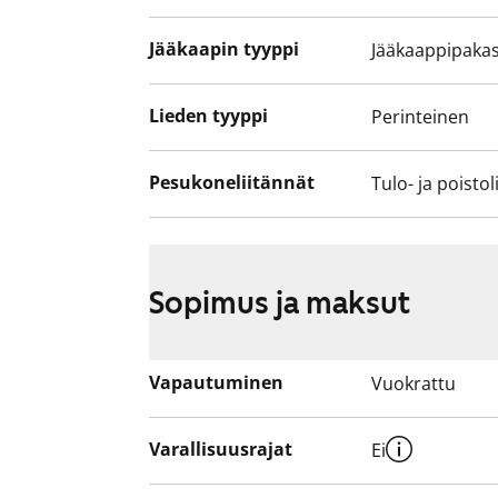
Jääkaapin tyyppi
Jääkaappipakas
Lieden tyyppi
Perinteinen
Pesukoneliitännät
Tulo- ja poistol
Sopimus ja maksut
Vapautuminen
Vuokrattu
Varallisuusrajat
Ei