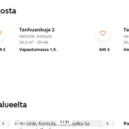
losta
1
/
19
Tanhuankuja 2
Ta
Helsinki, Kontula
He
50,5 m² · 2h+kk
50
9 €
Vapautumassa 1.9.
845 €
He
alueelta
1
/
21
Po