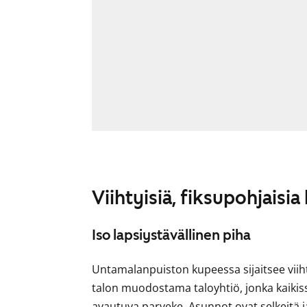
Viihtyisiä, fiksupohjaisia
Iso lapsiystävällinen piha
Untamalanpuiston kupeessa sijaitsee viih
talon muodostama taloyhtiö, jonka kaikiss
avautuva parveke. Asunnot ovat selkeitä j