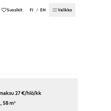
/
Suosikit
FI
EN
Valikko
maksu 27 €/hlö/kk
, 58 m²