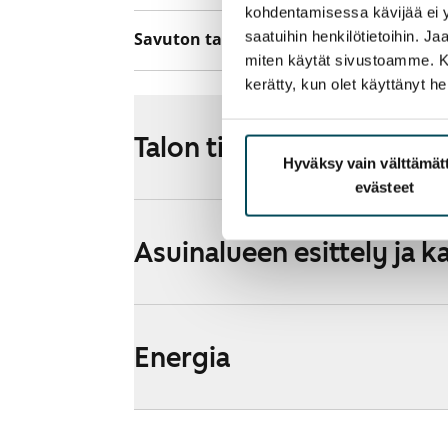
kohdentamisessa kävijää ei y
saatuihin henkilötietoihin. J
Savuton talo
Ei
miten käytät sivustoamme. Kump
kerätty, kun olet käyttänyt he
Talon tiedot
Hyväksy vain välttämä
evästeet
Asuinalueen esittely ja k
Energia