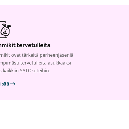
mikit tervetulleita
ikit ovat tärkeitä perheenjäseniä
ämpimästi tervetulleita asukkaaksi
s kaikkiin SATOkoteihin.
lisää