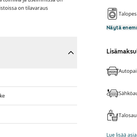
istoissa on tilavaraus
Talopes
Näytä ene
Lisämaksul
Autopai
Sähköau
eke
Talosa
Lue lisää asi