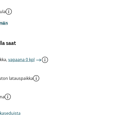
ula
mmän
la saat
kka,
vapaana 0 kpl
ton latauspaikka
una
akaseduista