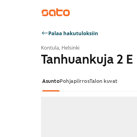
Palaa hakutuloksiin
Kontula, Helsinki
Tanhuankuja 2 E
Asunto
Pohjapiirros
Talon kuvat
Näytetään dia 1 / 1