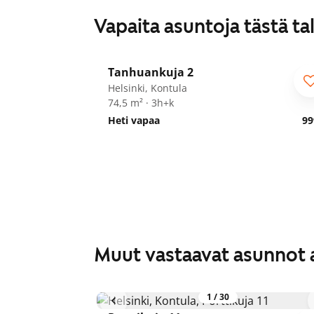
Vapaita asuntoja tästä ta
1
/
10
Tanhuankuja 2
Helsinki, Kontula
74,5 m² · 3h+k
Heti vapaa
99
Muut vastaavat asunnot 
1
/
30