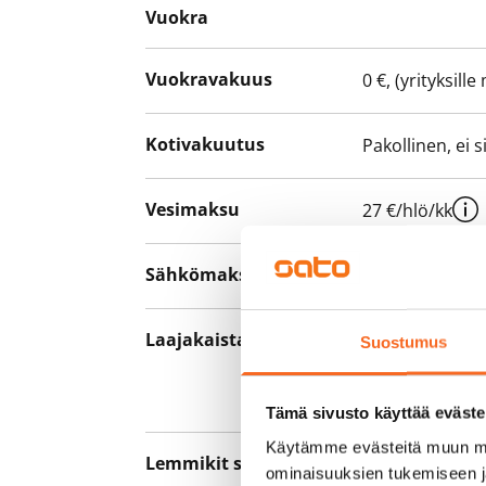
Vuokra
Vuokravakuus
0 €, (yrityksill
Kotivakuutus
Pakollinen, ei 
Vesimaksu
27 €/hlö/kk
Sähkömaksu
Vuokralainen s
Laajakaista
Vuokraan sisält
Suostumus
hankkia lisäno
yhteyttä operaa
Tämä sivusto käyttää eväste
Käytämme evästeitä muun mu
Lemmikit sallittu
Kyllä
ominaisuuksien tukemiseen 