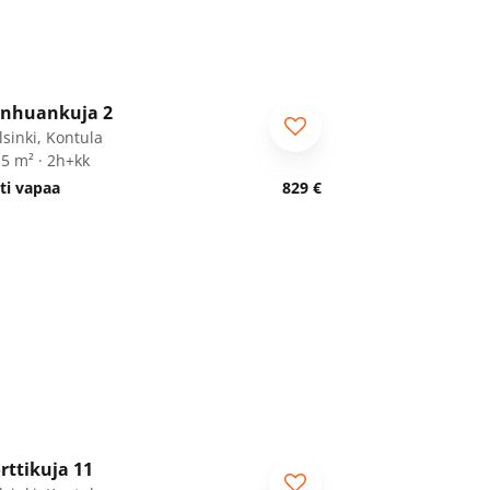
1
/
19
nhuankuja 2
lsinki, Kontula
,5 m² · 2h+kk
ti vapaa
829 €
1
/
26
rttikuja 11