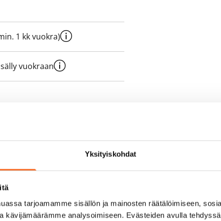
e min. 1 kk vuokra)
sisälly vuokraan
olmii itse sähkösopimuksen.
yy 50 M laajakaistaliittymä. Voit
Yksityiskohdat
peutta etuhintaan ottamalla
ttoriin Telia.
itä
assa tarjoamamme sisällön ja mainosten räätälöimiseen, sosia
ja kävijämäärämme analysoimiseen. Evästeiden avulla tehdyss