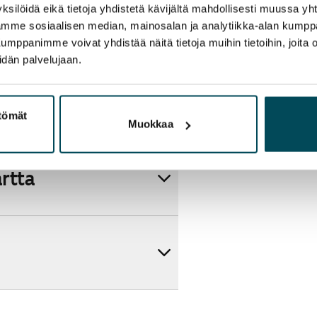
ksilöidä eikä tietoja yhdistetä kävijältä mahdollisesti muussa y
aamme sosiaalisen median, mainosalan ja analytiikka-alan kumppa
panimme voivat yhdistää näitä tietoja muihin tietoihin, joita olet
idän palvelujaan.
ttömät
Muokkaa
artta