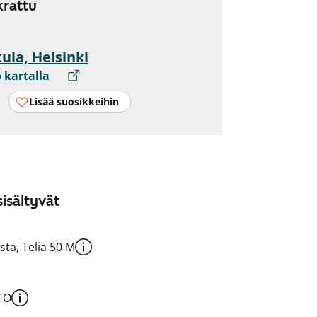
rattu
ula, Helsinki
 kartalla
Lisää suosikkeihin
isältyvät
sta, Telia 50 M
TO