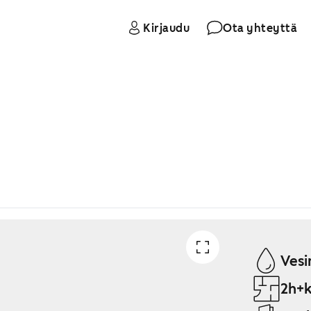
Kirjaudu
Ota yhteyttä
Vesi
2h+k