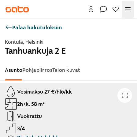
Val
Palaa hakutuloksiin
Kontula, Helsinki
Tanhuankuja 2 E
Asunto
Pohjapiirros
Talon kuvat
Näytetään dia 1 / 1
Vesimaksu 27 €/hlö/kk
2h+k, 58 m²
Vuokrattu
3/4