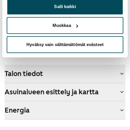
lisänopeutta etuhintaan ottamalla yhteyttä
heille tai joita on kerätty, kun olet käyttänyt heidän
Salli kaikki
operaattoriin Telia.
palvelujaan.
Lemmikit sallittu
Muokkaa
Kyllä
Savuton talo
Hyväksy vain välttämättömät evästeet
Ei
Talon tiedot
Asuinalueen esittely ja kartta
Energia