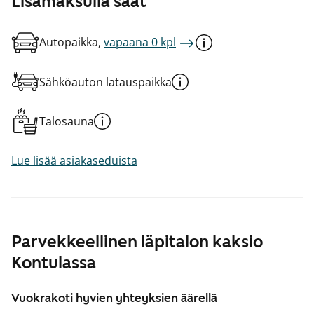
Lisämaksulla saat
Autopaikka,
vapaana 0 kpl
Sähköauton latauspaikka
Talosauna
Lue lisää asiakaseduista
Parvekkeellinen läpitalon kaksio
Kontulassa
Vuokrakoti hyvien yhteyksien äärellä