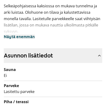
Selkeäpohjaisessa kaksiossa on mukava tunnelma ja
arki luistaa. Olohuone on tilava ja kalustettavissa
monella tavalla. Lasitetulle parvekkeelle saat viihtyisän
lisätilan, jossa on mukava nauttia ulkoilmasta pitkälle
syksyyn.
Näytä enemmän
Keittiö on oma erillinen tilansa ja sinne mahtuu
ruokapöytä, astianpesukoneellesikin on tilaa.
Kylpyhuoneessa on laatoitetut pinnat ja tilavaraus
Asunnon lisätiedot
pyykinpesukoneelle.
Sauna
Taloyhtiö koostuu useammasta rakennuksesta ja
Ei
pihapiiri on väljä ja vehreä. Tulehan tutustumaan
tarkemmin paikan päälle, josko tässä uusi elämäsi
Parveke
vuokrakoti?
Lasitettu parveke
Piha / terassi