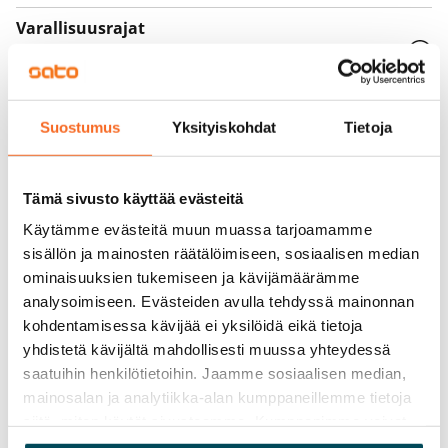
Varallisuusrajat
Ei
Vuokra
Suostumus
Yksityiskohdat
Tietoja
Vuokravakuus
0 €, (yrityksille min. 1 kk vuokra)
Tämä sivusto käyttää evästeitä
Kotivakuutus
Pakollinen, ei sisälly vuokraan
Käytämme evästeitä muun muassa tarjoamamme
sisällön ja mainosten räätälöimiseen, sosiaalisen median
Vesimaksu
ominaisuuksien tukemiseen ja kävijämäärämme
27 €/hlö/kk
analysoimiseen. Evästeiden avulla tehdyssä mainonnan
kohdentamisessa kävijää ei yksilöidä eikä tietoja
Sähkömaksu
yhdistetä kävijältä mahdollisesti muussa yhteydessä
Vuokralainen solmii itse sähkösopimuksen.
saatuihin henkilötietoihin. Jaamme sosiaalisen median,
mainosalan ja analytiikka-alan kumppaneillemme tietoja
Laajakaista
siitä, miten käytät sivustoamme. Kumppanimme voivat
Vuokraan sisältyy 50 M laajakaistaliittymä. Voit hankkia
yhdistää näitä tietoja muihin tietoihin, joita olet antanut