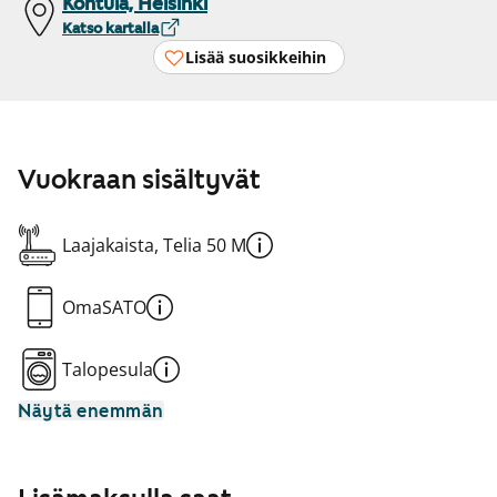
Kontula, Helsinki
Katso kartalla
Lisää suosikkeihin
Vuokraan sisältyvät
Laajakaista, Telia 50 M
OmaSATO
Talopesula
Näytä enemmän