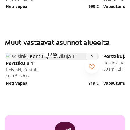
Heti vapaa
999 €
Vapautumassa
Muut vastaavat asunnot alueelta
1
/
30
Porttikuja 
Porttikuja 11
Helsinki, Kon
50 m² · 2h+k
Helsinki, Kontula
50 m² · 2h+k
Heti vapaa
819 €
Vapautumassa