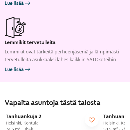
Lue lisää
Lemmikit tervetulleita
Lemmikit ovat tärkeitä perheenjäseniä ja lämpimästi
tervetulleita asukkaaksi lähes kaikkiin SATOkoteihin.
Lue lisää
Vapaita asuntoja tästä talosta
1
/
10
Tanhuankuja 2
Tanhuanku
Helsinki, Kontula
Helsinki, Kon
74,5 m² · 3h+k
50,5 m² · 2h+