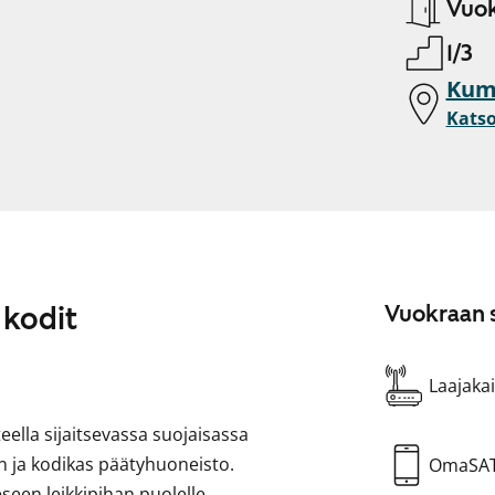
Vuok
1/3
Kump
Katso
 kodit
Vuokraan s
Laajakai
eella sijaitsevassa suojaisassa
n ja kodikas päätyhuoneisto.
OmaSA
een leikkipihan puolelle.