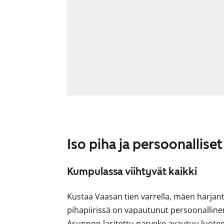
Iso piha ja persoonalliset
Kumpulassa viihtyvät kaikki
Kustaa Vaasan tien varrella, mäen harjant
pihapiirissä on vapautunut persoonalline
Asunnon lasitettu parveke avautuu luotees