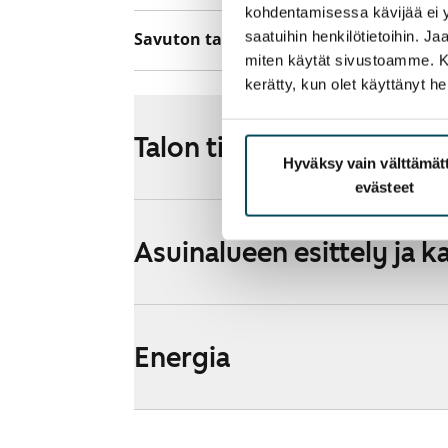
kohdentamisessa kävijää ei y
saatuihin henkilötietoihin. J
Savuton talo
Ei
miten käytät sivustoamme. Kump
kerätty, kun olet käyttänyt he
Talon tiedot
Hyväksy vain välttämä
evästeet
Asuinalueen esittely ja k
Energia