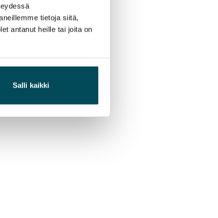
hteydessä
neillemme tietoja siitä,
 antanut heille tai joita on
Salli kaikki