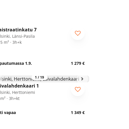
1
/
3
istraatinkatu 7
sinki, Länsi-Pasila
,5 m² · 3h+k
pautumassa 1.9.
1 279 €
1
/
19
ivalahdenkaari 1
lsinki, Herttoniemi
 m² · 3h+kt
ti vapaa
1 349 €