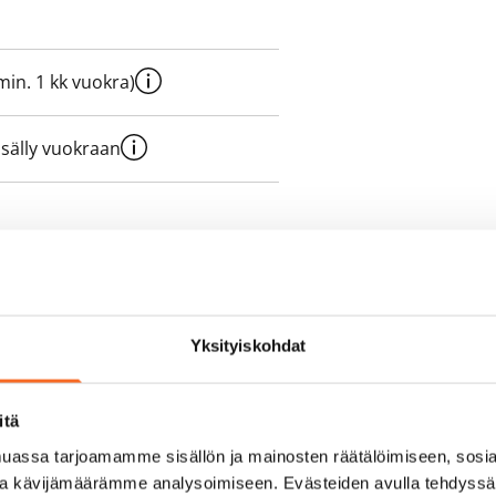
e min. 1 kk vuokra)
sisälly vuokraan
olmii itse sähkösopimuksen.
yy 50 M laajakaistaliittymä. Voit
Yksityiskohdat
peutta etuhintaan ottamalla
ttoriin Telia.
itä
assa tarjoamamme sisällön ja mainosten räätälöimiseen, sosia
ja kävijämäärämme analysoimiseen. Evästeiden avulla tehdyss