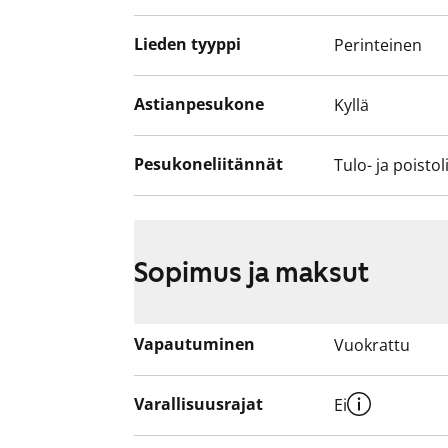
Lieden tyyppi
Perinteinen
Astianpesukone
Kyllä
Pesukoneliitännät
Tulo- ja poistol
Sopimus ja maksut
Vapautuminen
Vuokrattu
Varallisuusrajat
Ei