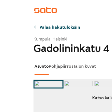
Palaa hakutuloksiin
Kumpula, Helsinki
Gadolininkatu 4
Asunto
Pohjapiirros
Talon kuvat
Katso kaik
Näytetään dia 1 / 14