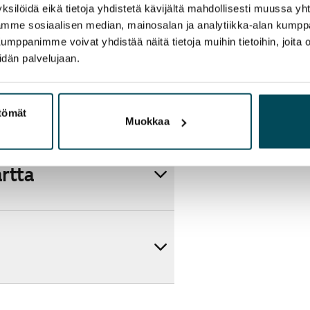
ksilöidä eikä tietoja yhdistetä kävijältä mahdollisesti muussa y
aamme sosiaalisen median, mainosalan ja analytiikka-alan kumppa
panimme voivat yhdistää näitä tietoja muihin tietoihin, joita olet
idän palvelujaan.
ttömät
Muokkaa
artta