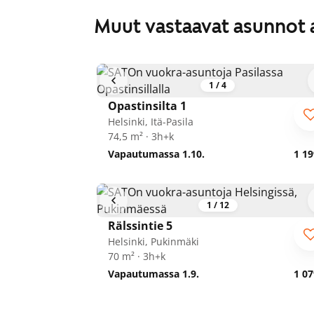
Muut vastaavat asunnot 
1
/
4
Opastinsilta 1
Helsinki, Itä-Pasila
74,5 m² · 3h+k
Vapautumassa 1.10.
1 19
1
/
12
Rälssintie 5
Helsinki, Pukinmäki
70 m² · 3h+k
Vapautumassa 1.9.
1 07