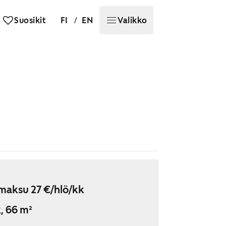
/
Suosikit
FI
EN
Valikko
maksu 27 €/hlö/kk
, 66 m²