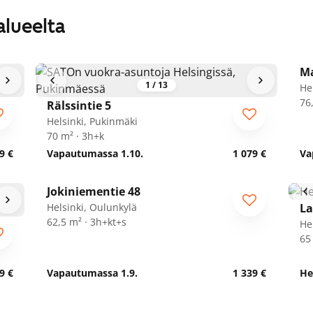
alueelta
Ma
1
/
13
Hel
76
Rälssintie 5
Helsinki, Pukinmäki
70 m² · 3h+k
9 €
Vapautumassa 1.10.
1 079 €
Va
1
/
21
Jokiniementie 48
Helsinki, Oulunkylä
La
62,5 m² · 3h+kt+s
He
65
9 €
Vapautumassa 1.9.
1 339 €
He