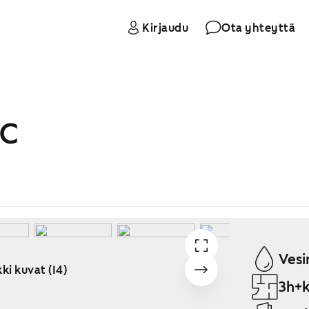
Kirjaudu
Ota yhteyttä
 C
Vesi
ki kuvat (14)
3h+k