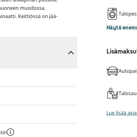
ä -huoneen muodossa.
Talopes
naatti. Keittiössä on jää-
lavaraus astianpesukoneelle.
Näytä ene
Lisämaksul
Autopai
Talosa
Lue lisää asi
tin