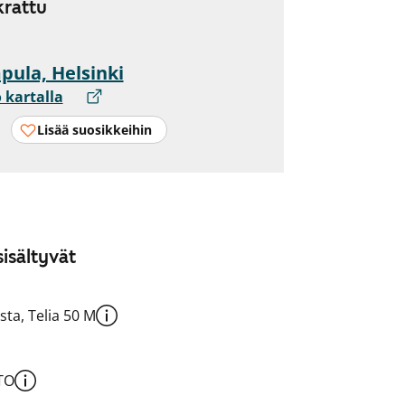
rattu
ula, Helsinki
 kartalla
Lisää suosikkeihin
isältyvät
sta, Telia 50 M
TO