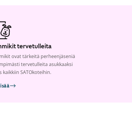
mikit tervetulleita
ikit ovat tärkeitä perheenjäseniä
ämpimästi tervetulleita asukkaaksi
s kaikkiin SATOkoteihin.
lisää