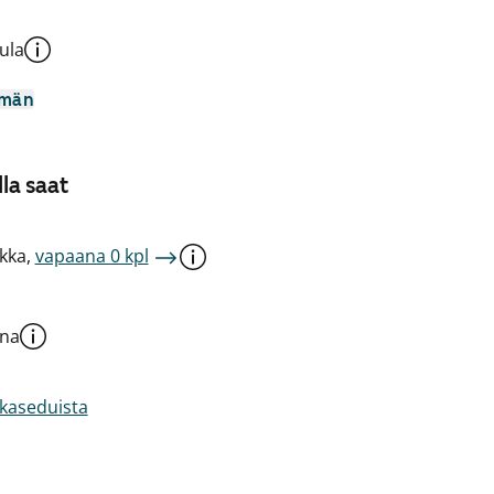
ula
mmän
la saat
kka,
vapaana 0 kpl
una
akaseduista