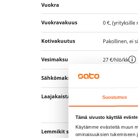
Vuokra
Vuokravakuus
0 €, (yrityksill
Kotivakuutus
Pakollinen, ei 
Vesimaksu
27 €/hlö/kk
Sähkömaksu
Vuokralainen s
Laajakaista
Vuokraan sisält
Suostumus
hankkia lisäno
yhteyttä operaa
Tämä sivusto käyttää eväste
Käytämme evästeitä muun mu
Lemmikit sallittu
Kyllä
ominaisuuksien tukemiseen 