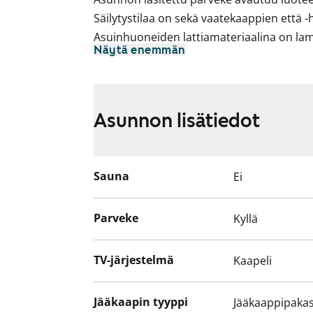
Säilytystilaa on sekä vaatekaappien ett
Asuinhuoneiden lattiamateriaalina on lami
Näytä enemmän
pakastinkaappi, nelilevyinen liesu sekä ti
Asunnon lisätiedot
Sauna
Ei
Parveke
Kyllä
TV-järjestelmä
Kaapeli
Jääkaapin tyyppi
Jääkaappipakas