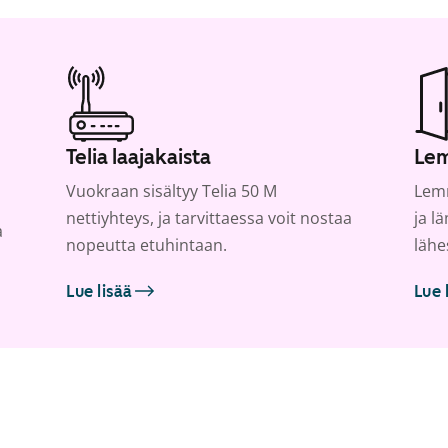
Telia laajakaista
Lem
Vuokraan sisältyy Telia 50 M
Lemm
nettiyhteys, ja tarvittaessa voit nostaa
ja l
a
nopeutta etuhintaan.
lähe
Lue lisää
Lue 