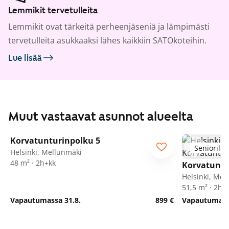
Lemmikit tervetulleita
Lemmikit ovat tärkeitä perheenjäseniä ja lämpimästi
tervetulleita asukkaaksi lähes kaikkiin SATOkoteihin.
Lue lisää
Muut vastaavat asunnot alueelta
1
/
9
Korvatunturinpolku 5
Seniorille
Seniorille
Helsinki, Mellunmäki
48 m² · 2h+kk
Korvatuntu
Helsinki, Mel
51,5 m² · 2h+
Vapautumassa 31.8.
899 €
Vapautumassa