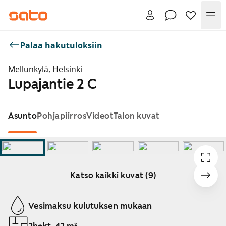
Val
Palaa hakutuloksiin
Mellunkylä, Helsinki
Lupajantie 2 C
Asunto
Pohjapiirros
Videot
Talon kuvat
Katso kaikki kuvat (9)
Näytetään dia 1 / 9
Vesimaksu kulutuksen mukaan