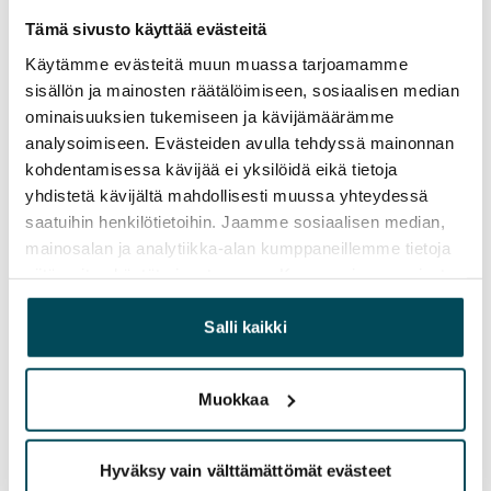
Vuokravakuus
Tämä sivusto käyttää evästeitä
0 €, (yrityksille min. 1 kk vuokra)
Käytämme evästeitä muun muassa tarjoamamme
Kotivakuutus
sisällön ja mainosten räätälöimiseen, sosiaalisen median
Pakollinen, ei sisälly vuokraan
ominaisuuksien tukemiseen ja kävijämäärämme
analysoimiseen. Evästeiden avulla tehdyssä mainonnan
Vesimaksu
kohdentamisessa kävijää ei yksilöidä eikä tietoja
Kulutuksen mukaan
yhdistetä kävijältä mahdollisesti muussa yhteydessä
saatuihin henkilötietoihin. Jaamme sosiaalisen median,
Sähkömaksu
mainosalan ja analytiikka-alan kumppaneillemme tietoja
Vuokralainen solmii itse sähkösopimuksen.
siitä, miten käytät sivustoamme. Kumppanimme voivat
yhdistää näitä tietoja muihin tietoihin, joita olet antanut
Laajakaista
heille tai joita on kerätty, kun olet käyttänyt heidän
Salli kaikki
Vuokraan sisältyy 50 M laajakaistaliittymä. Voit hankkia
palvelujaan.
lisänopeutta etuhintaan ottamalla yhteyttä
operaattoriin Telia.
Muokkaa
Lemmikit sallittu
Kyllä
Hyväksy vain välttämättömät evästeet