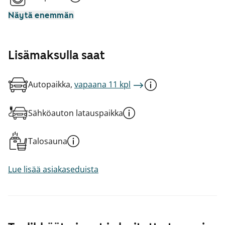
Näytä enemmän
Lisämaksulla saat
Autopaikka,
vapaana 11 kpl
Sähköauton latauspaikka
Talosauna
Lue lisää asiakaseduista