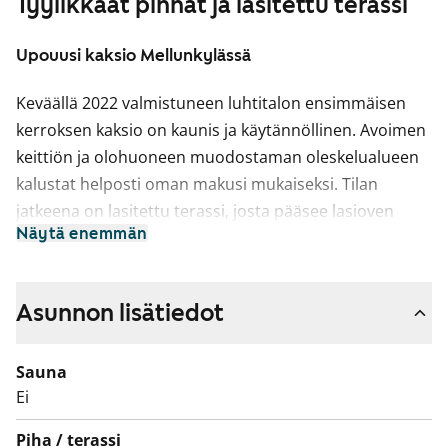
Tyylikkäät pinnat ja lasitettu terassi
Upouusi kaksio Mellunkylässä
Keväällä 2022 valmistuneen luhtitalon ensimmäisen
kerroksen kaksio on kaunis ja käytännöllinen. Avoimen
keittiön ja olohuoneen muodostaman oleskelualueen
kalustat helposti oman makusi mukaiseksi. Tilan
jatkeena on lasitettu terassi, josta pääsee lasioven
Näytä enemmän
kautta pihalle. Kodin pintamateriaalit ovat ajattoman
tyylikkäitä. Asuintiloissa lattia on vaaleasävyistä
laminaattia ja seinät on maalattu valkoisiksi.
Asunnon lisätiedot
Linjakkaassa avokeittiössä on valkoiset puusyykuvioiset
kalusteet, joissa on mustat lankavetimet. Ylä- ja
Sauna
alakaappien välinen tila on valkoista levyä ja työtaso
Ei
hillitysti kuvioitua terästä. Varustukseen kuuluu
induktiokeittotaso, kalusteuuni, jääkaappipakastin ja
Piha / terassi