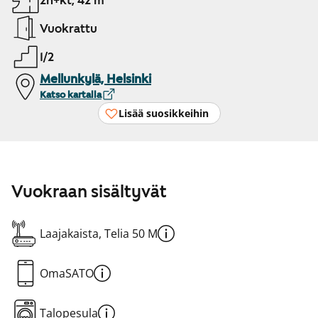
2h+kt, 42 m²
Vuokrattu
1/2
Mellunkylä, Helsinki
Katso kartalla
Lisää suosikkeihin
Vuokraan sisältyvät
Laajakaista, Telia 50 M
OmaSATO
Talopesula