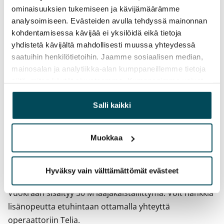
Ei
ominaisuuksien tukemiseen ja kävijämäärämme
analysoimiseen. Evästeiden avulla tehdyssä mainonnan
Vuokra
kohdentamisessa kävijää ei yksilöidä eikä tietoja
Vuokravakuus
yhdistetä kävijältä mahdollisesti muussa yhteydessä
0 €, (yrityksille min. 1 kk vuokra)
saatuihin henkilötietoihin. Jaamme sosiaalisen median,
mainosalan ja analytiikka-alan kumppaneillemme tietoja
Kotivakuutus
siitä, miten käytät sivustoamme. Kumppanimme voivat
Pakollinen, ei sisälly vuokraan
yhdistää näitä tietoja muihin tietoihin, joita olet antanut
heille tai joita on kerätty, kun olet käyttänyt heidän
Salli kaikki
Vesimaksu
palvelujaan.
Kulutuksen mukaan
Muokkaa
Sähkömaksu
Vuokralainen solmii itse sähkösopimuksen.
Hyväksy vain välttämättömät evästeet
Laajakaista
Vuokraan sisältyy 50 M laajakaistaliittymä. Voit hankkia
lisänopeutta etuhintaan ottamalla yhteyttä
operaattoriin Telia.