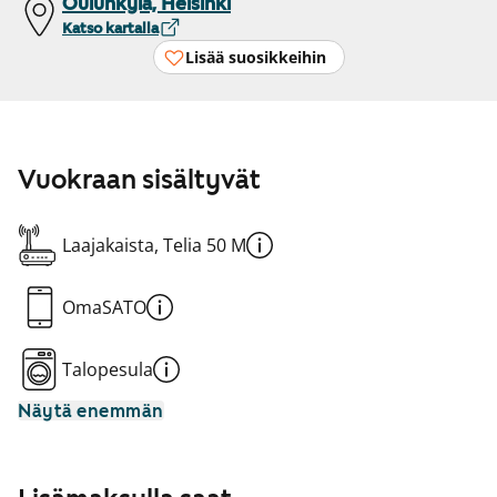
Oulunkylä, Helsinki
Katso kartalla
Lisää suosikkeihin
Vuokraan sisältyvät
Laajakaista, Telia 50 M
OmaSATO
Talopesula
Näytä enemmän