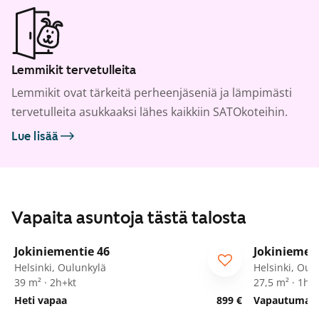
Lemmikit tervetulleita
Lemmikit ovat tärkeitä perheenjäseniä ja lämpimästi
tervetulleita asukkaaksi lähes kaikkiin SATOkoteihin.
Lue lisää
Vapaita asuntoja tästä talosta
1
/
15
Jokiniementie 46
Jokiniemen
Helsinki, Oulunkylä
Helsinki, Oul
39 m² · 2h+kt
27,5 m² · 1h+
Heti vapaa
899 €
Vapautumassa