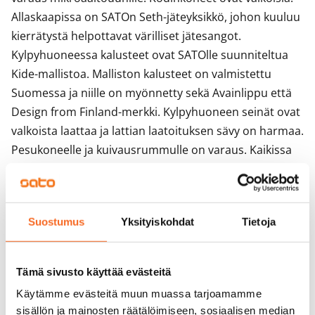
Allaskaapissa on SATOn Seth-jäteyksikkö, johon kuuluu 
kierrätystä helpottavat värilliset jätesangot.

Kylpyhuoneessa kalusteet ovat SATOlle suunniteltua 
Kide-mallistoa. Malliston kalusteet on valmistettu 
Suomessa ja niille on myönnetty sekä Avainlippu että 
Design from Finland-merkki. Kylpyhuoneen seinät ovat 
valkoista laattaa ja lattian laatoituksen sävy on harmaa. 
Pesukoneelle ja kuivausrummulle on varaus. Kaikissa 
ikkunoissa on sälekaihtimet.
Sopimus ja maksut
Suostumus
Yksityiskohdat
Tietoja
Vapautuminen
Vuokrattu
Tämä sivusto käyttää evästeitä
Käytämme evästeitä muun muassa tarjoamamme
Varallisuusrajat
sisällön ja mainosten räätälöimiseen, sosiaalisen median