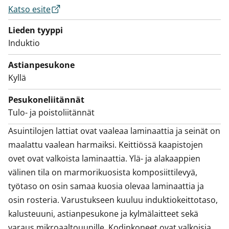
Katso esite
Seth-jäteyksikkö, johon kuuluu kierrätystä helpottavat
värilliset jätesangot.
Lieden tyyppi
Induktio
Kylpyhuoneessa kalusteet ovat SATOlle suunniteltua
Kide-mallistoa. Malliston kalusteet on valmistettu
Astianpesukone
Suomessa ja niille on myönnetty sekä Avainlippu että
Kyllä
Design from Finland-merkki. Kylpyhuoneen seinät ovat
Pesukoneliitännät
valkoista laattaa ja lattian laatoituksen sävy on harmaa.
Tulo- ja poistoliitännät
Väljässä pesuhuoneessa on tilaa kylpylähetkien lisäksi
myös omalle pyykkikoneelle ja kuivausrummulle.
Asuintilojen lattiat ovat vaaleaa laminaattia ja seinät on 
maalattu vaalean harmaiksi. Keittiössä kaapistojen 
Asetu taloksi ja sisusta tästä oma, persoonallinen
ovet ovat valkoista laminaattia. Ylä- ja alakaappien 
vuokrakotisi!
välinen tila on marmorikuosista komposiittilevyä, 
työtaso on osin samaa kuosia olevaa laminaattia ja 
osin rosteria. Varustukseen kuuluu induktiokeittotaso, 
kalusteuuni, astianpesukone ja kylmälaitteet sekä 
varaus mikroaaltouunille. Kodinkoneet ovat valkoisia. 