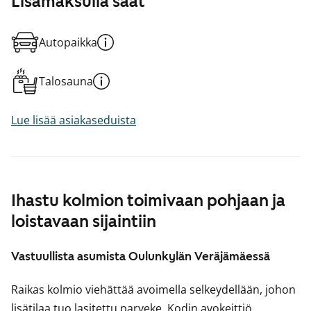
Lisämaksulla saat
Autopaikka
Talosauna
Lue lisää asiakaseduista
Ihastu kolmion toimivaan pohjaan ja
loistavaan sijaintiin
Vastuullista asumista Oulunkylän Veräjämäessä
Raikas kolmio viehättää avoimella selkeydellään, johon
lisätilaa tuo lasitettu parveke. Kodin avokeittiö