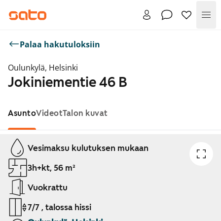
Val
Palaa hakutuloksiin
Oulunkylä, Helsinki
Jokiniementie 46 B
Asunto
Videot
Talon kuvat
Näytetään dia 1 / 1
Vesimaksu kulutuksen mukaan
3h+kt, 56 m²
Vuokrattu
7/7 , talossa hissi