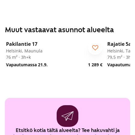
Muut vastaavat asunnot alueelta
1
/
15
Pakilantie 17
Rajatie 5a
Helsinki, Maunula
Helsinki, Tap
76 m² · 3h+k
79,5 m² · 3h+
Vapautumassa 21.9.
1 289 €
Vapautumassa
Etsitkö kotia tältä alueelta? Tee hakuvahti ja