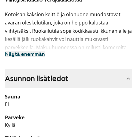
Kotoisan kaksion keittiö ja olohuone muodostavat
avaran oleskelutilan, joka on helppo kalustaa
viihtyisäksi. Ruokailutila sopii kodikkaasti ikkunan alle ja
kesällä jälkiruokakahvit voi nauttia mukavasti
parvekkeella. Makuuhuoneessa on reilusti komeroita
Näytä enemmän
vaatesäilytykselle.
Asuintilojen lattiat ovat valkaistua tammilankkua
mukailevaa laminaattia ja seinät on maalattu murretun
Asunnon lisätiedot
valkoisiksi. Komerot ovat valkoisia. Keittiössä
kaapistojen ovet ovat valkoiset ja ylä- ja alakaappien
Sauna
välinen laatoitus on ruusunmarjan sävyinen. Työtaso
Ei
on valkoinen. Varustukseen kuuluu keraaminen liesi,
Parveke
astianpesukone ja jääkaappipakastin. Kylpyhuoneessa
Kyllä
lattiat ovat hillityn harmaata laattaa. Seinät on
laatoitettu pääosin vaaleanharmaalla laatalla, jota