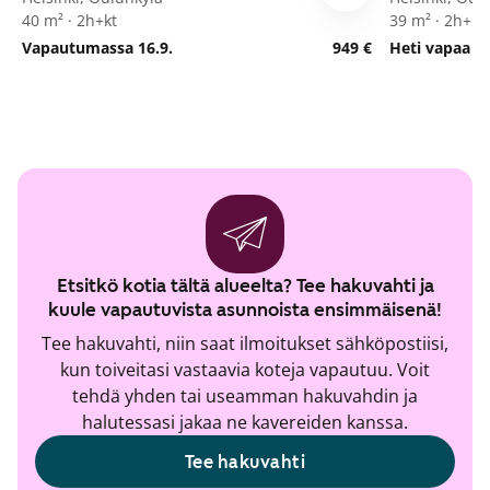
40 m² · 2h+kt
39 m² · 2h+kt
Vapautumassa 16.9.
949 €
Heti vapaa
Etsitkö kotia tältä alueelta? Tee hakuvahti ja
kuule vapautuvista asunnoista ensimmäisenä!
Tee hakuvahti, niin saat ilmoitukset sähköpostiisi,
kun toiveitasi vastaavia koteja vapautuu. Voit
tehdä yhden tai useamman hakuvahdin ja
halutessasi jakaa ne kavereiden kanssa.
Tee hakuvahti