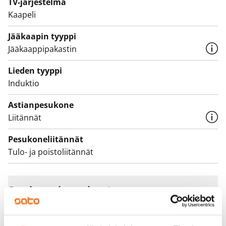
TV-järjestelmä
elävöittää ruusunmarjan värinen tehosteseinä.
Kaapeli
Pesukoneelle ja kuivausrummulle on varaus.
Jääkaapin tyyppi
Asunnot ja koko talo pihoineen ovat savuttomia.
Jääkaappipakastin
Lieden tyyppi
Induktio
Astianpesukone
Liitännät
Pesukoneliitännät
Tulo- ja poistoliitännät
Sopimus ja maksut
Vapautuminen