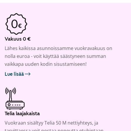
Vakuus 0 €
Lähes kaikissa asunnoissamme vuokravakuus on
nolla euroa - voit käyttää säästyneen summan
vaikkapa uuden kodin sisustamiseen!
Lue lisää
Telia laajakaista
Vuokraan sisältyy Telia 50 M nettiyhteys, ja
tarvittaessa voit nostaa nopeutta etuhintaan.