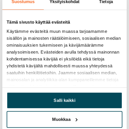
Vuokrattu
Suostumus
Yksityiskohdat
Tietoja
Varallisuusrajat
Ei
Tämä sivusto käyttää evästeitä
Käytämme evästeitä muun muassa tarjoamamme
Vuokra
sisällön ja mainosten räätälöimiseen, sosiaalisen median
ominaisuuksien tukemiseen ja kävijämäärämme
Vuokravakuus
analysoimiseen. Evästeiden avulla tehdyssä mainonnan
0 €, (yrityksille min. 1 kk vuokra)
kohdentamisessa kävijää ei yksilöidä eikä tietoja
Kotivakuutus
yhdistetä kävijältä mahdollisesti muussa yhteydessä
Pakollinen, ei sisälly vuokraan
saatuihin henkilötietoihin. Jaamme sosiaalisen median,
mainosalan ja analytiikka-alan kumppaneillemme tietoja
Vesimaksu
siitä, miten käytät sivustoamme. Kumppanimme voivat
27 €/hlö/kk
yhdistää näitä tietoja muihin tietoihin, joita olet antanut
heille tai joita on kerätty, kun olet käyttänyt heidän
Salli kaikki
Sähkömaksu
palvelujaan.
Vuokralainen solmii itse sähkösopimuksen.
Muokkaa
Laajakaista