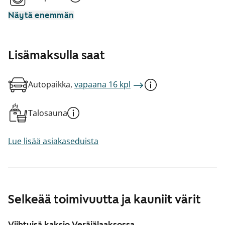
Näytä enemmän
Lisämaksulla saat
Autopaikka,
vapaana 16 kpl
Talosauna
Lue lisää asiakaseduista
Selkeää toimivuutta ja kauniit värit
Viihtyisä kaksio Veräjälaaksossa