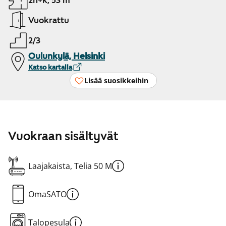
2h+k, 53 m²
Vuokrattu
2/3
Oulunkylä, Helsinki
Katso kartalla
Lisää suosikkeihin
Vuokraan sisältyvät
Laajakaista, Telia 50 M
OmaSATO
Talopesula