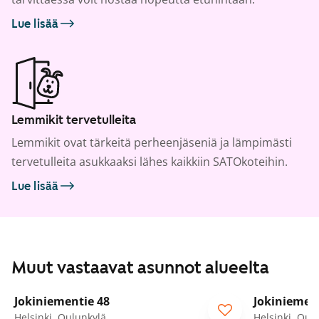
Lue lisää
Lemmikit tervetulleita
Lemmikit ovat tärkeitä perheenjäseniä ja lämpimästi
tervetulleita asukkaaksi lähes kaikkiin SATOkoteihin.
Lue lisää
Muut vastaavat asunnot alueelta
Jokiniementie 48
Jokiniemen
Helsinki, Oulunkylä
Helsinki, Oul