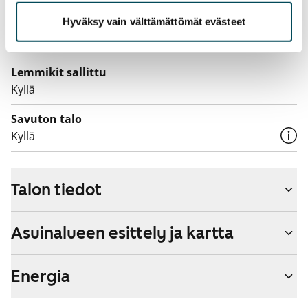
Vuokraan sisältyy 50 M laajakaistaliittymä. Voit hankkia
Hyväksy vain välttämättömät evästeet
lisänopeutta etuhintaan ottamalla yhteyttä
operaattoriin Telia.
Lemmikit sallittu
Kyllä
Savuton talo
Kyllä
Talon tiedot
Asuinalueen esittely ja kartta
Energia