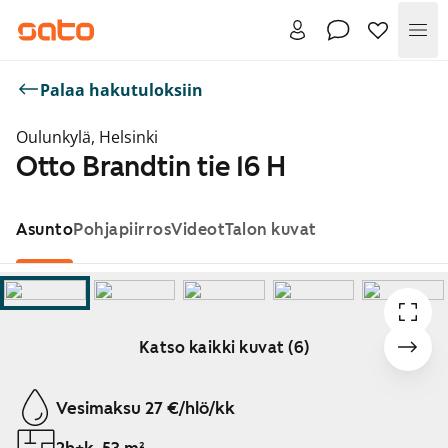
Val
Palaa hakutuloksiin
Oulunkylä, Helsinki
Otto Brandtin tie 16 H
Asunto
Pohjapiirros
Videot
Talon kuvat
Katso kaikki kuvat (6)
Näytetään dia 1 / 6
Vesimaksu 27 €/hlö/kk