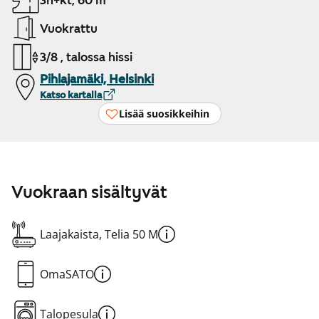
3h+kt, 60 m²
Vuokrattu
3/8 , talossa hissi
Pihlajamäki, Helsinki
Katso kartalla
Lisää suosikkeihin
Vuokraan sisältyvät
Laajakaista, Telia 50 M
OmaSATO
Talopesula