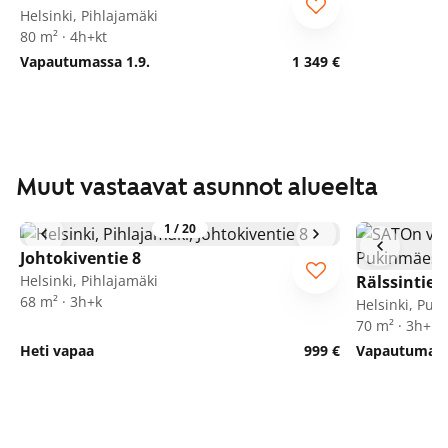
Helsinki, Pihlajamäki
80 m² · 4h+kt
Vapautumassa 1.9.
1 349 €
Muut vastaavat asunnot alueelta
1
/
20
Johtokiventie 8
Helsinki, Pihlajamäki
Rälssintie 5
68 m² · 3h+k
Helsinki, Puk
70 m² · 3h+k
Heti vapaa
999 €
Vapautumassa