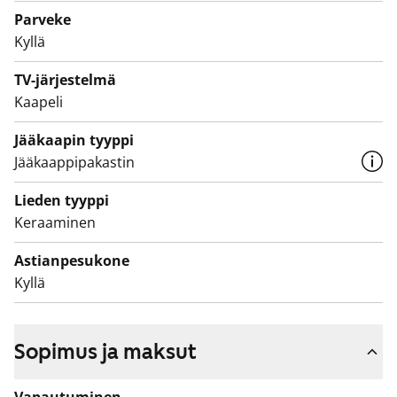
korkea jääkaappi sekä pakastin. Kodinkoneet ovat
Parveke
valkoisia.
Kyllä
Kylpyhuoneessa on valkoiset SATOn Kide-malliston
TV-järjestelmä
Kaapeli
kalusteet. Seinät ovat valkoista laattaa ja lattia on
harmaa. Tilassa on varaus pesutornille.
Jääkaapin tyyppi
Makuuhuoneissa on mukavasti kaappitilaa
Jääkaappipakastin
vaatesäilytykselle.
Lieden tyyppi
Tervetuloa tutustumaan paikan päälle!
Keraaminen
Astianpesukone
Kyllä
Sopimus ja maksut