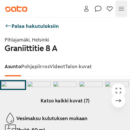
Val
Palaa hakutuloksiin
Pihlajamäki, Helsinki
Graniittitie 8 A
Asunto
Pohjapiirros
Videot
Talon kuvat
Katso kaikki kuvat (7)
Näytetään dia 1 / 7
Vesimaksu kulutuksen mukaan