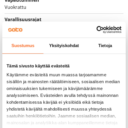
Vapautuminen
Vuokrattu
Varallisuusrajat
Ei
Vuokra
Suostumus
Yksityiskohdat
Tietoja
Vuokravakuus
0 €, (yrityksille min. 1 kk vuokra)
Tämä sivusto käyttää evästeitä
Kotivakuutus
Käytämme evästeitä muun muassa tarjoamamme
Pakollinen, ei sisälly vuokraan
sisällön ja mainosten räätälöimiseen, sosiaalisen median
ominaisuuksien tukemiseen ja kävijämäärämme
Vesimaksu
analysoimiseen. Evästeiden avulla tehdyssä mainonnan
Kulutuksen mukaan
kohdentamisessa kävijää ei yksilöidä eikä tietoja
Sähkömaksu
yhdistetä kävijältä mahdollisesti muussa yhteydessä
Vuokralainen solmii itse sähkösopimuksen.
saatuihin henkilötietoihin. Jaamme sosiaalisen median,
mainosalan ja analytiikka-alan kumppaneillemme tietoja