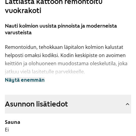
Lattiasta kattoon remontoitu
vuokrakoti
Nauti kolmion uusista pinnoista ja moderneista
varusteista
Remontoidun, tehokkaan läpitalon kolmion kalustat
helposti omaksi kodiksi. Kodin keskipiste on avoimen
keittiön ja olohuoneen muodostama oleskelutila, joka
jatkuu vielä lasitetulle parvekkeelle.
Näytä enemmän
Pintamateriaalit ovat vaaleita ja pelkistetyn
yksinkertaisia. Lattiat ovat vaaleaa tammilaminaattia ja
seinät on maalattu valkoisiksi. Linjakkaat
Asunnon lisätiedot
keittiönkaapistot ovat valkoiset ja niiden pinta
mukailee puun kuvioita. Ylä- ja alakaappien välinen tila
Sauna
ja työtaso ovat harmaata laminaattia. Varustukseen
Ei
kuuluu keraaminen liesi, liesikupu, astianpesukone ja