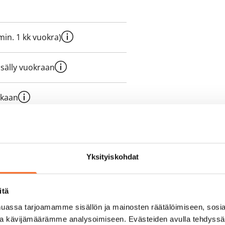
e min. 1 kk vuokra)
sisälly vuokraan
ukaan
olmii itse sähkösopimuksen.
yy 50 M laajakaistaliittymä. Voit
Yksityiskohdat
peutta etuhintaan ottamalla
ttoriin Telia.
itä
assa tarjoamamme sisällön ja mainosten räätälöimiseen, sosia
ja kävijämäärämme analysoimiseen. Evästeiden avulla tehdyss