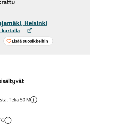
rattu
ajamäki, Helsinki
 kartalla
Lisää suosikkeihin
isältyvät
sta, Telia 50 M
TO