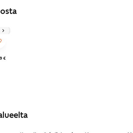
losta
9 €
alueelta
1
/
17