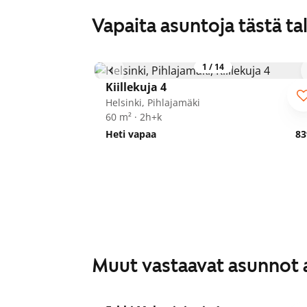
Vapaita asuntoja tästä ta
1
/
14
Kiillekuja 4
Helsinki, Pihlajamäki
60 m² · 2h+k
Heti vapaa
83
Muut vastaavat asunnot 
1
/
21