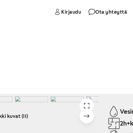
Kirjaudu
Ota yhteyttä
Vesi
ki kuvat (11)
2h+k