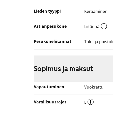
Lieden tyyppi
Keraaminen
Astianpesukone
Liitännät
Pesukoneliitännät
Tulo- ja poistol
Sopimus ja maksut
Vapautuminen
Vuokrattu
Varallisuusrajat
Ei