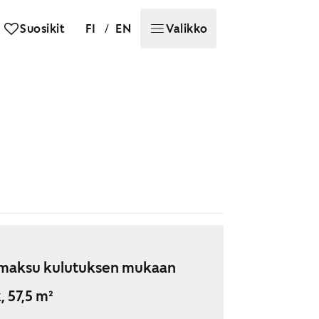
/
Suosikit
FI
EN
Valikko
maksu kulutuksen mukaan
, 57,5 m²