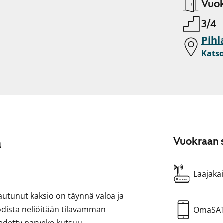
Vuok
3/4
Pihl
Katso
ä
Vuokraan s
Laajakai
autunut kaksio on täynnä valoa ja
 kodista neliöitään tilavamman
OmaSA
vedetty parveke kutsuu