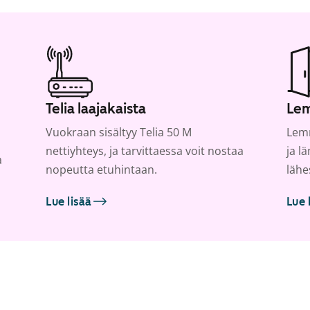
Telia laajakaista
Lem
Vuokraan sisältyy Telia 50 M
Lemm
nettiyhteys, ja tarvittaessa voit nostaa
ja l
a
nopeutta etuhintaan.
lähe
Lue lisää
Lue 