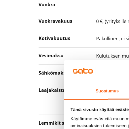
Vuokra
Vuokravakuus
0 €, (yrityksill
Kotivakuutus
Pakollinen, ei 
Vesimaksu
Kulutuksen m
Sähkömaksu
Vuokralainen s
Laajakaista
Vuokraan sisält
Suostumus
hankkia lisäno
yhteyttä operaa
Tämä sivusto käyttää eväste
Käytämme evästeitä muun mu
Lemmikit sallittu
Kyllä
ominaisuuksien tukemiseen 