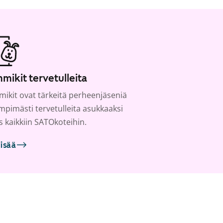
mikit tervetulleita
ikit ovat tärkeitä perheenjäseniä
ämpimästi tervetulleita asukkaaksi
s kaikkiin SATOkoteihin.
lisää