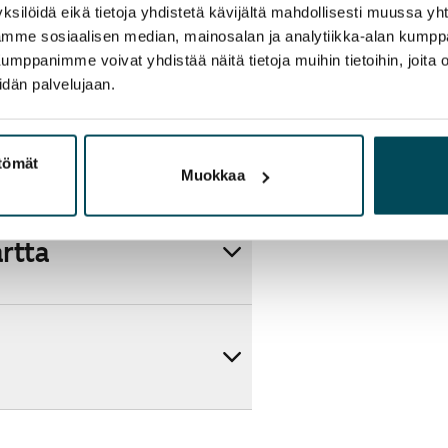
ksilöidä eikä tietoja yhdistetä kävijältä mahdollisesti muussa y
aamme sosiaalisen median, mainosalan ja analytiikka-alan kumppa
panimme voivat yhdistää näitä tietoja muihin tietoihin, joita olet
idän palvelujaan.
ttömät
Muokkaa
artta