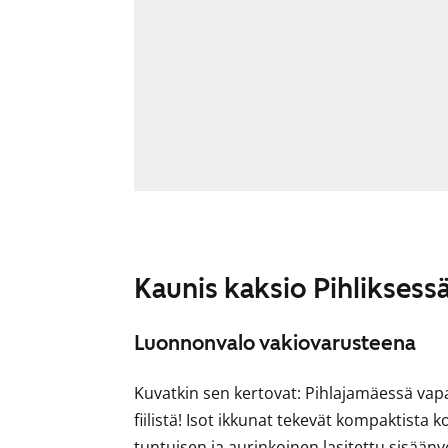
Kaunis kaksio Pihliksess
Luonnonvalo vakiovarusteena
Kuvatkin sen kertovat: Pihlajamäessä vap
fiilistä! Isot ikkunat tekevät kompaktista
tuntuisen ja aurinkoinen lasitettu sisään