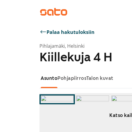
Palaa hakutuloksiin
Pihlajamäki, Helsinki
Kiillekuja 4 H
Asunto
Pohjapiirros
Talon kuvat
Katso kaik
Näytetään dia 1 / 11