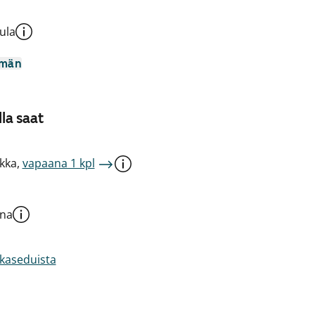
ula
mmän
la saat
kka,
vapaana 1 kpl
una
akaseduista