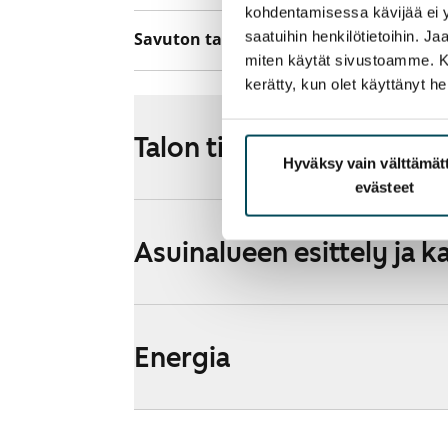
kohdentamisessa kävijää ei y
saatuihin henkilötietoihin. J
Savuton talo
Ei
miten käytät sivustoamme. Kump
kerätty, kun olet käyttänyt he
Talon tiedot
Hyväksy vain välttämä
evästeet
Asuinalueen esittely ja k
Energia