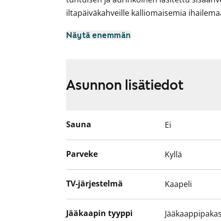
iltapäiväkahveille kalliomaisemia ihailema
Asuinhuoneissa on lämminsävyiset laminaat
Näytä enemmän
Keittokomerossa on kesällä 2026 uusittu 
keraaminen liesi sekä kunnon jää-pakast
mahtuu pyykinpesukone. Ja huomasithan
Asunnon lisätiedot
Ihastuitko? Varaa näyttö ja tule ihastumaa
Sauna
Ei
Parveke
Kyllä
TV-järjestelmä
Kaapeli
Jääkaapin tyyppi
Jääkaappipakas