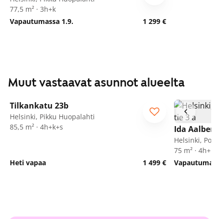
77,5 m² · 3h+k
Vapautumassa 1.9.
1 299 €
Muut vastaavat asunnot alueelta
1
/
28
Tilkankatu 23b
ARA
Helsinki, Pikku Huopalahti
85,5 m² · 4h+k+s
Ida Aalberg
Helsinki, Poh
75 m² · 4h+k
Heti vapaa
1 499 €
Vapautumassa