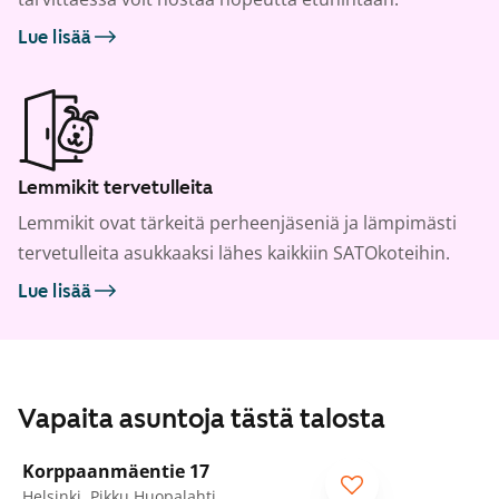
Lue lisää
Lemmikit tervetulleita
Lemmikit ovat tärkeitä perheenjäseniä ja lämpimästi
tervetulleita asukkaaksi lähes kaikkiin SATOkoteihin.
Lue lisää
Vapaita asuntoja tästä talosta
1
/
5
Korppaanmäentie 17
Helsinki, Pikku Huopalahti