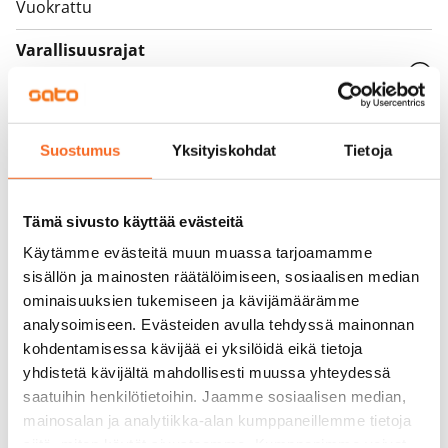
Vuokrattu
Varallisuusrajat
Ei
Vuokra
Suostumus
Yksityiskohdat
Tietoja
Vuokravakuus
0 €, (yrityksille min. 1 kk vuokra)
Tämä sivusto käyttää evästeitä
Kotivakuutus
Pakollinen, ei sisälly vuokraan
Käytämme evästeitä muun muassa tarjoamamme
sisällön ja mainosten räätälöimiseen, sosiaalisen median
Vesimaksu
ominaisuuksien tukemiseen ja kävijämäärämme
27 €/hlö/kk
analysoimiseen. Evästeiden avulla tehdyssä mainonnan
kohdentamisessa kävijää ei yksilöidä eikä tietoja
Sähkömaksu
yhdistetä kävijältä mahdollisesti muussa yhteydessä
Vuokralainen solmii itse sähkösopimuksen.
saatuihin henkilötietoihin. Jaamme sosiaalisen median,
mainosalan ja analytiikka-alan kumppaneillemme tietoja
Laajakaista
siitä, miten käytät sivustoamme. Kumppanimme voivat