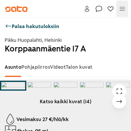
Val
Palaa hakutuloksiin
Pikku Huopalahti, Helsinki
Korppaanmäentie 17 A
Asunto
Pohjapiirros
Videot
Talon kuvat
Katso kaikki kuvat (14)
Näytetään dia 1 / 14
Vesimaksu 27 €/hlö/kk