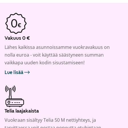
Vakuus 0 €
Lähes kaikissa asunnoissamme vuokravakuus on
nolla euroa - voit käyttää säästyneen summan
vaikkapa uuden kodin sisustamiseen!
Lue lisää
Telia laajakaista
Vuokraan sisältyy Telia 50 M nettiyhteys, ja
tarvittaessa voit nostaa nopeutta etuhintaan.