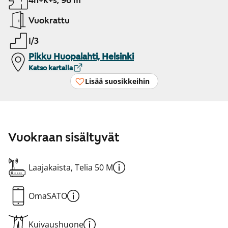
4h+k+s, 96 m²
Vuokrattu
1/3
Pikku Huopalahti, Helsinki
Katso kartalla
Lisää suosikkeihin
Vuokraan sisältyvät
Laajakaista, Telia 50 M
OmaSATO
Kuivaushuone