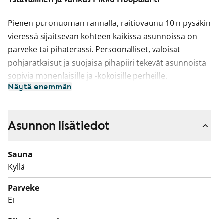
Pienen puronuoman rannalla, raitiovaunu 10:n pysäkin
vieressä sijaitsevan kohteen kaikissa asunnoissa on
parveke tai pihaterassi. Persoonalliset, valoisat
pohjaratkaisut ja suojaisa pihapiiri tekevät asunnoista
sopivia monenlaisille ja -kokoisille perheille.
Näytä enemmän
Kylpyhuoneissa on joko laattalattia tai kosteiden tilojen
muovimatto sekä kaakeloidut seinät. Kaikissa
huoneistoissa on tilavaraus astianpesukoneelle.
Asunnon lisätiedot
Asunnon kylpytilat on uusittu 2023: seinät ovat
valkoista, tiililadottua laattaa, lattia vaalean harmaata
Sauna
pienempää laattaa ja kattopinnat lämpimänsävyistä
Kyllä
puuta. Kylpyhuoneessa on paikka ja liitännät
Parveke
pyykinpesukoneelle.
Ei