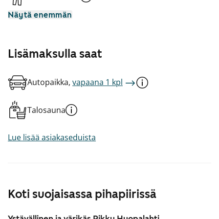
Näytä enemmän
Lisämaksulla saat
Autopaikka,
vapaana 1 kpl
Talosauna
Lue lisää asiakaseduista
Koti suojaisassa pihapiirissä
Ystävällinen ja värikäs Pikku Huopalahti