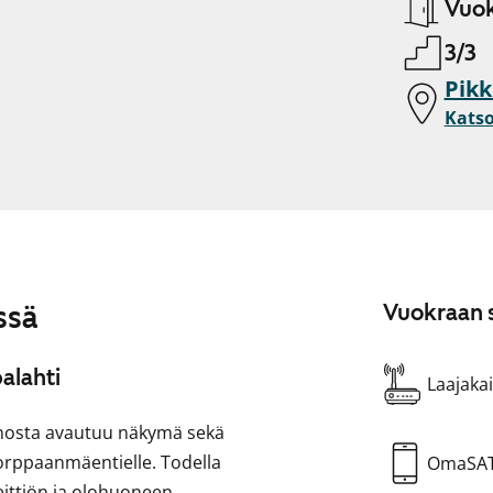
Vuok
3/3
Pikk
Katso
ssä
Vuokraan s
palahti
Laajakai
nosta avautuu näkymä sekä
Korppaanmäentielle. Todella
OmaSA
eittiön ja olohuoneen