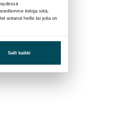
hteydessä
neillemme tietoja siitä,
 antanut heille tai joita on
Salli kaikki