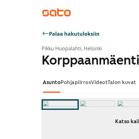
Palaa hakutuloksiin
Pikku Huopalahti, Helsinki
Korppaanmäenti
Asunto
Pohjapiirros
Videot
Talon kuvat
Katso kai
Näytetään dia 1 / 8