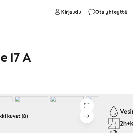
Kirjaudu
Ota yhteyttä
e 17 A
Vesi
kki kuvat (8)
2h+k