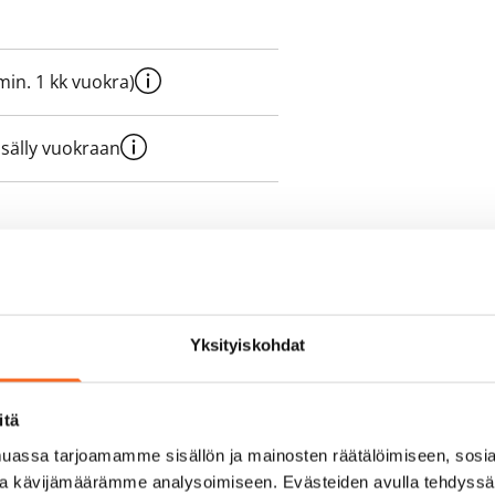
e min. 1 kk vuokra)
sisälly vuokraan
olmii itse sähkösopimuksen.
yy 50 M laajakaistaliittymä. Voit
Yksityiskohdat
peutta etuhintaan ottamalla
ttoriin Telia.
itä
assa tarjoamamme sisällön ja mainosten räätälöimiseen, sosia
ja kävijämäärämme analysoimiseen. Evästeiden avulla tehdyss