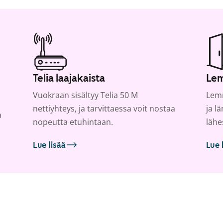
Telia laajakaista
Lem
Vuokraan sisältyy Telia 50 M
Lemm
nettiyhteys, ja tarvittaessa voit nostaa
ja l
a
nopeutta etuhintaan.
lähe
Lue lisää
Lue 