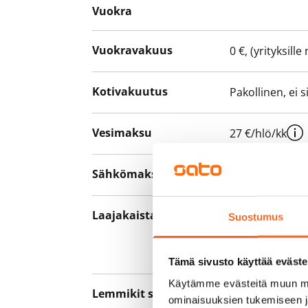
Vuokra
Vuokravakuus
0 €, (yrityksill
Kotivakuutus
Pakollinen, ei 
Vesimaksu
27 €/hlö/kk
Sähkömaksu
Vuokralainen s
Laajakaista
Vuokraan sisält
Suostumus
hankkia lisäno
yhteyttä operaa
Tämä sivusto käyttää eväste
Käytämme evästeitä muun mu
Lemmikit sallittu
Kyllä
ominaisuuksien tukemiseen 