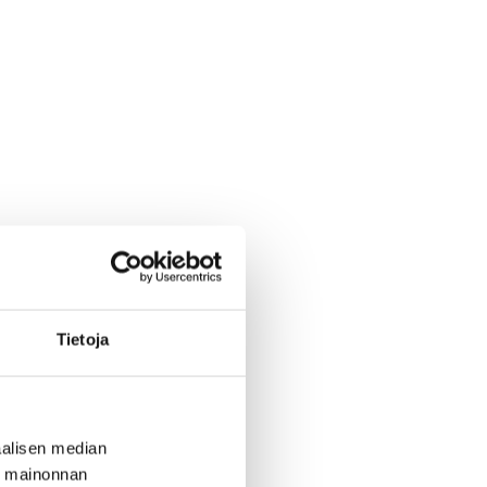
Tietoja
alisen median
ä mainonnan