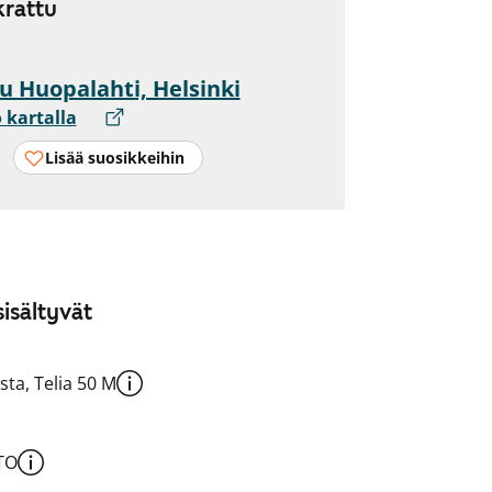
rattu
u Huopalahti, Helsinki
 kartalla
Lisää suosikkeihin
isältyvät
sta, Telia 50 M
TO