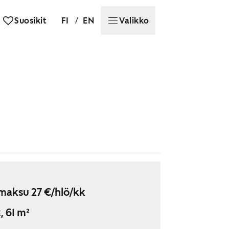
/
Suosikit
FI
EN
Valikko
maksu 27 €/hlö/kk
, 61 m²