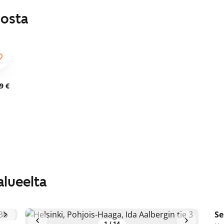
losta
9 €
alueelta
Se
A
1
/
14