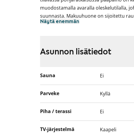
muodostamalla avaralla oleskelutilalla, jo
suunnasta. Makuuhuone on sijoitettu rauh
Näytä enemmän
asunnon tuulettamista helpottaa ikkunall
Asuinhuoneiden lattiamateriaalina on lami
pakastinkaappi ja nelilevyinen sähköliesi.
Asunnon lisätiedot
Asunnon kylpytilat on uusittu 2023: seinät 
laattaa, lattia vaalean harmaata pienempä
lämpimänsävyistä puuta. Kylpyhuoneessa o
Sauna
Ei
pyykinpesukoneelle.
Parveke
Kyllä
Piha / terassi
Ei
TV-järjestelmä
Kaapeli