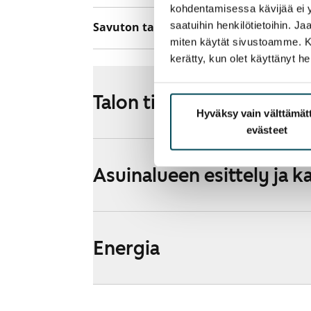
kohdentamisessa kävijää ei y
saatuihin henkilötietoihin. J
Savuton talo
Ei
miten käytät sivustoamme. Kump
kerätty, kun olet käyttänyt he
Talon tiedot
Hyväksy vain välttämä
evästeet
Asuinalueen esittely ja k
Energia