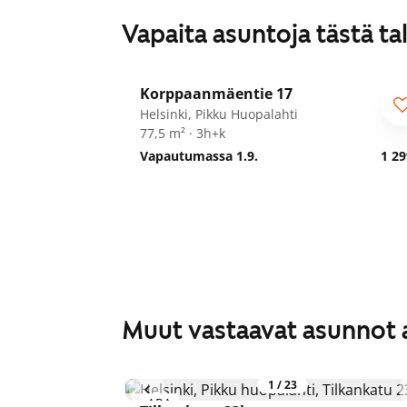
Vapaita asuntoja tästä ta
1
/
5
Korppaanmäentie 17
Helsinki, Pikku Huopalahti
77,5 m² · 3h+k
Vapautumassa 1.9.
1 29
Muut vastaavat asunnot 
1
/
23
ARA