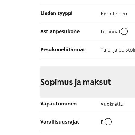
Lieden tyyppi
Perinteinen
Astianpesukone
Liitännät
Pesukoneliitännät
Tulo- ja poistol
Sopimus ja maksut
Vapautuminen
Vuokrattu
Varallisuusrajat
Ei