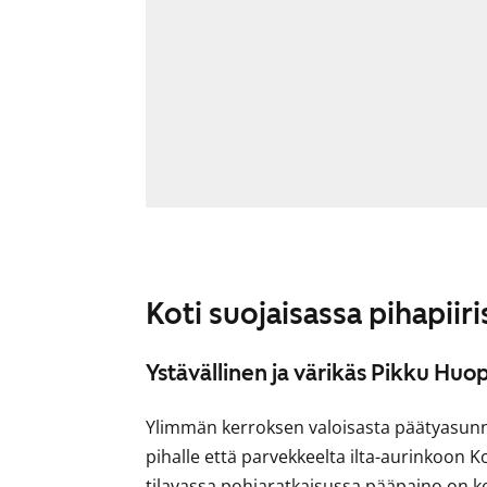
Koti suojaisassa pihapiiri
Ystävällinen ja värikäs Pikku Huo
Ylimmän kerroksen valoisasta päätyasun
pihalle että parvekkeelta ilta-aurinkoon 
tilavassa pohjaratkaisussa pääpaino on k