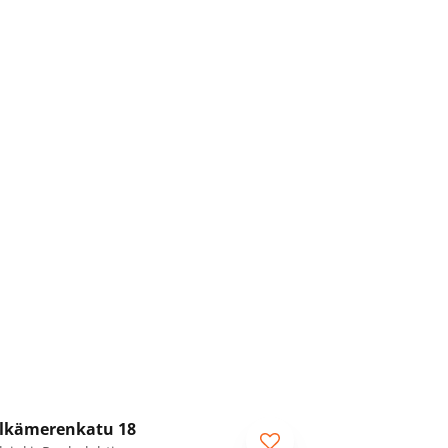
1
/
11
lkämerenkatu 18
RA