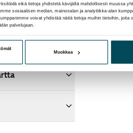
ksilöidä eikä tietoja yhdistetä kävijältä mahdollisesti muussa y
aamme sosiaalisen median, mainosalan ja analytiikka-alan kumppa
panimme voivat yhdistää näitä tietoja muihin tietoihin, joita olet
idän palvelujaan.
ttömät
Muokkaa
artta