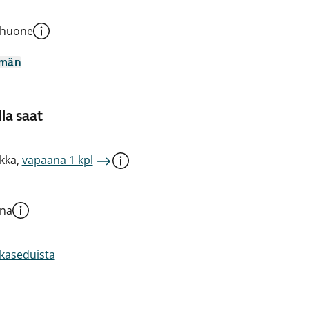
shuone
mmän
la saat
kka,
vapaana 1 kpl
una
akaseduista