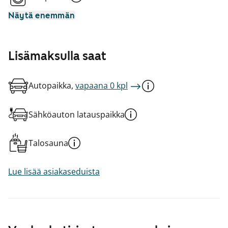
Näytä enemmän
Lisämaksulla saat
Autopaikka,
vapaana 0 kpl
Sähköauton latauspaikka
Talosauna
Lue lisää asiakaseduista