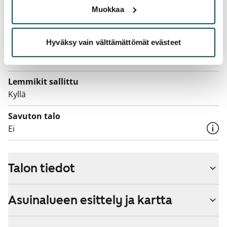
Muokkaa
Laajakaista
Vuokraan sisältyy 50 M laajakaistaliittymä. Voit hankkia
Hyväksy vain välttämättömät evästeet
lisänopeutta etuhintaan ottamalla yhteyttä
operaattoriin Telia.
Lemmikit sallittu
Kyllä
Savuton talo
Ei
Talon tiedot
Asuinalueen esittely ja kartta