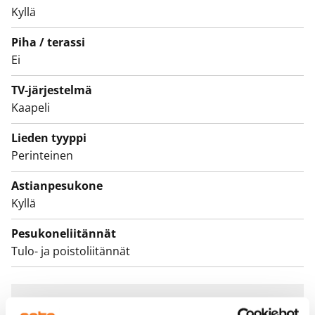
Kyllä
Kylpyhuone on kauttaaltaan kaakeloitu ja siellä on
paikka pesukoneellesi. Säilytystilaa löytyy
Piha / terassi
Ei
vaatehuoneesta.
TV-järjestelmä
Olisiko tässä elämäsi uusi vuokrakoti? Tervetuloa
Kaapeli
tutustumaan paikan päälle!
Lieden tyyppi
Talossa on hissi A, B ja C porraskäytävissä.
Perinteinen
Astianpesukone
Kyllä
Pesukoneliitännät
Tulo- ja poistoliitännät
Sopimus ja maksut