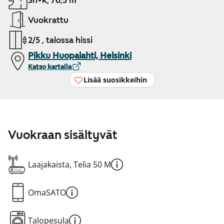
3h+k, 76,5 m²
Vuokrattu
2/5 , talossa hissi
Pikku Huopalahti, Helsinki
Katso kartalla
Lisää suosikkeihin
Vuokraan sisältyvät
Laajakaista, Telia 50 M
OmaSATO
Talopesula