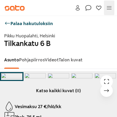
Val
Palaa hakutuloksiin
Pikku Huopalahti, Helsinki
Tilkankatu 6 B
Asunto
Pohjapiirros
Videot
Talon kuvat
Katso kaikki kuvat (11)
Näytetään dia 1 / 11
Vesimaksu 27 €/hlö/kk