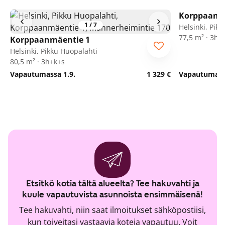
Korppaanm
1
/
7
Helsinki, Pik
77,5 m² · 3h+
Korppaanmäentie 1
Helsinki, Pikku Huopalahti
80,5 m² · 3h+k+s
Vapautumassa 1.9.
1 329 €
Vapautumassa
Etsitkö kotia tältä alueelta? Tee hakuvahti ja
kuule vapautuvista asunnoista ensimmäisenä!
Tee hakuvahti, niin saat ilmoitukset sähköpostiisi,
kun toiveitasi vastaavia koteja vapautuu. Voit