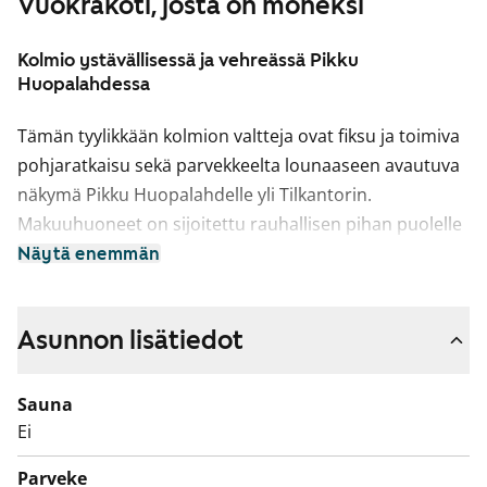
Vuokrakoti, josta on moneksi
Kolmio ystävällisessä ja vehreässä Pikku
Huopalahdessa
Tämän tyylikkään kolmion valtteja ovat fiksu ja toimiva
pohjaratkaisu sekä parvekkeelta lounaaseen avautuva
näkymä Pikku Huopalahdelle yli Tilkantorin.
Makuuhuoneet on sijoitettu rauhallisen pihan puolelle
ja valoisa olohuone muodostaa keittiön kanssa
Näytä enemmän
yhtenäisen koko perheen oleskelutilan.
Asuinhuoneiden lattiamateriaalina on helppohoitoinen
Asunnon lisätiedot
laminaatti. Keittiössä kotikokki mahtuu puuhailemaan
ja tilan yhteyteen sopii myös kunnollinen ruokapöytä.
Sauna
Keittiön kaapistot ovat valkoiset. Varustukseen kuuluu
Ei
perinteinen liesi, liesikupu, jääkaappipakastin ja
astianpesukone. Kodinkoneet ovat valkoisia.
Parveke