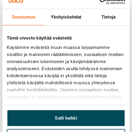
Vapautuminen
Suostumus
Yksityiskohdat
Tietoja
Vuokrattu
Varallisuusrajat
Tämä sivusto käyttää evästeitä
Ei
Käytämme evästeitä muun muassa tarjoamamme
Vuokra
sisällön ja mainosten räätälöimiseen, sosiaalisen median
ominaisuuksien tukemiseen ja kävijämäärämme
Vuokravakuus
analysoimiseen. Evästeiden avulla tehdyssä mainonnan
0 €, (yrityksille min. 1 kk vuokra)
kohdentamisessa kävijää ei yksilöidä eikä tietoja
yhdistetä kävijältä mahdollisesti muussa yhteydessä
Kotivakuutus
saatuihin henkilötietoihin. Jaamme sosiaalisen median,
Pakollinen, ei sisälly vuokraan
mainosalan ja analytiikka-alan kumppaneillemme tietoja
Vesimaksu
siitä, miten käytät sivustoamme. Kumppanimme voivat
27 €/hlö/kk
yhdistää näitä tietoja muihin tietoihin, joita olet antanut
heille tai joita on kerätty, kun olet käyttänyt heidän
Salli kaikki
Sähkömaksu
palvelujaan.
Vuokralainen solmii itse sähkösopimuksen.