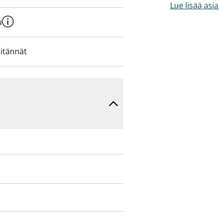
Lue lisää asi
u
iitännät