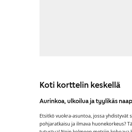
Koti korttelin keskellä
Aurinkoa, ulkoilua ja tyylikäs naa
Etsitkö vuokra-asuntoa, jossa yhdistyvät
pohjaratkaisu ja ilmava huonekorkeus? Tä
tutustua! Noin kolmeen metriin kohoava 