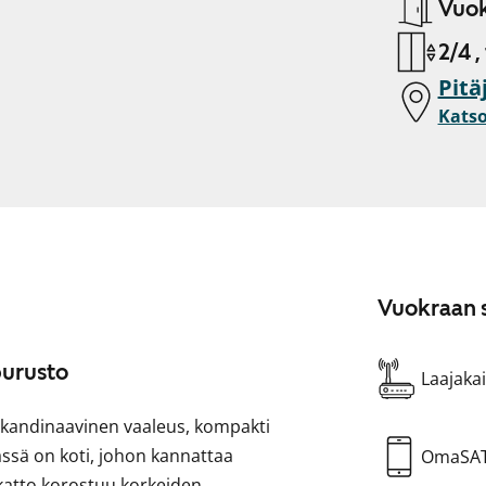
Vuok
2/4 ,
Pitä
Katso
Vuokraan s
purusto
Laajakai
 skandinaavinen vaaleus, kompakti
ssä on koti, johon kannattaa
OmaSA
katto korostuu korkeiden