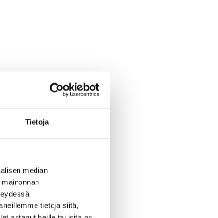
Tietoja
alisen median
ä mainonnan
hteydessä
neillemme tietoja siitä,
 antanut heille tai joita on