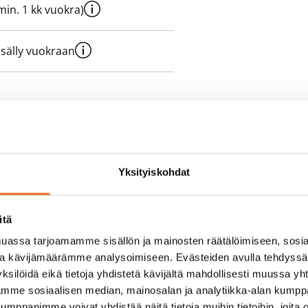
e min. 1 kk vuokra)
sisälly vuokraan
olmii itse sähkösopimuksen.
Yksityiskohdat
yy 50 M laajakaistaliittymä. Voit
peutta etuhintaan ottamalla
ttoriin Telia.
itä
assa tarjoamamme sisällön ja mainosten räätälöimiseen, sosia
ja kävijämäärämme analysoimiseen. Evästeiden avulla tehdyss
ksilöidä eikä tietoja yhdistetä kävijältä mahdollisesti muussa y
aamme sosiaalisen median, mainosalan ja analytiikka-alan kumppa
panimme voivat yhdistää näitä tietoja muihin tietoihin, joita olet