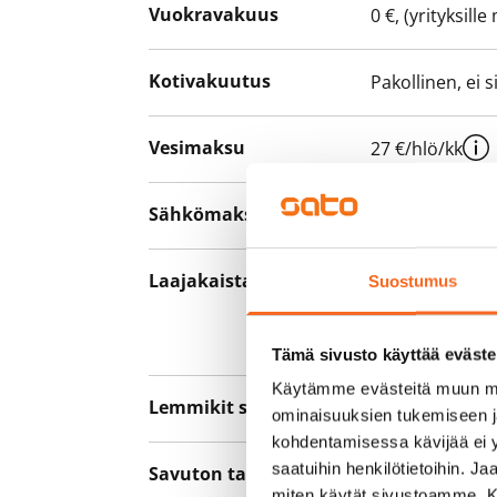
Vuokravakuus
0 €, (yrityksill
Kotivakuutus
Pakollinen, ei 
Vesimaksu
27 €/hlö/kk
Sähkömaksu
Vuokralainen s
Laajakaista
Vuokraan sisält
Suostumus
hankkia lisäno
yhteyttä operaa
Tämä sivusto käyttää eväste
Käytämme evästeitä muun mu
Lemmikit sallittu
Kyllä
ominaisuuksien tukemiseen 
kohdentamisessa kävijää ei y
saatuihin henkilötietoihin. J
Savuton talo
Ei
miten käytät sivustoamme. Kump