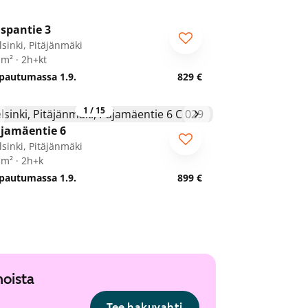
1
/
17
ispantie 3
lsinki, Pitäjänmäki
 m² · 2h+kt
pautumassa 1.9.
829 €
1
/
15
jamäentie 6
lsinki, Pitäjänmäki
 m² · 2h+k
pautumassa 1.9.
899 €
noista
Tee hakuvahti