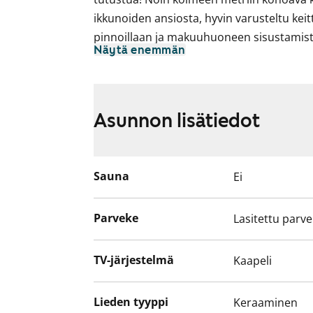
ikkunoiden ansiosta, hyvin varusteltu keit
pinnoillaan ja makuuhuoneen sisustamista
Näytä enemmän
vaatekomero. Lasitettu parveke antaa aa
Asuinhuoneissa on helppohoitoiset tammil
Kylpyhuoneessa on pehmeän tummanharmaa
Asunnon lisätiedot
pelkistetty valkoinen kaakelointi. Keitto
sileäpintaiset ja valkoiset, työtasot valkoi
puhtaan ilmeen täydentää valkoinen kiiltäv
Sauna
Ei
Varusteina jää-pakastinkaappi, keraaminen 
astianpesukone.
Parveke
Lasitettu parv
Tule tutustumaan!
TV-järjestelmä
Kaapeli
Lieden tyyppi
Keraaminen