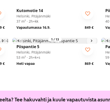
1
/
27
Kutomotie 14
Pi
Helsinki, Pitäjänmäki
He
37 m² · 2h+kk
40
9 €
Vapautumassa 16.9.
849 €
Va
1
/
13
Piispantie 5
Pa
Helsinki, Pitäjänmäki
He
53 m² · 2h+k+s
59
9 €
Heti vapaa
869 €
Va
lueelta? Tee hakuvahti ja kuule vapautuvista asun