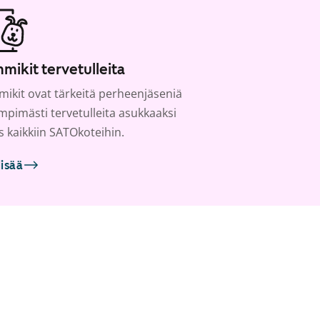
mikit tervetulleita
ikit ovat tärkeitä perheenjäseniä
ämpimästi tervetulleita asukkaaksi
s kaikkiin SATOkoteihin.
lisää