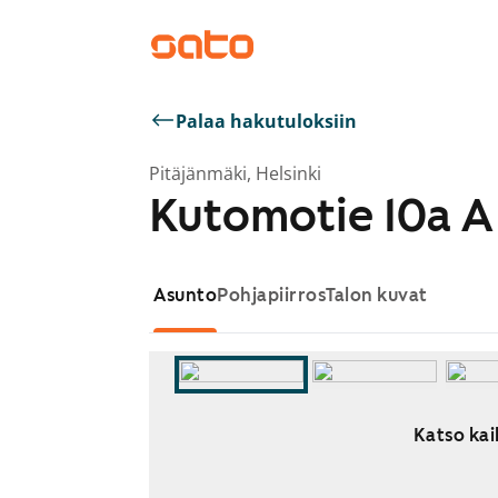
Palaa hakutuloksiin
Pitäjänmäki, Helsinki
Kutomotie 10a A
Asunto
Pohjapiirros
Talon kuvat
Katso kai
Näytetään dia 1 / 5