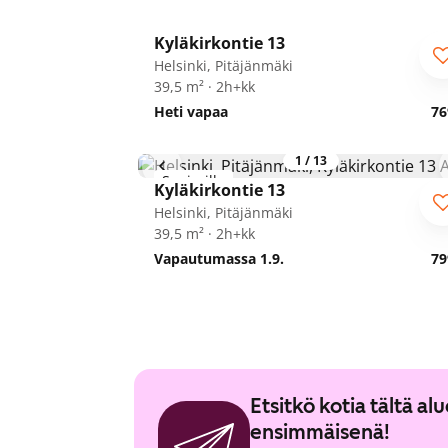
1
/
16
Kyläkirkontie 13
Seniorille
Helsinki, Pitäjänmäki
39,5 m² · 2h+kk
Heti vapaa
76
1
/
13
Seniorille
Kyläkirkontie 13
Helsinki, Pitäjänmäki
39,5 m² · 2h+kk
Vapautumassa 1.9.
79
Etsitkö kotia tältä a
ensimmäisenä!