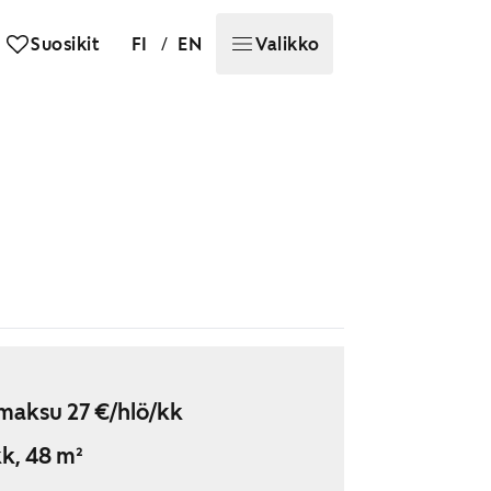
/
Suosikit
FI
EN
Valikko
maksu 27 €/hlö/kk
k, 48 m²