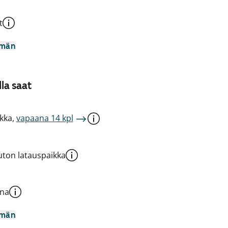
t
mmän
la saat
kka,
vapaana 14 kpl
ton latauspaikka
una
mmän