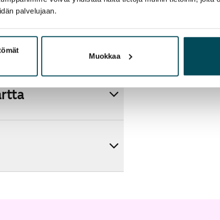
idän palvelujaan.
ttömät
Muokkaa
artta