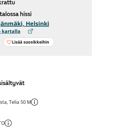
rattu
 talossa hissi
jänmäki, Helsinki
 kartalla
Lisää suosikkeihin
isältyvät
sta, Telia 50 M
TO