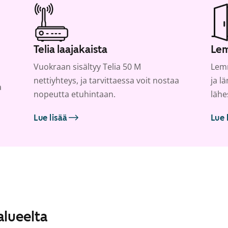
Telia laajakaista
Lem
Vuokraan sisältyy Telia 50 M
Lemm
nettiyhteys, ja tarvittaessa voit nostaa
ja l
a
nopeutta etuhintaan.
lähe
Lue lisää
Lue 
alueelta