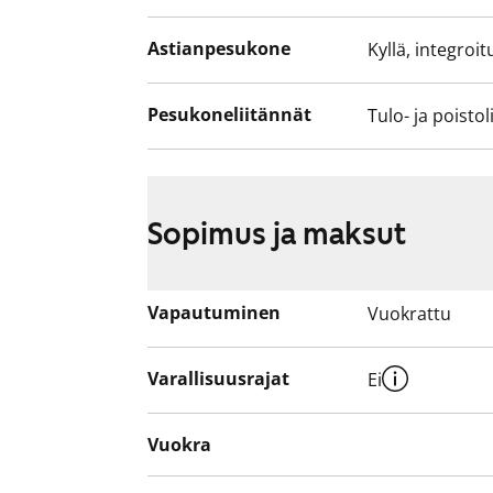
Astianpesukone
Kyllä, integroit
Pesukoneliitännät
Tulo- ja poistol
Sopimus ja maksut
Vapautuminen
Vuokrattu
Varallisuusrajat
Ei
Vuokra