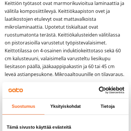
Keittiön työtasot ovat marmorikuvioitua laminaattia ja 
välitila komposiittilevyä. Keittiökaapiston ovet ja 
laatikostojen etulevyt ovat mattavalkoista 
mikrolaminaattia. Upotetut tiskialtaat ovat 
ruostumatonta terästä. Keittiökalusteiden välitilassa 
on pistorasioilla varustetut työpistevalaisimet. 
Keittotilassa on 4-osainen induktiokeittotaso sekä 60 
cm kalusteuuni, valaisimella varusteltu liesikupu 
liesitason päällä, jääkaappipakastin ja 60 tai 45 cm 
leveä astianpesukone. Mikroaaltouunille on tilavaraus.

Kylpyhuoneen seinät on laatoitettu valkoisella, 
kiiltävällä 20 x 40 laatalla. Kylpyhuoneen ja saunan 
lattia on laatoitettu keraamisella, tumman harmaalla 
Suostumus
Yksityiskohdat
Tietoja
10 X 10 laatalla ja katto paneloitu puupaneelilla. 
Kalustukseen kuuluu massiivilaminaatista valmistettu 
Tämä sivusto käyttää evästeitä
allaskaappi ja peilikaappi valaisimella, osassa asuntoja 