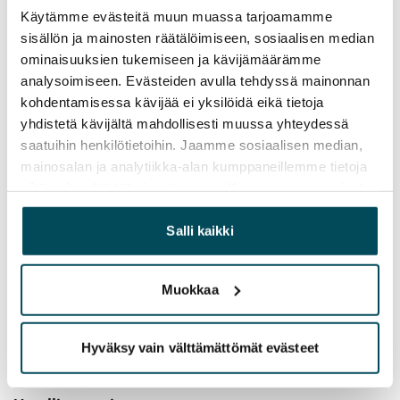
Käytämme evästeitä muun muassa tarjoamamme
on myös pyykkikaappi. Kylpyhuoneessa on 
sisällön ja mainosten räätälöimiseen, sosiaalisen median
pyykinpesukoneliitäntä sekä tilavaraus pesukoneelle. 
ominaisuuksien tukemiseen ja kävijämäärämme
Suihkutilassa on suihkuseinä ja suihkuverhokisko. 
analysoimiseen. Evästeiden avulla tehdyssä mainonnan
Märkätilat on varustettu sähköisellä 
kohdentamisessa kävijää ei yksilöidä eikä tietoja
mukavuuslämmityksellä, joka on kytketty 
yhdistetä kävijältä mahdollisesti muussa yhteydessä
asuntokohtaiseen sähköön.

saatuihin henkilötietoihin. Jaamme sosiaalisen median,
mainosalan ja analytiikka-alan kumppaneillemme tietoja
Parvekkeet on varustettu avattavilla parvekelaseilla, 
siitä, miten käytät sivustoamme. Kumppanimme voivat
yhdistää näitä tietoja muihin tietoihin, joita olet antanut
joten kesää voi jatkaa pitkään omalla, suojaisalla 
heille tai joita on kerätty, kun olet käyttänyt heidän
Salli kaikki
parvekkeella.
palvelujaan.
Muokkaa
Sopimus ja maksut
Vapautuminen
Hyväksy vain välttämättömät evästeet
Vuokrattu