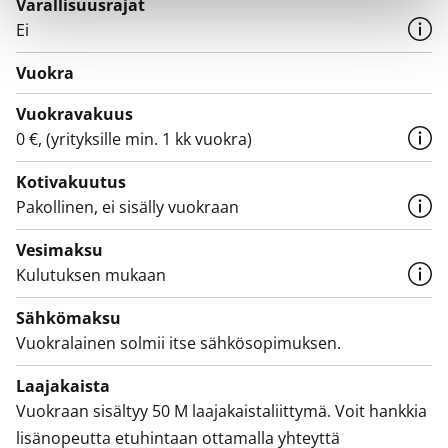
Varallisuusrajat
Ei
Vuokra
Vuokravakuus
0 €, (yrityksille min. 1 kk vuokra)
Kotivakuutus
Pakollinen, ei sisälly vuokraan
Vesimaksu
Kulutuksen mukaan
Sähkömaksu
Vuokralainen solmii itse sähkösopimuksen.
Laajakaista
Vuokraan sisältyy 50 M laajakaistaliittymä. Voit hankkia
lisänopeutta etuhintaan ottamalla yhteyttä