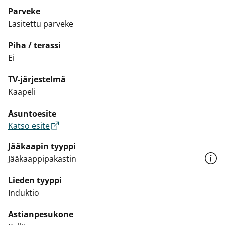
sisusta tästä oma persoonallinen vuokrakotisi!
Parveke
Lasitettu parveke
Piispantie 5:n asukkaat voivat varata saunavuoron
Piispantie 3:n talosaunasta.
Piha / terassi
Ei
TV-järjestelmä
Kaapeli
Asuntoesite
Katso esite
Jääkaapin tyyppi
Jääkaappipakastin
Lieden tyyppi
Induktio
Astianpesukone