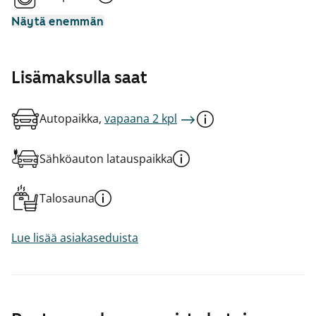
Näytä enemmän
Lisämaksulla saat
Autopaikka,
vapaana 2 kpl
Sähköauton latauspaikka
Talosauna
Lue lisää asiakaseduista