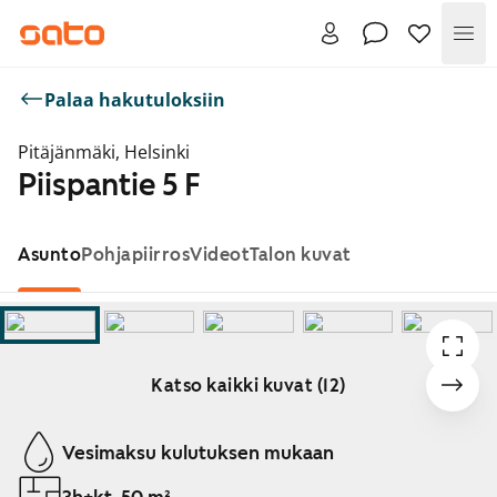
Val
Palaa hakutuloksiin
Pitäjänmäki, Helsinki
Piispantie 5 F
Asunto
Pohjapiirros
Videot
Talon kuvat
Katso kaikki kuvat (12)
Näytetään dia 1 / 12
Vesimaksu kulutuksen mukaan