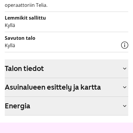
operaattoriin Telia.
Lemmikit sallittu
Kyllä
Savuton talo
Kyllä
Talon tiedot
Asuinalueen esittely ja kartta
Energia