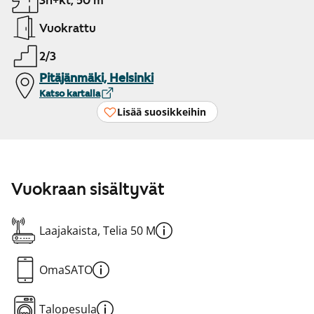
3h+kt, 50 m²
Vuokrattu
2/3
Pitäjänmäki, Helsinki
Katso kartalla
Lisää suosikkeihin
Vuokraan sisältyvät
Laajakaista, Telia 50 M
OmaSATO
Talopesula