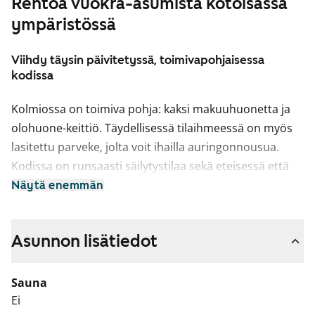
Rentoa vuokra-asumista kotoisassa
ympäristössä
Viihdy täysin päivitetyssä, toimivapohjaisessa
kodissa
Kolmiossa on toimiva pohja: kaksi makuuhuonetta ja
olohuone-keittiö. Täydellisessä tilaihmeessä on myös
lasitettu parveke, jolta voit ihailla auringonnousua.
Kodissa on runsaasti säilytystilaa sekä eteisessä että
molemmissa makuuhuoneissa. Toimiva avokeittiö on
Näytä enemmän
sopivasti hieman sivussa olohuoneesta, jatkaen
kuitenkin samaa avointa tilaa. Näkymät olohuoneesta
Asunnon lisätiedot
ja keittiöstä avautuvat itään, makuuhuoneet ovat talon
pohjoispuolella. Kompaktissa kylpyhuoneessa on kaikki
tarpeellinen ja tilavaraus pyykkikoneellesi.
Sauna
Ei
Ihastu asunnon vaaleaan, ajattomaan yleisilmeeseen ja