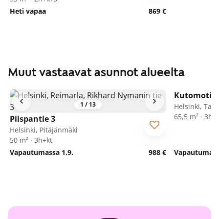
Heti vapaa
869 €
Muut vastaavat asunnot alueelta
Kutomotie 
1
/
13
Helsinki, Tali
65,5 m² · 3h+
Piispantie 3
Helsinki, Pitäjänmäki
50 m² · 3h+kt
Vapautumassa 1.9.
988 €
Vapautumassa