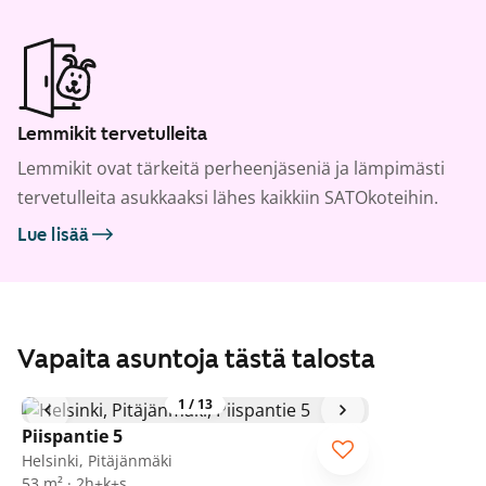
Lemmikit tervetulleita
Lemmikit ovat tärkeitä perheenjäseniä ja lämpimästi
tervetulleita asukkaaksi lähes kaikkiin SATOkoteihin.
Lue lisää
Vapaita asuntoja tästä talosta
1
/
13
Piispantie 5
Helsinki, Pitäjänmäki
53 m² · 2h+k+s