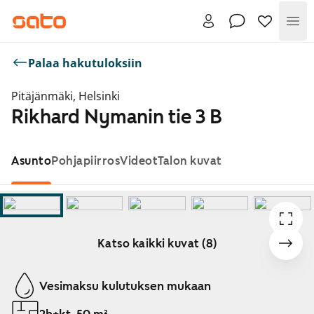
Val
Palaa hakutuloksiin
Pitäjänmäki, Helsinki
Rikhard Nymanin tie 3 B
Asunto
Pohjapiirros
Videot
Talon kuvat
Katso kaikki kuvat (8)
Näytetään dia 1 / 8
Vesimaksu kulutuksen mukaan