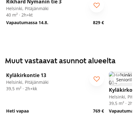
Rikhard Nymanin tie 3
Helsinki, Pitäjänmäki
40 m² · 2h+kt
Vapautumassa 14.8.
829 €
Muut vastaavat asunnot alueelta
1
/
16
Kyläkirkontie 13
Seniorille
Seniorille
Helsinki, Pitäjänmäki
39,5 m² · 2h+kk
Kyläkirkont
Helsinki, Pit
39,5 m² · 2h+
Heti vapaa
769 €
Vapautumassa