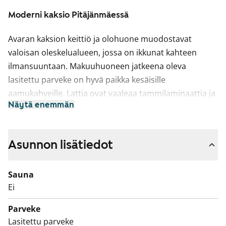
Moderni kaksio Pitäjänmäessä
Avaran kaksion keittiö ja olohuone muodostavat
valoisan oleskelualueen, jossa on ikkunat kahteen
ilmansuuntaan. Makuuhuoneen jatkeena oleva
lasitettu parveke on hyvä paikka kesäisille
aamukahveille. Lattia ovat vaaleaa tammilaminaattia ja
Näytä enemmän
seinät on maalattu valkoisiksi.
Linjakkaan avokeittiön kaapistot ovat valkoiset. Ylä- ja
alakaappien välinen tila ja työtaso ovat harmaata
Asunnon lisätiedot
laminaattia. Varustukseen kuuluu keraaminen liesi,
liesikupu, jääkaappipakastin ja astianpesukone.
Sauna
Kodinkoneet ovat valkoisia.
Ei
Kylpyhuoneessa on valkoiset kotimaiset ja kestävät
Parveke
Kide-malliston kalusteet ja paikka pyykinpesukoneelle.
Lasitettu parveke