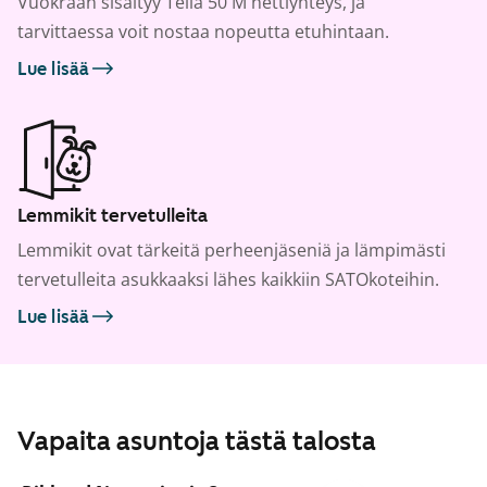
Vuokraan sisältyy Telia 50 M nettiyhteys, ja
tarvittaessa voit nostaa nopeutta etuhintaan.
Lue lisää
Lemmikit tervetulleita
Lemmikit ovat tärkeitä perheenjäseniä ja lämpimästi
tervetulleita asukkaaksi lähes kaikkiin SATOkoteihin.
Lue lisää
Vapaita asuntoja tästä talosta
1
/
15