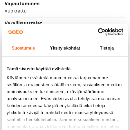
Vapautuminen
Vuokrattu
Varallisuusrajat
Ei
Vuokra
Suostumus
Yksityiskohdat
Tietoja
Vuokravakuus
0 €, (yrityksille min. 1 kk vuokra)
Tämä sivusto käyttää evästeitä
Kotivakuutus
Käytämme evästeitä muun muassa tarjoamamme
Pakollinen, ei sisälly vuokraan
sisällön ja mainosten räätälöimiseen, sosiaalisen median
ominaisuuksien tukemiseen ja kävijämäärämme
Vesimaksu
analysoimiseen. Evästeiden avulla tehdyssä mainonnan
Kulutuksen mukaan
kohdentamisessa kävijää ei yksilöidä eikä tietoja
yhdistetä kävijältä mahdollisesti muussa yhteydessä
Sähkömaksu
saatuihin henkilötietoihin. Jaamme sosiaalisen median,
Vuokralainen solmii itse sähkösopimuksen.
mainosalan ja analytiikka-alan kumppaneillemme tietoja