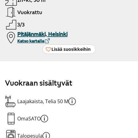
2h+kt, 50 m²
Vuokrattu
3/3
Pitäjänmäki, Helsinki
Katso kartalla
Lisää suosikkeihin
Vuokraan sisältyvät
Laajakaista, Telia 50 M
OmaSATO
Talopesula