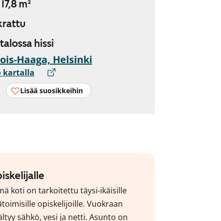
 17,8 m²
rattu
 talossa hissi
ois-Haaga, Helsinki
 kartalla
Lisää suosikkeihin
iskelijalle
ä koti on tarkoitettu täysi-ikäisille
toimisille opiskelijoille. Vuokraan
ältyy sähkö, vesi ja netti. Asunto on