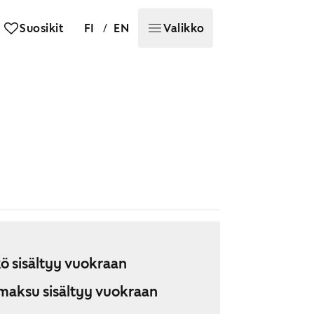
/
Suosikit
FI
EN
Valikko
ö sisältyy vuokraan
maksu sisältyy vuokraan