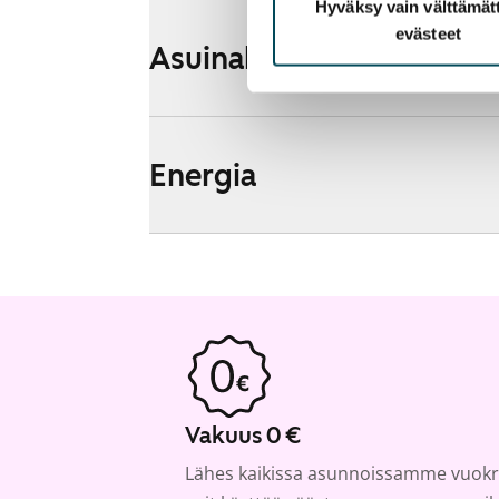
Hyväksy vain välttämä
evästeet
Asuinalueen esittely ja k
Energia
Vakuus 0 €
Lähes kaikissa asunnoissamme vuokr