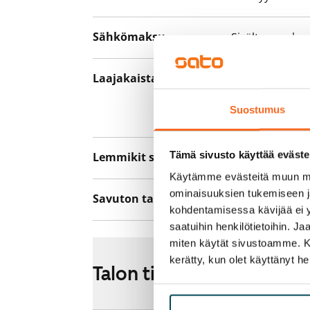
Sähkömaksu
Sisältyy vuokr
Laajakaista
Vuokraan sisält
hankkia lisäno
Suostumus
yhteyttä operaa
Tämä sivusto käyttää eväste
Lemmikit sallittu
Ei
Käytämme evästeitä muun mu
ominaisuuksien tukemiseen 
Savuton talo
Ei
kohdentamisessa kävijää ei y
saatuihin henkilötietoihin. J
miten käytät sivustoamme. Kump
kerätty, kun olet käyttänyt he
Talon tiedot