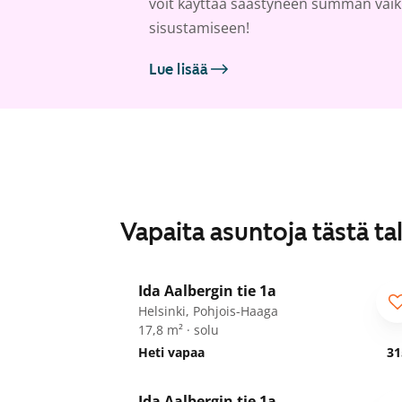
voit käyttää säästyneen summan vai
sisustamiseen!
Lue lisää
Vapaita asuntoja tästä ta
1
/
34
Ida Aalbergin tie 1a
Opiskelijalle
Helsinki, Pohjois-Haaga
17,8 m² · solu
Heti vapaa
31
1
/
34
Ida Aalbergin tie 1a