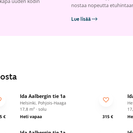
kkapa uuden kodin
nostaa nopeutta etuhintaa
Lue lisää
losta
1
/
34
Ida Aalbergin tie 1a
Id
Opiskelijalle
O
Helsinki, Pohjois-Haaga
He
17,8 m² · solu
17,
5 €
Heti vapaa
315 €
He
1
/
34
Ida Aalbergin tie 1a
Id