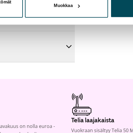
ttömät
Muokkaa
artta
Telia laajakaista
avakuus on nolla euroa -
Vuokraan sisältyy Telia 50 M