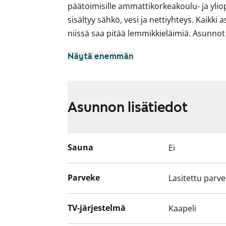
päätoimisille ammattikorkeakoulu- ja yliop
sisältyy sähkö, vesi ja nettiyhteys. Kaikki
niissä saa pitää lemmikkieläimiä. Asunno
Solut ovat joko nais- tai miessoluja. Suu
Näytä enemmän
tarkoitettu kolmelle asukkaalle, ja yhden
Lisäksi käytettävissä on yhteinen keittiö, 
Osassa soluasunnoista on myös erillinen 
Asunnon lisätiedot
Talon julkisivuremontti alkaa toukokuus
noin 4 kuukautta. Huoneistoissa voi asua
Sauna
Ei
Parveke
Lasitettu parv
TV-järjestelmä
Kaapeli