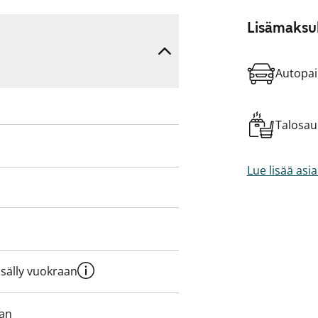
Lisämaksul
Autopai
Talosa
Lue lisää asi
sisälly vuokraan
aan