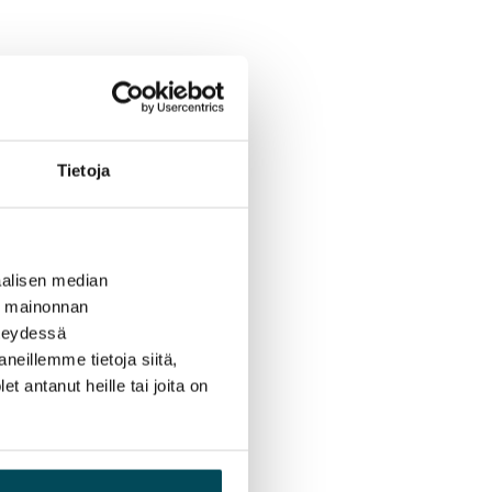
Tietoja
alisen median
ä mainonnan
hteydessä
neillemme tietoja siitä,
 antanut heille tai joita on