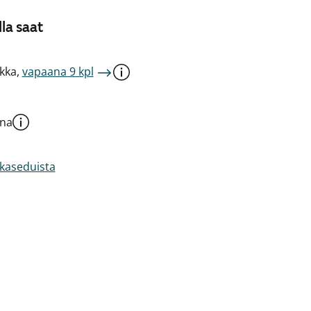
la saat
kka,
vapaana 9 kpl
una
akaseduista