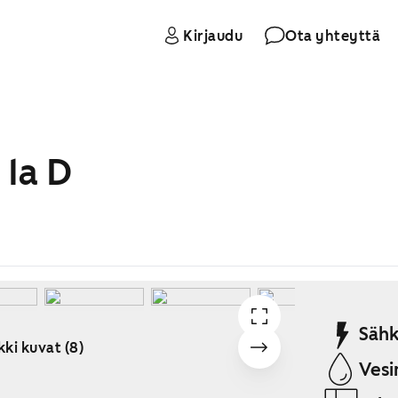
Kirjaudu
Ota yhteyttä
 1a D
Sähk
kki kuvat (8)
Vesi