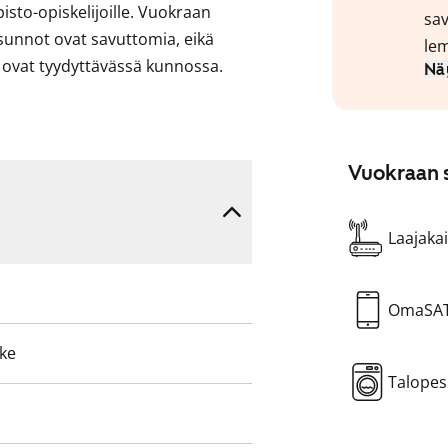
isto-opiskelijoille. Vuokraan
sav
 asunnot ovat savuttomia, eikä
lem
t ovat tyydyttävässä kunnossa.
Nä
rin osa soluasunnoista on
 huoneen pinta-ala on noin 10 m².
kylpyhuone ja lasitettu parveke.
Vuokraan s
wc.
sa 2026. Remontin kokonaiskesto
Laajakai
 remontin aikana.
OmaSA
eke
Talopes