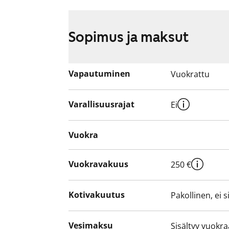
Sopimus ja maksut
Vapautuminen
Vuokrattu
Varallisuusrajat
Ei
Vuokra
Vuokravakuus
250 €
Kotivakuutus
Pakollinen, ei 
Vesimaksu
Sisältyy vuokr