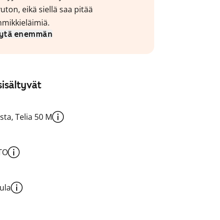
uton, eikä siellä saa pitää
mikkieläimiä.
ytä enemmän
isältyvät
sta, Telia 50 M
TO
ula