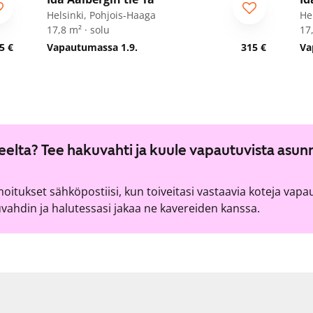
Opiskelijalle
O
Helsinki, Pohjois-Haaga
He
17,8 m² · solu
17,
5 €
Vapautumassa 1.9.
315 €
Va
lueelta? Tee hakuvahti ja kuule vapautuvista asun
lmoitukset sähköpostiisi, kun toiveitasi vastaavia koteja vapa
ahdin ja halutessasi jakaa ne kavereiden kanssa.