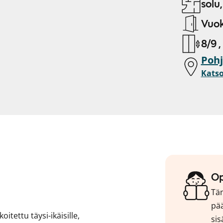
solu,
Vuok
8/9 ,
Pohj
Katso
Op
Täm
pää
itettu täysi-ikäisille,
sis