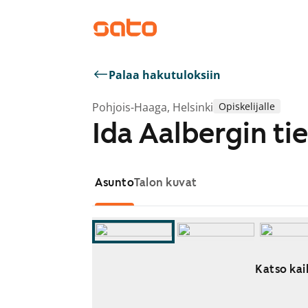
Palaa hakutuloksiin
Pohjois-Haaga, Helsinki
Opiskelijalle
Ida Aalbergin tie
Asunto
Talon kuvat
Katso kai
Näytetään dia 1 / 8