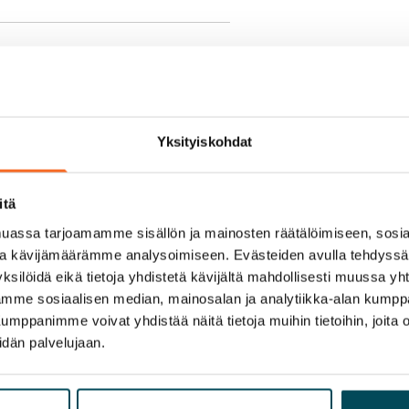
aan
yy 50 M laajakaistaliittymä. Voit
peutta etuhintaan ottamalla
Yksityiskohdat
ttoriin Telia.
itä
assa tarjoamamme sisällön ja mainosten räätälöimiseen, sosia
ja kävijämäärämme analysoimiseen. Evästeiden avulla tehdyss
ksilöidä eikä tietoja yhdistetä kävijältä mahdollisesti muussa y
aamme sosiaalisen median, mainosalan ja analytiikka-alan kumppa
panimme voivat yhdistää näitä tietoja muihin tietoihin, joita olet
idän palvelujaan.