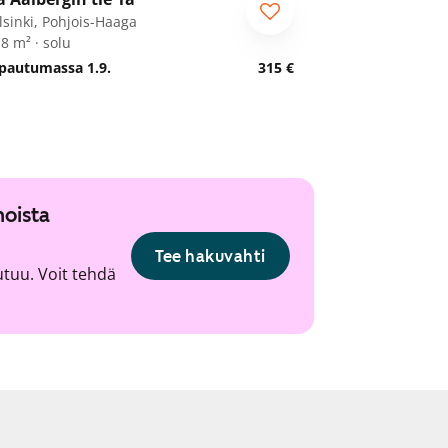
piskelijalle
lsinki, Pohjois-Haaga
8 m² · solu
pautumassa 1.9.
315 €
noista
Tee hakuvahti
utuu. Voit tehdä