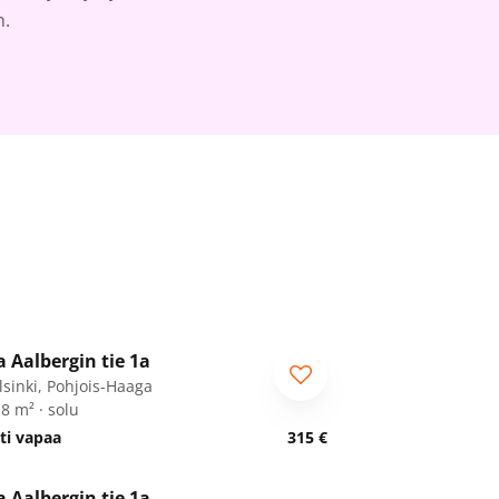
n.
1
/
34
a Aalbergin tie 1a
piskelijalle
lsinki, Pohjois-Haaga
8 m² · solu
ti vapaa
315 €
1
/
34
a Aalbergin tie 1a