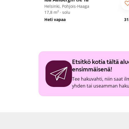
Opiskelijalle
Helsinki, Pohjois-Haaga
17,8 m² · solu
Heti vapaa
31
Etsitkö kotia tältä a
ensimmäisenä!
Tee hakuvahti, niin saat i
yhden tai useamman hakuv