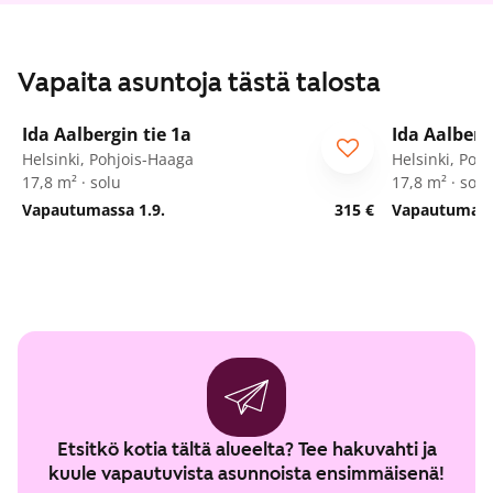
Vapaita asuntoja tästä talosta
1
/
34
Ida Aalbergin tie 1a
Ida Aalberg
Opiskelijalle
Opiskelija
Helsinki, Pohjois-Haaga
Helsinki, Poh
17,8 m² · solu
17,8 m² · solu
Vapautumassa 1.9.
315 €
Vapautumassa
Etsitkö kotia tältä alueelta? Tee hakuvahti ja
kuule vapautuvista asunnoista ensimmäisenä!