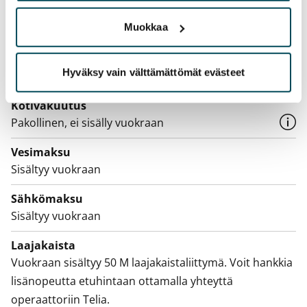
Vuokrasopimus
Muokkaa
Toistaiseksi voimassa oleva
Irtisanomis­mahdollisuus
Hyväksy vain välttämättömät evästeet
1 kalenterikuukausi
Kotivakuutus
Pakollinen, ei sisälly vuokraan
Vesimaksu
Sisältyy vuokraan
Sähkömaksu
Sisältyy vuokraan
Laajakaista
Vuokraan sisältyy 50 M laajakaistaliittymä. Voit hankkia
lisänopeutta etuhintaan ottamalla yhteyttä
operaattoriin Telia.