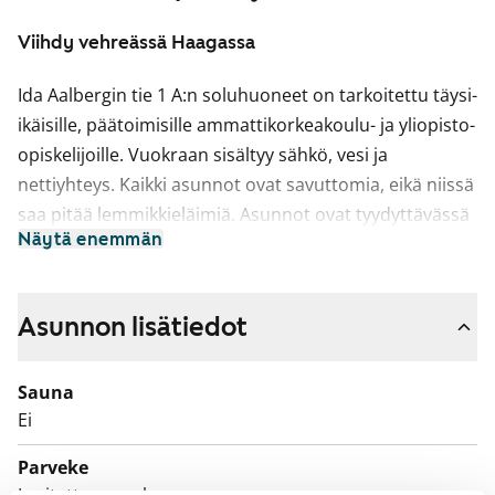
Viihdy vehreässä Haagassa
Ida Aalbergin tie 1 A:n soluhuoneet on tarkoitettu täysi-
ikäisille, päätoimisille ammattikorkeakoulu- ja yliopisto-
opiskelijoille. Vuokraan sisältyy sähkö, vesi ja
nettiyhteys. Kaikki asunnot ovat savuttomia, eikä niissä
saa pitää lemmikkieläimiä. Asunnot ovat tyydyttävässä
Näytä enemmän
kunnossa.
Solut ovat joko nais- tai miessoluja. Suurin osa
soluasunnoista on tarkoitettu kolmelle asukkaalle, ja
Asunnon lisätiedot
yhden huoneen pinta-ala on noin 10 m². Lisäksi
käytettävissä on yhteinen keittiö, kylpyhuone ja
Sauna
lasitettu parveke. Osassa soluasunnoista on myös
Ei
erillinen wc.
Parveke
Talon julkisivuremontti alkaa toukokuussa 2026.