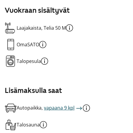
Vuokraan sisältyvät
Laajakaista, Telia 50 M
OmaSATO
Talopesula
Lisämaksulla saat
Autopaikka,
vapaana 9 kpl
Talosauna