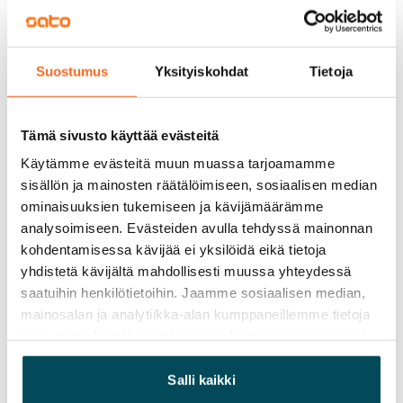
Lasitettu parveke
Remontin kokonaiskesto noin 4 kuukautta.
TV-järjestelmä
Huoneistoissa voi asua remontin aikana.
Kaapeli
Suostumus
Yksityiskohdat
Tietoja
Sopimus ja maksut
Tämä sivusto käyttää evästeitä
Käytämme evästeitä muun muassa tarjoamamme
Vapautuminen
sisällön ja mainosten räätälöimiseen, sosiaalisen median
Heti vapaa
ominaisuuksien tukemiseen ja kävijämäärämme
analysoimiseen. Evästeiden avulla tehdyssä mainonnan
Varallisuusrajat
kohdentamisessa kävijää ei yksilöidä eikä tietoja
Ei
yhdistetä kävijältä mahdollisesti muussa yhteydessä
saatuihin henkilötietoihin. Jaamme sosiaalisen median,
Vuokra
mainosalan ja analytiikka-alan kumppaneillemme tietoja
315 €/kk
siitä, miten käytät sivustoamme. Kumppanimme voivat
Vuokravakuus
yhdistää näitä tietoja muihin tietoihin, joita olet antanut
250 €
heille tai joita on kerätty, kun olet käyttänyt heidän
Salli kaikki
palvelujaan.