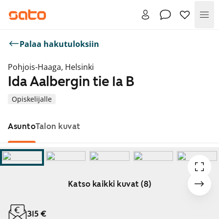
Val
Palaa hakutuloksiin
Pohjois-Haaga, Helsinki
Ida Aalbergin tie 1a B
Opiskelijalle
Asunto
Talon kuvat
Katso kaikki kuvat (8)
Näytetään dia 1 / 8
315 €