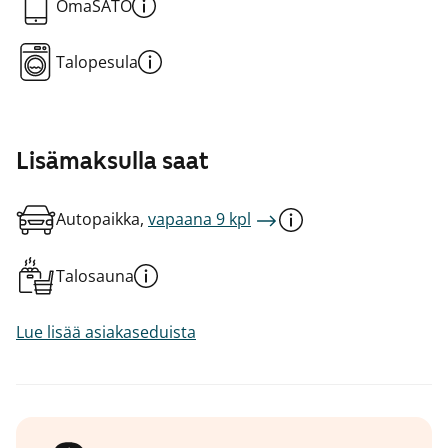
OmaSATO
Talopesula
Lisämaksulla saat
Autopaikka,
vapaana 9 kpl
Talosauna
Lue lisää asiakaseduista