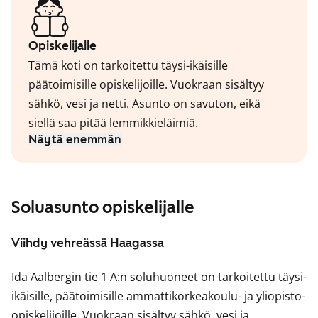
Opiskelijalle
Tämä koti on tarkoitettu täysi-ikäisille
päätoimisille opiskelijoille. Vuokraan sisältyy
sähkö, vesi ja netti. Asunto on savuton, eikä
siellä saa pitää lemmikkieläimiä.
Näytä enemmän
Soluasunto opiskelijalle
Viihdy vehreässä Haagassa
Ida Aalbergin tie 1 A:n soluhuoneet on tarkoitettu täysi-
ikäisille, päätoimisille ammattikorkeakoulu- ja yliopisto-
opiskelijoille. Vuokraan sisältyy sähkö, vesi ja