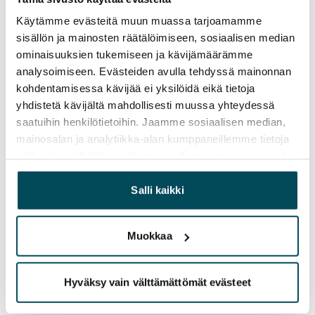
Sopimus ja maksut
Käytämme evästeitä muun muassa tarjoamamme
Vapautuminen
sisällön ja mainosten räätälöimiseen, sosiaalisen median
Vuokrattu
ominaisuuksien tukemiseen ja kävijämäärämme
analysoimiseen. Evästeiden avulla tehdyssä mainonnan
Varallisuusrajat
kohdentamisessa kävijää ei yksilöidä eikä tietoja
Ei
yhdistetä kävijältä mahdollisesti muussa yhteydessä
saatuihin henkilötietoihin. Jaamme sosiaalisen median,
Vuokra
mainosalan ja analytiikka-alan kumppaneillemme tietoja
siitä, miten käytät sivustoamme. Kumppanimme voivat
Vuokravakuus
yhdistää näitä tietoja muihin tietoihin, joita olet antanut
250 €
heille tai joita on kerätty, kun olet käyttänyt heidän
Salli kaikki
palvelujaan.
Kotivakuutus
Pakollinen, ei sisälly vuokraan
Muokkaa
Vesimaksu
Sisältyy vuokraan
Hyväksy vain välttämättömät evästeet
Sähkömaksu