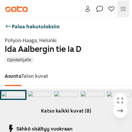
Val
Palaa hakutuloksiin
Pohjois-Haaga, Helsinki
Ida Aalbergin tie 1a D
Opiskelijalle
Asunto
Talon kuvat
Katso kaikki kuvat (8)
Näytetään dia 1 / 8
Sähkö sisältyy vuokraan