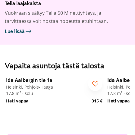
Telia laajakaista
Vuokraan sisältyy Telia 50 M nettiyhteys, ja
tarvittaessa voit nostaa nopeutta etuhintaan.
Lue lisää
Vapaita asuntoja tästä talosta
1
/
34
Ida Aalbergin tie 1a
Ida Aalberg
Opiskelijalle
Opiskelija
Helsinki, Pohjois-Haaga
Helsinki, Poh
17,8 m² · solu
17,8 m² · solu
Heti vapaa
315 €
Heti vapaa