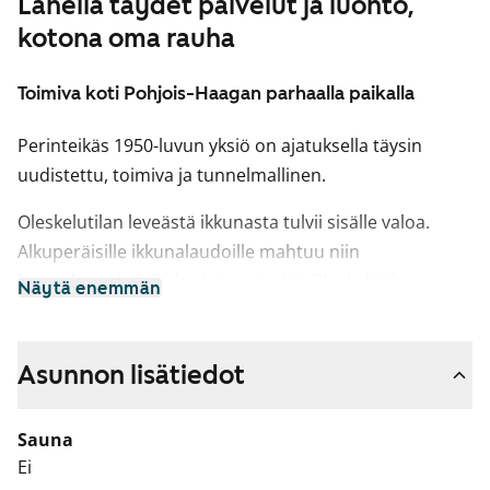
Lähellä täydet palvelut ja luonto,
kotona oma rauha
Toimiva koti Pohjois-Haagan parhaalla paikalla
Perinteikäs 1950-luvun yksiö on ajatuksella täysin
uudistettu, toimiva ja tunnelmallinen.
Oleskelutilan leveästä ikkunasta tulvii sisälle valoa.
Alkuperäisille ikkunalaudoille mahtuu niin
huonekasveja kuin koriste-esineitä. Oleskelutilassa on
Näytä enemmän
paljon ehjää seinäpinta-alaa, mikä mahdollistaa
monenlaiset kalustusratkaisut. Näppärässä alkovissa
on seinäkaappi ja lisää kaappitilaa löytyy eteisestä.
Asunnon lisätiedot
2023 täysin uudistettu keittiö on kompakti ja toimiva:
Sauna
induktiotaso, uuni ja tiskikone tekevät tilasta
Ei
käytännöllisen, mikrollekin on paikkansa. Kokkaillessa