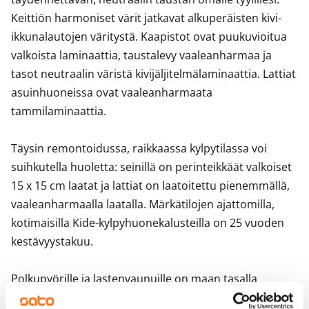
Keittiön harmoniset värit jatkavat alkuperäisten kivi-
ikkunalautojen väritystä. Kaapistot ovat puukuvioitua 
valkoista laminaattia, taustalevy vaaleanharmaa ja 
tasot neutraalin väristä kivijäljitelmälaminaattia. Lattiat 
asuinhuoneissa ovat vaaleanharmaata 
tammilaminaattia.

Täysin remontoidussa, raikkaassa kylpytilassa voi 
suihkutella huoletta: seinillä on perinteikkäät valkoiset 
15 x 15 cm laatat ja lattiat on laatoitettu pienemmällä, 
vaaleanharmaalla laatalla. Märkätilojen ajattomilla, 
kotimaisilla Kide-kylpyhuonekalusteilla on 25 vuoden 
kestävyystakuu. 

Polkupyörille ja lastenvaunuille on maan tasalla 
sijaitsevat varastonsa, joista pääsee suoraan ulos. 