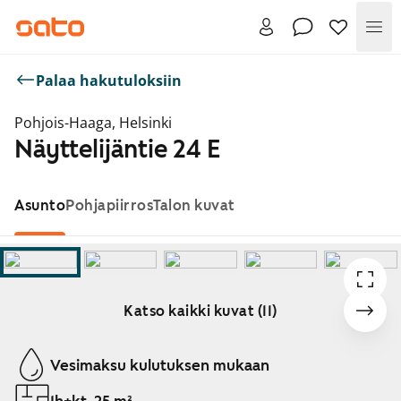
Val
Palaa hakutuloksiin
Pohjois-Haaga, Helsinki
Näyttelijäntie 24 E
Asunto
Pohjapiirros
Talon kuvat
Katso kaikki kuvat (11)
Näytetään dia 1 / 11
Vesimaksu kulutuksen mukaan