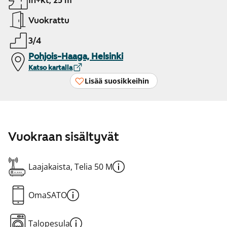
1h+kt, 25 m²
Vuokrattu
3/4
Pohjois-Haaga, Helsinki
Katso kartalla
Lisää suosikkeihin
Vuokraan sisältyvät
Laajakaista, Telia 50 M
OmaSATO
Talopesula