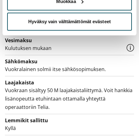
Muokkaa
0 €, (yrityksille min. 1 kk vuokra)
Kotivakuutus
Hyväksy vain välttämättömät evästeet
Pakollinen, ei sisälly vuokraan
Vesimaksu
Kulutuksen mukaan
Sähkömaksu
Vuokralainen solmii itse sähkösopimuksen.
Laajakaista
Vuokraan sisältyy 50 M laajakaistaliittymä. Voit hankkia
lisänopeutta etuhintaan ottamalla yhteyttä
operaattoriin Telia.
Lemmikit sallittu
Kyllä