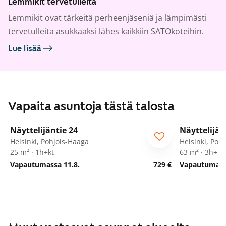
Lemmikit tervetulleita
Lemmikit ovat tärkeitä perheenjäseniä ja lämpimästi
tervetulleita asukkaaksi lähes kaikkiin SATOkoteihin.
Lue lisää
Vapaita asuntoja tästä talosta
1
/
17
Näyttelijäntie 24
Näyttelijän
Helsinki, Pohjois-Haaga
Helsinki, Poh
25 m² · 1h+kt
63 m² · 3h+kt
Vapautumassa 11.8.
729 €
Vapautumassa