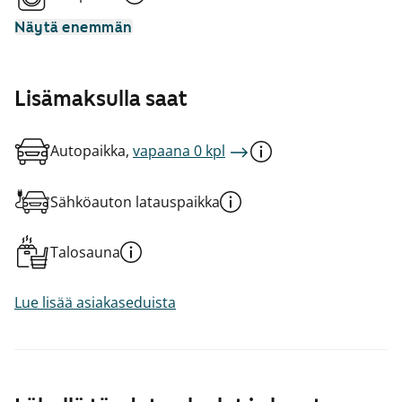
Näytä enemmän
Lisämaksulla saat
Autopaikka,
vapaana 0 kpl
Sähköauton latauspaikka
Talosauna
Lue lisää asiakaseduista