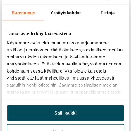
Taloyhtiöllä on myös kerhotila. Huoneistovarastot ovat 
talon alimmassa kerroksessa, lämpimissä tiloissa. 
Suostumus
Yksityiskohdat
Tietoja
Kohde lämpenee kaukolämmöllä ja lukitus on 
toteutettu iLOQ-järjestelmällä. Vuokralle tarjolla on 
Tämä sivusto käyttää evästeitä
myös noin 60 autopaikkaa, sähköistettyjä 
latauspaikkoja 4.
Käytämme evästeitä muun muassa tarjoamamme
sisällön ja mainosten räätälöimiseen, sosiaalisen median
ominaisuuksien tukemiseen ja kävijämäärämme
Sopimus ja maksut
analysoimiseen. Evästeiden avulla tehdyssä mainonnan
kohdentamisessa kävijää ei yksilöidä eikä tietoja
Vapautuminen
yhdistetä kävijältä mahdollisesti muussa yhteydessä
Vuokrattu
saatuihin henkilötietoihin. Jaamme sosiaalisen median,
mainosalan ja analytiikka-alan kumppaneillemme tietoja
Varallisuusrajat
siitä, miten käytät sivustoamme. Kumppanimme voivat
Ei
yhdistää näitä tietoja muihin tietoihin, joita olet antanut
heille tai joita on kerätty, kun olet käyttänyt heidän
Salli kaikki
Vuokra
palvelujaan.
Vuokravakuus