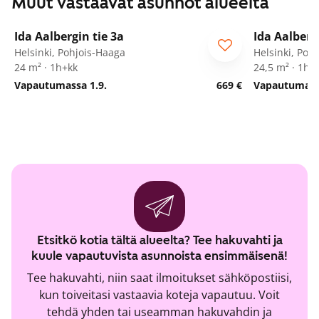
Muut vastaavat asunnot alueelta
1
/
15
Ida Aalbergin tie 3a
Ida Aalberg
Helsinki, Pohjois-Haaga
Helsinki, Poh
24 m² · 1h+kk
24,5 m² · 1h+
Vapautumassa 1.9.
669 €
Vapautumassa
Etsitkö kotia tältä alueelta? Tee hakuvahti ja
kuule vapautuvista asunnoista ensimmäisenä!
Tee hakuvahti, niin saat ilmoitukset sähköpostiisi,
kun toiveitasi vastaavia koteja vapautuu. Voit
tehdä yhden tai useamman hakuvahdin ja