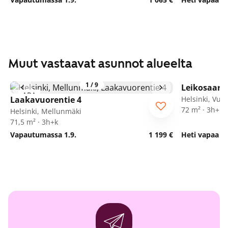
Muut vastaavat asunnot alueelta
1
/
9
Leikosaaren
ARA
ARA
Laakavuorentie 4
Helsinki, Vuo
72 m² · 3h+k+
Helsinki, Mellunmäki
71,5 m² · 3h+k
Vapautumassa 1.9.
1 199 €
Heti vapaa