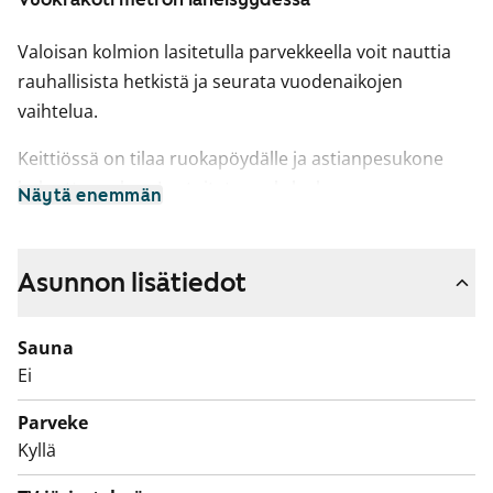
Valoisan kolmion lasitetulla parvekkeella voit nauttia
rauhallisista hetkistä ja seurata vuodenaikojen
vaihtelua.
Keittiössä on tilaa ruokapöydälle ja astianpesukone
helpottaa arkea. Laatoitetussa kylpyhuoneessa on
Näytä enemmän
tilavaraus pesukoneelle ja erillinen pikku-wc tuo
sujuvuutta arkeen.
Asunnon lisätiedot
Tule tutustumaan tähän viihtyisään vuokra-asuntoon,
joka sijaitsee kävelymatkan päässä Puotilan
Sauna
metroasemalta.
Ei
Asuntojen parvekkeet ovat toistaiseksi käyttökiellossa
Parveke
ja parvekkeille on suunnitteilla korjauksia. Käyttökiellon
Kyllä
ajalta maksetaan vuokrahyvitystä.