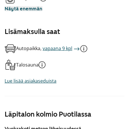
Näytä enemmän
Lisämaksulla saat
Autopaikka,
vapaana 9 kpl
Talosauna
Lue lisää asiakaseduista
Läpitalon kolmio Puotilassa
Vuokrakoti metron läheisyydessä