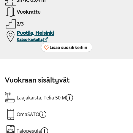
3h+k, 65,4 m²
Vuokrattu
2/3
Puotila, Helsinki
Katso kartalla
Lisää suosikkeihin
Vuokraan sisältyvät
Laajakaista, Telia 50 M
OmaSATO
Talopesula