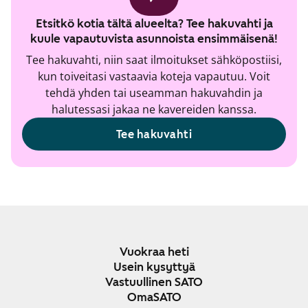
Etsitkö kotia tältä alueelta? Tee hakuvahti ja
kuule vapautuvista asunnoista ensimmäisenä!
Tee hakuvahti, niin saat ilmoitukset sähköpostiisi,
kun toiveitasi vastaavia koteja vapautuu. Voit
tehdä yhden tai useamman hakuvahdin ja
halutessasi jakaa ne kavereiden kanssa.
Tee hakuvahti
Vuokraa heti
Usein kysyttyä
Vastuullinen SATO
OmaSATO