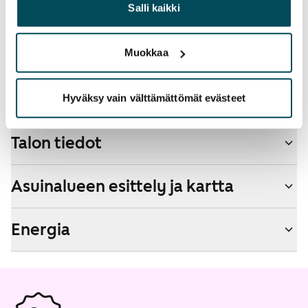
heille tai joita on kerätty, kun olet käyttänyt heidän
Salli kaikki
palvelujaan.
Lemmikit sallittu
Kyllä
Muokkaa
Savuton talo
Ei
Hyväksy vain välttämättömät evästeet
Talon tiedot
Asuinalueen esittely ja kartta
Energia