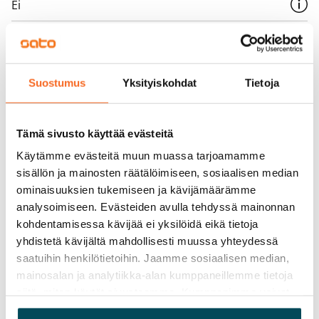
Ei
Vuokra
Vuokravakuus
0 €, (yrityksille min. 1 kk vuokra)
Suostumus
Yksityiskohdat
Tietoja
Kotivakuutus
Pakollinen, ei sisälly vuokraan
Tämä sivusto käyttää evästeitä
Käytämme evästeitä muun muassa tarjoamamme
Vesimaksu
sisällön ja mainosten räätälöimiseen, sosiaalisen median
27 €/hlö/kk
ominaisuuksien tukemiseen ja kävijämäärämme
analysoimiseen. Evästeiden avulla tehdyssä mainonnan
Sähkömaksu
kohdentamisessa kävijää ei yksilöidä eikä tietoja
Vuokralainen solmii itse sähkösopimuksen.
yhdistetä kävijältä mahdollisesti muussa yhteydessä
Laajakaista
saatuihin henkilötietoihin. Jaamme sosiaalisen median,
Vuokraan sisältyy 50 M laajakaistaliittymä. Voit hankkia
mainosalan ja analytiikka-alan kumppaneillemme tietoja
siitä, miten käytät sivustoamme. Kumppanimme voivat
lisänopeutta etuhintaan ottamalla yhteyttä
yhdistää näitä tietoja muihin tietoihin, joita olet antanut
operaattoriin Telia.