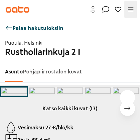
Val
Palaa hakutuloksiin
Puotila, Helsinki
Rusthollarinkuja 2 I
Asunto
Pohjapiirros
Talon kuvat
Katso kaikki kuvat (13)
Näytetään dia 1 / 13
Vesimaksu 27 €/hlö/kk