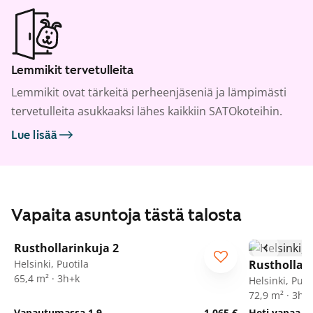
Lemmikit tervetulleita
Lemmikit ovat tärkeitä perheenjäseniä ja lämpimästi
tervetulleita asukkaaksi lähes kaikkiin SATOkoteihin.
Lue lisää
Vapaita asuntoja tästä talosta
1
/
21
Rusthollarinkuja 2
Helsinki, Puotila
Rusthollari
65,4 m² · 3h+k
Helsinki, Puot
72,9 m² · 3h+
Vapautumassa 1.9.
1 065 €
Heti vapaa