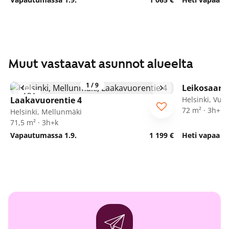
Muut vastaavat asunnot alueelta
1
/
9
Leikosaaren
ARA
ARA
Laakavuorentie 4
Helsinki, Vuo
72 m² · 3h+k+
Helsinki, Mellunmäki
71,5 m² · 3h+k
Vapautumassa 1.9.
1 199 €
Heti vapaa