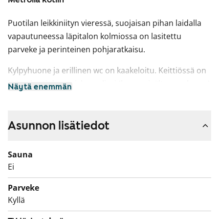
Puotilan leikkiniityn vieressä, suojaisan pihan laidalla
vapautuneessa läpitalon kolmiossa on lasitettu
parveke ja perinteinen pohjaratkaisu.
Kylpyhuone ja erillinen wc on kaakeloitu. Keittiössä on
jää-pakastinkaappi, kaasuliesi (kaasu sisältyy vuokraan)
Näytä enemmän
sekä varaus astianpesukoneelle.
Asunnon lisätiedot
Asuntojen parvekkeet ovat toistaiseksi käyttökiellossa
ja parvekkeille on suunnitteilla korjauksia. Käyttökiellon
Sauna
ajalta maksetaan vuokrahyvitystä.
Ei
Parveke
Kyllä