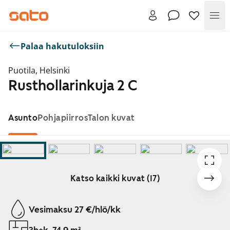
Val
Palaa hakutuloksiin
Puotila, Helsinki
Rusthollarinkuja 2 C
Asunto
Pohjapiirros
Talon kuvat
Katso kaikki kuvat (17)
Näytetään dia 1 / 17
Vesimaksu 27 €/hlö/kk