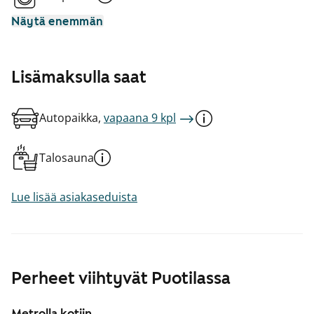
Näytä enemmän
Lisämaksulla saat
Autopaikka,
vapaana 9 kpl
Talosauna
Lue lisää asiakaseduista
Perheet viihtyvät Puotilassa
Metrolla kotiin