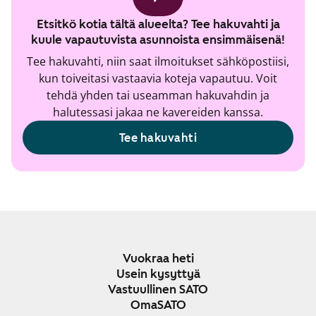
Etsitkö kotia tältä alueelta? Tee hakuvahti ja
kuule vapautuvista asunnoista ensimmäisenä!
Tee hakuvahti, niin saat ilmoitukset sähköpostiisi,
kun toiveitasi vastaavia koteja vapautuu. Voit
tehdä yhden tai useamman hakuvahdin ja
halutessasi jakaa ne kavereiden kanssa.
Tee hakuvahti
Vuokraa heti
Usein kysyttyä
Vastuullinen SATO
OmaSATO