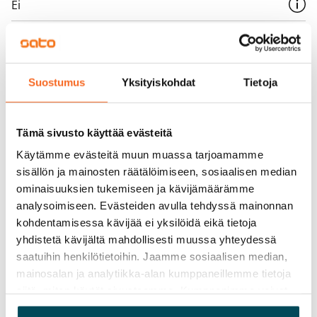
Ei
Vuokra
Vuokravakuus
0 €, (yrityksille min. 1 kk vuokra)
Suostumus
Yksityiskohdat
Tietoja
Kotivakuutus
Pakollinen, ei sisälly vuokraan
Tämä sivusto käyttää evästeitä
Käytämme evästeitä muun muassa tarjoamamme
Vesimaksu
sisällön ja mainosten räätälöimiseen, sosiaalisen median
27 €/hlö/kk
ominaisuuksien tukemiseen ja kävijämäärämme
analysoimiseen. Evästeiden avulla tehdyssä mainonnan
Sähkömaksu
kohdentamisessa kävijää ei yksilöidä eikä tietoja
Vuokralainen solmii itse sähkösopimuksen.
yhdistetä kävijältä mahdollisesti muussa yhteydessä
Laajakaista
saatuihin henkilötietoihin. Jaamme sosiaalisen median,
Vuokraan sisältyy 50 M laajakaistaliittymä. Voit hankkia
mainosalan ja analytiikka-alan kumppaneillemme tietoja
siitä, miten käytät sivustoamme. Kumppanimme voivat
lisänopeutta etuhintaan ottamalla yhteyttä
yhdistää näitä tietoja muihin tietoihin, joita olet antanut
operaattoriin Telia.