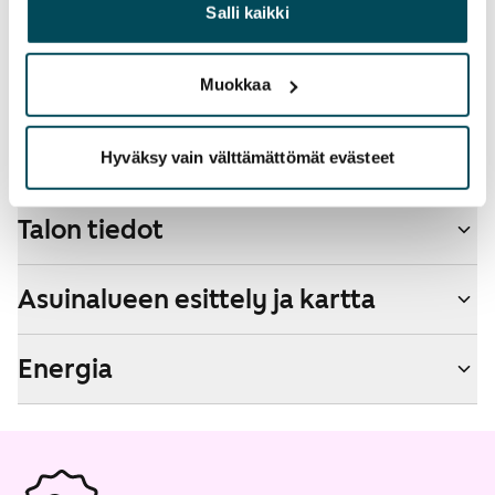
heille tai joita on kerätty, kun olet käyttänyt heidän
Salli kaikki
palvelujaan.
Lemmikit sallittu
Kyllä
Muokkaa
Savuton talo
Ei
Hyväksy vain välttämättömät evästeet
Talon tiedot
Asuinalueen esittely ja kartta
Energia