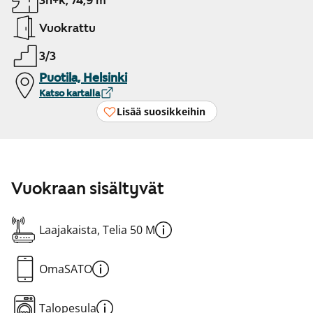
3h+k, 74,9 m²
Vuokrattu
3/3
Puotila, Helsinki
Katso kartalla
Lisää suosikkeihin
Vuokraan sisältyvät
Laajakaista, Telia 50 M
OmaSATO
Talopesula