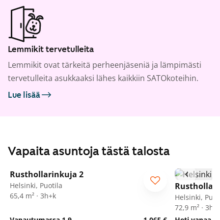
Lemmikit tervetulleita
Lemmikit ovat tärkeitä perheenjäseniä ja lämpimästi
tervetulleita asukkaaksi lähes kaikkiin SATOkoteihin.
Lue lisää
Vapaita asuntoja tästä talosta
1
/
21
Rusthollarinkuja 2
Helsinki, Puotila
Rusthollari
65,4 m² · 3h+k
Helsinki, Puot
72,9 m² · 3h+
Vapautumassa 1.9.
1 065 €
Heti vapaa