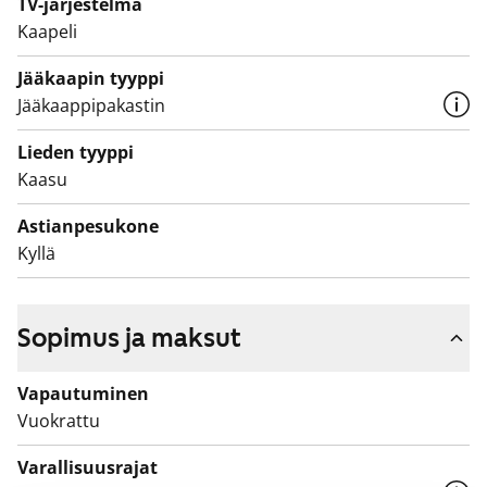
TV-järjestelmä
Kaapeli
Jääkaapin tyyppi
Jääkaappipakastin
Lieden tyyppi
Kaasu
Astianpesukone
Kyllä
Sopimus ja maksut
Vapautuminen
Vuokrattu
Varallisuusrajat