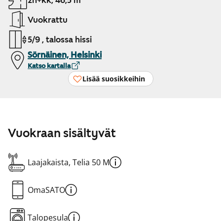
2h+kk, 46,5 m²
Vuokrattu
5/9 , talossa hissi
Sörnäinen, Helsinki
Katso kartalla
Lisää suosikkeihin
Vuokraan sisältyvät
Laajakaista, Telia 50 M
OmaSATO
Talopesula