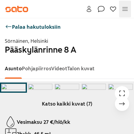
Val
Palaa hakutuloksiin
Sörnäinen, Helsinki
Pääskylänrinne 8 A
Asunto
Pohjapiirros
Videot
Talon kuvat
Katso kaikki kuvat (7)
Näytetään dia 1 / 7
Vesimaksu 27 €/hlö/kk