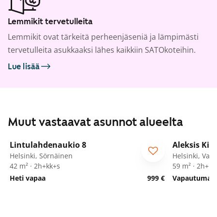
Lemmikit tervetulleita
Lemmikit ovat tärkeitä perheenjäseniä ja lämpimästi
tervetulleita asukkaaksi lähes kaikkiin SATOkoteihin.
Lue lisää
Muut vastaavat asunnot alueelta
1
/
19
Lintulahdenaukio 8
Aleksis Kiv
Helsinki, Sörnäinen
Helsinki, Valli
42 m² · 2h+kk+s
59 m² · 2h+kk
Heti vapaa
999 €
Vapautumassa