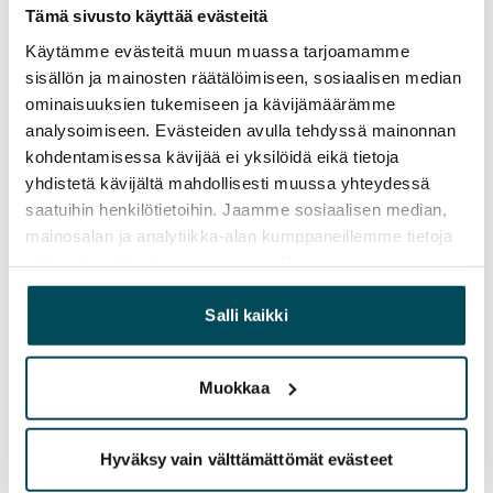
Tämä sivusto käyttää evästeitä
Vuokravakuus
Käytämme evästeitä muun muassa tarjoamamme
0 €, (yrityksille min. 1 kk vuokra)
sisällön ja mainosten räätälöimiseen, sosiaalisen median
ominaisuuksien tukemiseen ja kävijämäärämme
Kotivakuutus
analysoimiseen. Evästeiden avulla tehdyssä mainonnan
Pakollinen, ei sisälly vuokraan
kohdentamisessa kävijää ei yksilöidä eikä tietoja
yhdistetä kävijältä mahdollisesti muussa yhteydessä
Vesimaksu
saatuihin henkilötietoihin. Jaamme sosiaalisen median,
27 €/hlö/kk
mainosalan ja analytiikka-alan kumppaneillemme tietoja
Sähkömaksu
siitä, miten käytät sivustoamme. Kumppanimme voivat
Vuokralainen solmii itse sähkösopimuksen.
yhdistää näitä tietoja muihin tietoihin, joita olet antanut
heille tai joita on kerätty, kun olet käyttänyt heidän
Salli kaikki
Laajakaista
palvelujaan.
Vuokraan sisältyy 50 M laajakaistaliittymä. Voit hankkia
Muokkaa
lisänopeutta etuhintaan ottamalla yhteyttä
operaattoriin Telia.
Hyväksy vain välttämättömät evästeet
Lemmikit sallittu