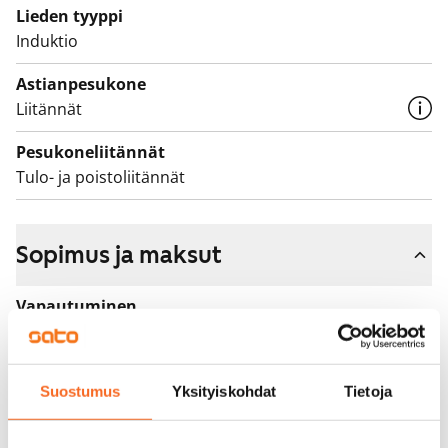
on valkoista ja mustaa laattaa. Keittiön varusteisiin
Lieden tyyppi
kuuluu jääkaappipakastin, keraaminen liesitaso,
Induktio
erillisuuni, liesituuletin ja apk-liitäntä.
Astianpesukone
Liitännät
Pesukoneliitännät
Tulo- ja poistoliitännät
Sopimus ja maksut
Vapautuminen
Vuokrattu
Varallisuusrajat
Suostumus
Yksityiskohdat
Tietoja
Ei
Vuokra