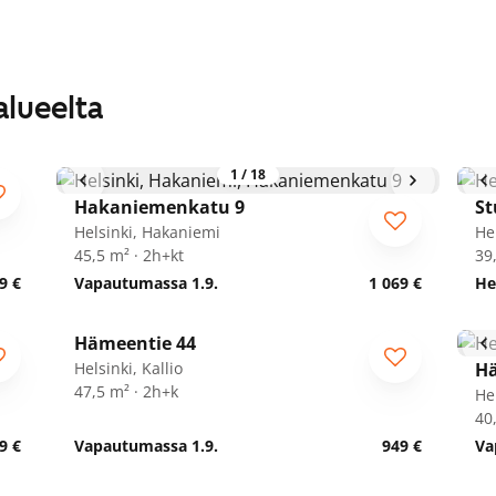
alueelta
1
/
18
Hakaniemenkatu 9
St
Helsinki, Hakaniemi
Hel
45,5 m² · 2h+kt
39
9 €
Vapautumassa 1.9.
1 069 €
He
1
/
21
Hämeentie 44
Helsinki, Kallio
Hä
47,5 m² · 2h+k
Hel
40
9 €
Vapautumassa 1.9.
949 €
Va