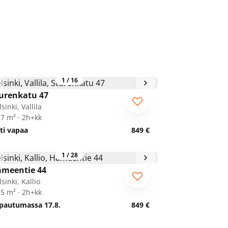
1
/
16
urenkatu 47
sinki, Vallila
,7 m² · 2h+kk
ti vapaa
849 €
1
/
28
meentie 44
sinki, Kallio
,5 m² · 2h+kk
pautumassa 17.8.
849 €