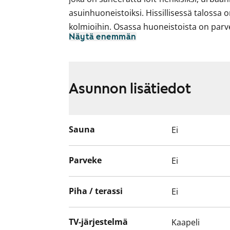
asuinhuoneistoiksi. Hissillisessä talossa 
kolmioihin. Osassa huoneistoista on parvek
Näytä enemmän
sisäpihalle. Ullakkokerroksen asunnoista
Helsingin kattojen ylle, osassa asunnoist
Asuntojen pohjaratkaisut ovat avaria ja va
Asunnon lisätiedot
ja keittiö on yhdistetty keskeiseksi oleske
yhdessäoloon. Asunnoissa on suuri huonek
putket sekä kanavistot. Huoneistojen ma
Sauna
Ei
ja sisustustyyliin: parkettilattiat, valkoiset
tummanharmaa työtaso, kylpyhuoneissa on
Keittiön varusteisiin kuuluu jääkaappipaka
Parveke
Ei
erillisuuni, liesituuletin ja apk-liitäntä.
Piha / terassi
Ei
TV-järjestelmä
Kaapeli