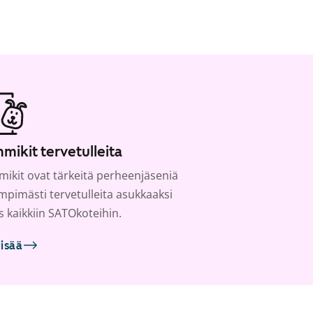
mikit tervetulleita
ikit ovat tärkeitä perheenjäseniä
ämpimästi tervetulleita asukkaaksi
s kaikkiin SATOkoteihin.
lisää