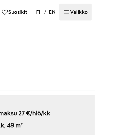
/
Suosikit
FI
EN
Valikko
maksu 27 €/hlö/kk
k, 49 m²