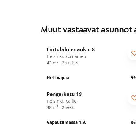
Muut vastaavat asunnot 
1
/
19
Lintulahdenaukio 8
Helsinki, Sörnäinen
42 m² · 2h+kk+s
Heti vapaa
99
1
/
27
Pengerkatu 19
Helsinki, Kallio
48 m² · 2h+kk
Vapautumassa 1.9.
96