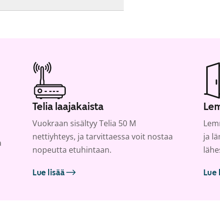
Telia laajakaista
Lem
Vuokraan sisältyy Telia 50 M
Lemm
nettiyhteys, ja tarvittaessa voit nostaa
ja l
a
nopeutta etuhintaan.
lähe
Lue lisää
Lue 