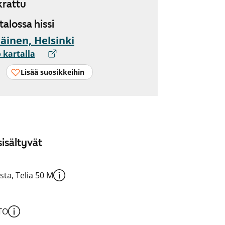
rattu
 talossa hissi
äinen, Helsinki
 kartalla
Lisää suosikkeihin
isältyvät
sta, Telia 50 M
TO