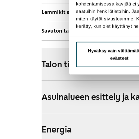
kohdentamisessa kävijää ei y
saatuihin henkilötietoihin. J
Lemmikit sallittu
Kyllä
miten käytät sivustoamme. Kump
kerätty, kun olet käyttänyt he
Savuton talo
Ei
Hyväksy vain välttämä
evästeet
Talon tiedot
Asuinalueen esittely ja k
Energia