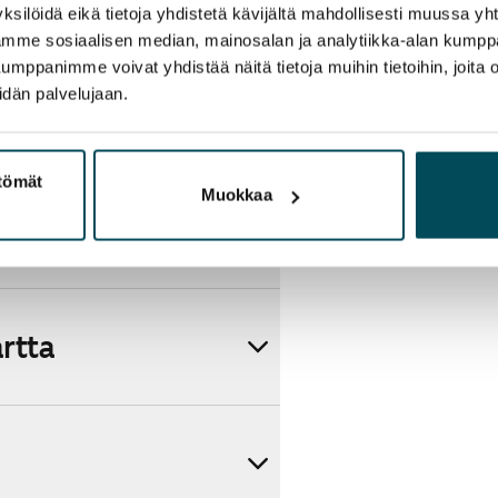
ksilöidä eikä tietoja yhdistetä kävijältä mahdollisesti muussa y
aamme sosiaalisen median, mainosalan ja analytiikka-alan kumppa
panimme voivat yhdistää näitä tietoja muihin tietoihin, joita olet
idän palvelujaan.
ttömät
Muokkaa
artta