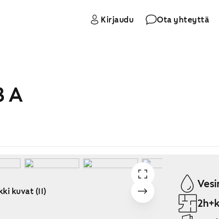
Kirjaudu
Ota yhteyttä
8 A
Vesi
ki kuvat (11)
2h+k