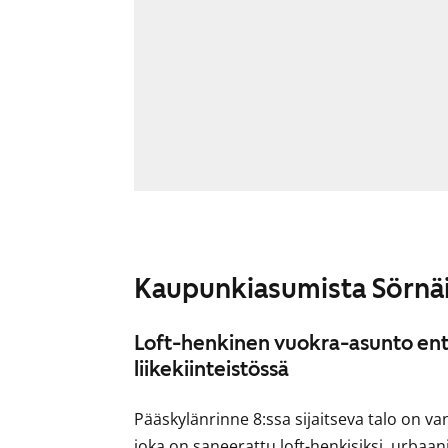
Kaupunkiasumista Sörnäi
Loft-henkinen vuokra-asunto enti
liikekiinteistössä
Pääskylänrinne 8:ssa sijaitseva talo on va
joka on saneerattu loft-henkisiksi, urbaani