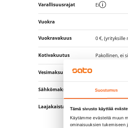
Varallisuusrajat
Ei
Vuokra
Vuokravakuus
0 €, (yrityksill
Kotivakuutus
Pakollinen, ei 
Vesimaksu
27 €/hlö/kk
Sähkömaksu
Vuokralainen s
Suostumus
Laajakaista
Vuokraan sisält
Tämä sivusto käyttää eväste
hankkia lisäno
Käytämme evästeitä muun mu
yhteyttä operaa
ominaisuuksien tukemiseen 