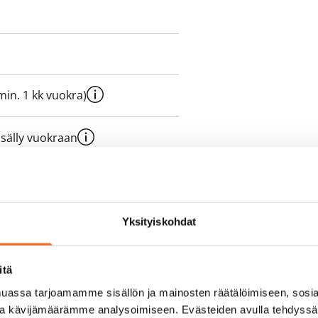
e min. 1 kk vuokra)
sisälly vuokraan
olmii itse sähkösopimuksen.
Yksityiskohdat
yy 50 M laajakaistaliittymä. Voit
itä
peutta etuhintaan ottamalla
assa tarjoamamme sisällön ja mainosten räätälöimiseen, sosia
ttoriin Telia.
ja kävijämäärämme analysoimiseen. Evästeiden avulla tehdyss