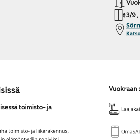
Vuok
3/9 ,
Sörn
Katso
sissä
Vuokraan s
sessä toimisto- ja
Laajakai
nha toimisto- ja liikerakennus,
OmaSA
in elämäntyyliin sopiviksi