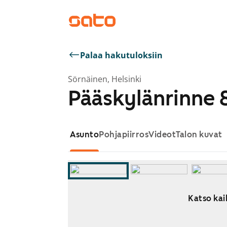
Palaa hakutuloksiin
Sörnäinen, Helsinki
Pääskylänrinne 
Asunto
Pohjapiirros
Videot
Talon kuvat
Katso kaik
Näytetään dia 1 / 11