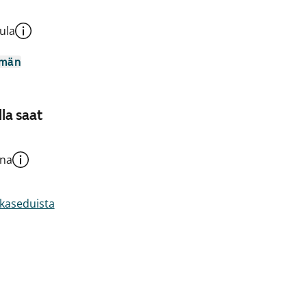
ula
mmän
la saat
una
akaseduista