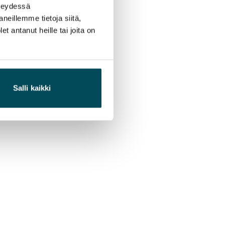
hteydessä
neillemme tietoja siitä,
 antanut heille tai joita on
Salli kaikki