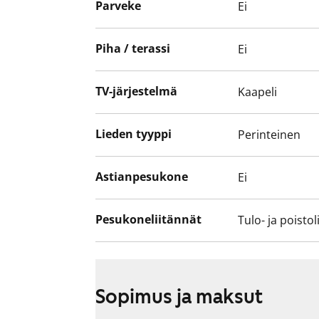
Parveke
Ei
Jokainen asukas tekee kaasusopimuksen i
Piha / terassi
Ei
TV-järjestelmä
Kaapeli
Lieden tyyppi
Perinteinen
Astianpesukone
Ei
Pesukoneliitännät
Tulo- ja poistol
Sopimus ja maksut