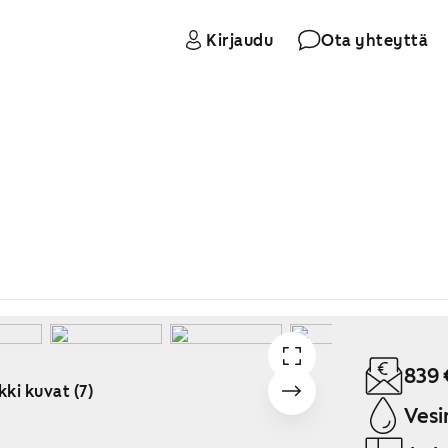
Kirjaudu
Ota yhteyttä
839 
kki kuvat (7)
Vesi