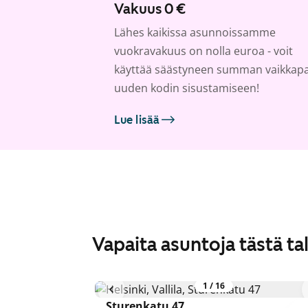
Vakuus 0 €
Lähes kaikissa asunnoissamme
vuokravakuus on nolla euroa - voit
käyttää säästyneen summan vaikkap
uuden kodin sisustamiseen!
Lue lisää
Vapaita asuntoja tästä ta
1
/
16
Sturenkatu 47