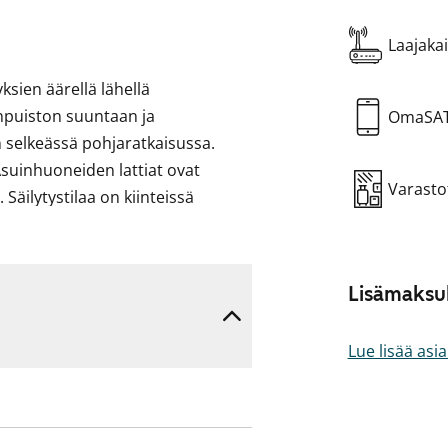
Laajakai
ksien äärellä lähellä
npuiston suuntaan ja
OmaSA
 selkeässä pohjaratkaisussa.
Asuinhuoneiden lattiat ovat
Varasto
 Säilytystilaa on kiinteissä
kaasuliesi ja reilu työskentelytila
Lisämaksul
kkunan ääressä. Kylpyhuone on
nät.
Lue lisää asi
lle! Voisiko tässä olla uusi
kaasu ei sisälly vuokraan.