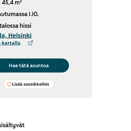
, 45,4 m²
utumassa 1.10.
 talossa hissi
ila, Helsinki
 kartalla
Hae tätä asuntoa
Lisää suosikkeihin
isältyvät