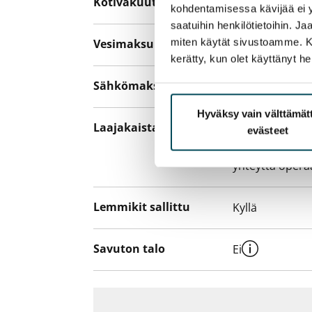
Kotivakuutus
Pakollinen, ei 
kohdentamisessa kävijää ei y
saatuihin henkilötietoihin. J
miten käytät sivustoamme. Kump
Vesimaksu
27 €/hlö/kk
kerätty, kun olet käyttänyt he
Sähkömaksu
Vuokralainen s
Hyväksy vain välttämä
Laajakaista
Vuokraan sisält
evästeet
hankkia lisäno
yhteyttä operaa
Lemmikit sallittu
Kyllä
Savuton talo
Ei