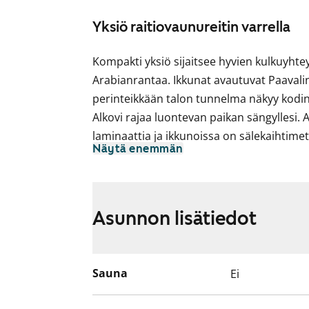
Yksiö raitiovaunureitin varrella
Kompakti yksiö sijaitsee hyvien kulkuyhtey
Arabianrantaa. Ikkunat avautuvat Paavali
perinteikkään talon tunnelma näkyy kodin
Alkovi rajaa luontevan paikan sängyllesi. 
laminaattia ja ikkunoissa on sälekaihtimet.
Näytä enemmän
kaapistoissa.
Erillisessä keittiössä kotikokkia ilahduttaa 
ruoanlaitolle. Ruokapöydälle on paikka i
Asunnon lisätiedot
kaakeloitu ja pyykinpesukoneelle on liitän
Tulehan tutustumaan tarkemmin paikan pää
vuokrakotisi?
Sauna
Ei
Osassa huoneistoista on kaasuliesi, talous