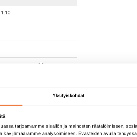
1.10.
e min. 1 kk vuokra)
oimassa oleva, minimi
kk
Yksityiskohdat
pimuksesta tai
itä
a aiemmin
assa tarjoamamme sisällön ja mainosten räätälöimiseen, sosia
ja kävijämäärämme analysoimiseen. Evästeiden avulla tehdyss