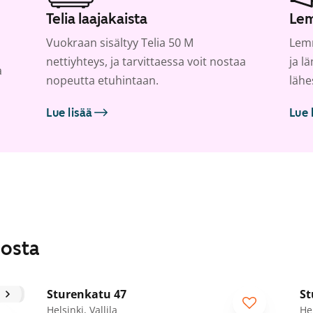
Telia laajakaista
Lem
Vuokraan sisältyy Telia 50 M
Lemm
nettiyhteys, ja tarvittaessa voit nostaa
ja l
a
nopeutta etuhintaan.
lähe
Lue lisää
Lue 
losta
1
/
15
Sturenkatu 47
St
Helsinki, Vallila
Hel