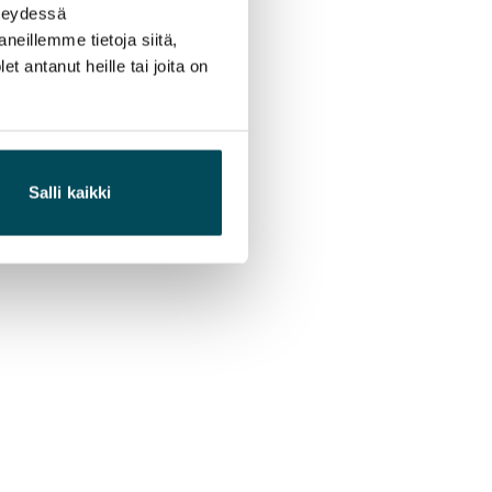
hteydessä
neillemme tietoja siitä,
 antanut heille tai joita on
Salli kaikki