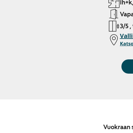
1h+k
Vapa
3/5 ,
Vall
Katso
Vuokraan s