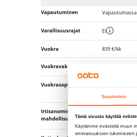
Vapautuminen
Vapautumassa 
Varallisuusrajat
Ei
Vuokra
839 €/kk
Vuokravakuus
0 €, (yrityksill
Vuokrasopimus
Toistaiseksi v
asumisaika 12 
Suostumus
Irtisanomis­
12 kk vuokraso
Tämä sivusto käyttää eväste
mahdollisuus
sopimussakoll
Käytämme evästeitä muun mu
ominaisuuksien tukemiseen 