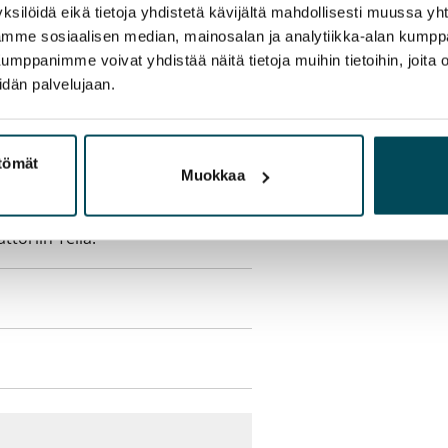
sisälly vuokraan
ksilöidä eikä tietoja yhdistetä kävijältä mahdollisesti muussa y
aamme sosiaalisen median, mainosalan ja analytiikka-alan kumppa
panimme voivat yhdistää näitä tietoja muihin tietoihin, joita olet
idän palvelujaan.
olmii itse sähkösopimuksen.
ttömät
Muokkaa
yy 50 M laajakaistaliittymä. Voit
peutta etuhintaan ottamalla
ttoriin Telia.