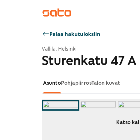
Palaa hakutuloksiin
Vallila, Helsinki
Sturenkatu 47 A
Asunto
Pohjapiirros
Talon kuvat
Katso kai
Näytetään dia 1 / 7