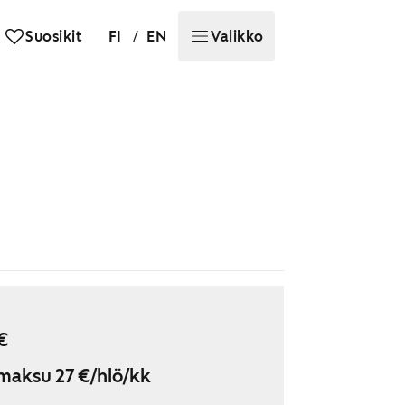
/
Suosikit
FI
EN
Valikko
€
maksu 27 €/hlö/kk