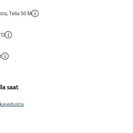
sta, Telia 50 M
TO
t
la saat
akaseduista