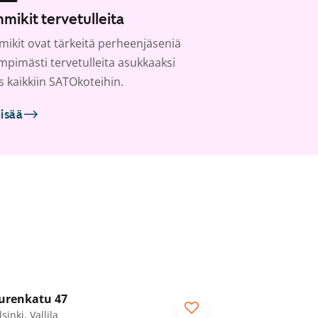
mikit tervetulleita
ikit ovat tärkeitä perheenjäseniä
ämpimästi tervetulleita asukkaaksi
s kaikkiin SATOkoteihin.
lisää
1
/
6
urenkatu 47
sinki, Vallila