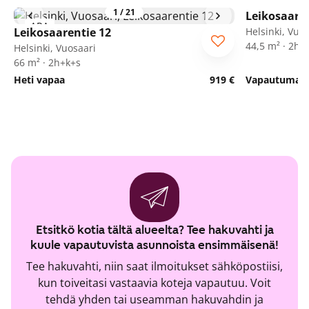
1
/
21
Leikosaaren
ARA
Leikosaarentie 12
Helsinki, Vuo
44,5 m² · 2h+
Helsinki, Vuosaari
66 m² · 2h+k+s
Heti vapaa
919 €
Vapautumassa
Etsitkö kotia tältä alueelta? Tee hakuvahti ja
kuule vapautuvista asunnoista ensimmäisenä!
Tee hakuvahti, niin saat ilmoitukset sähköpostiisi,
kun toiveitasi vastaavia koteja vapautuu. Voit
tehdä yhden tai useamman hakuvahdin ja