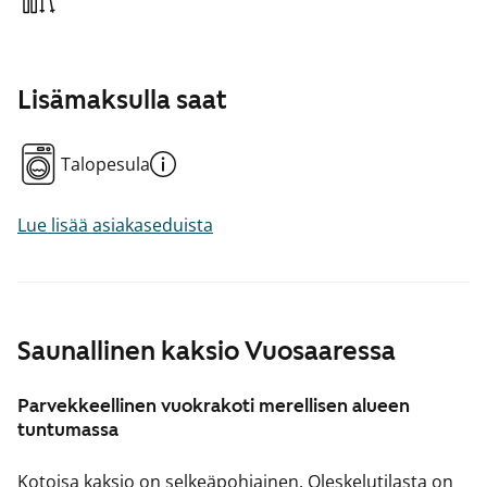
Lisämaksulla saat
Talopesula
Lue lisää asiakaseduista
Saunallinen kaksio Vuosaaressa
Parvekkeellinen vuokrakoti merellisen alueen
tuntumassa
Kotoisa kaksio on selkeäpohjainen. Oleskelutilasta on