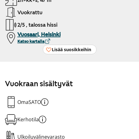
2h+kk+s, 47 m²
Vuokrattu
2/5 , talossa hissi
Vuosaari, Helsinki
Katso kartalla
Lisää suosikkeihin
Vuokraan sisältyvät
OmaSATO
Kerhotila
Ulkoiluvälinevarasto