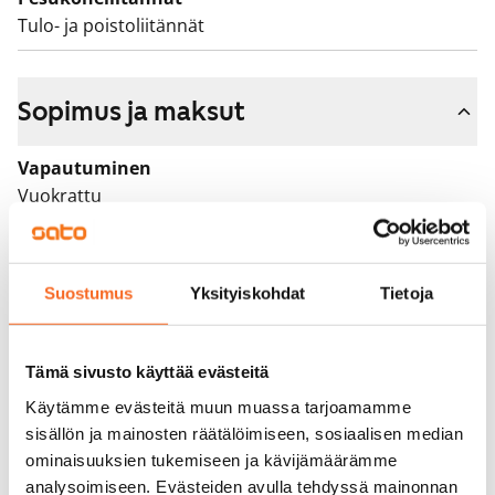
Tulo- ja poistoliitännät
Sopimus ja maksut
Vapautuminen
Vuokrattu
Varallisuusrajat
Ei
Suostumus
Yksityiskohdat
Tietoja
Vuokra
Vuokravakuus
Tämä sivusto käyttää evästeitä
0 €, (yrityksille min. 1 kk vuokra)
Käytämme evästeitä muun muassa tarjoamamme
sisällön ja mainosten räätälöimiseen, sosiaalisen median
Kotivakuutus
ominaisuuksien tukemiseen ja kävijämäärämme
Pakollinen, ei sisälly vuokraan
analysoimiseen. Evästeiden avulla tehdyssä mainonnan