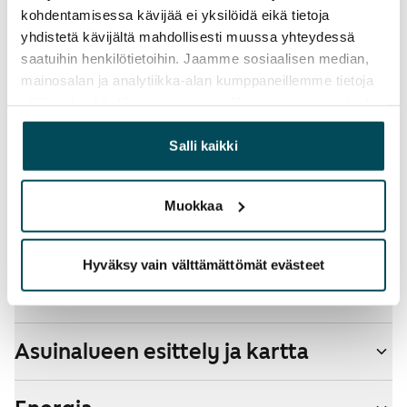
Vesimaksu
kohdentamisessa kävijää ei yksilöidä eikä tietoja
27 €/hlö/kk
yhdistetä kävijältä mahdollisesti muussa yhteydessä
saatuihin henkilötietoihin. Jaamme sosiaalisen median,
Sähkömaksu
mainosalan ja analytiikka-alan kumppaneillemme tietoja
Vuokralainen solmii itse sähkösopimuksen.
siitä, miten käytät sivustoamme. Kumppanimme voivat
yhdistää näitä tietoja muihin tietoihin, joita olet antanut
Lemmikit sallittu
heille tai joita on kerätty, kun olet käyttänyt heidän
Salli kaikki
Kyllä
palvelujaan.
Savuton talo
Muokkaa
Ei
Hyväksy vain välttämättömät evästeet
Talon tiedot
Asuinalueen esittely ja kartta