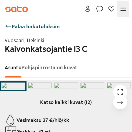
Val
Palaa hakutuloksiin
Vuosaari, Helsinki
Kaivonkatsojantie 13 C
Asunto
Pohjapiirros
Talon kuvat
Katso kaikki kuvat (12)
Näytetään dia 1 / 12
Vesimaksu 27 €/hlö/kk