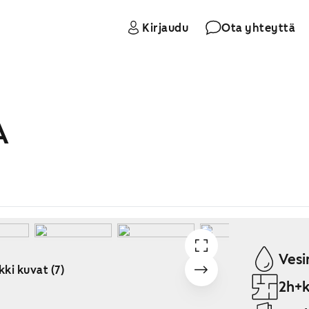
Kirjaudu
Ota yhteyttä
A
Vesi
kki kuvat (7)
2h+k