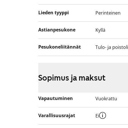
Lieden tyyppi
Perinteinen
Astianpesukone
Kyllä
Pesukoneliitännät
Tulo- ja poistol
Sopimus ja maksut
Vapautuminen
Vuokrattu
Varallisuusrajat
Ei