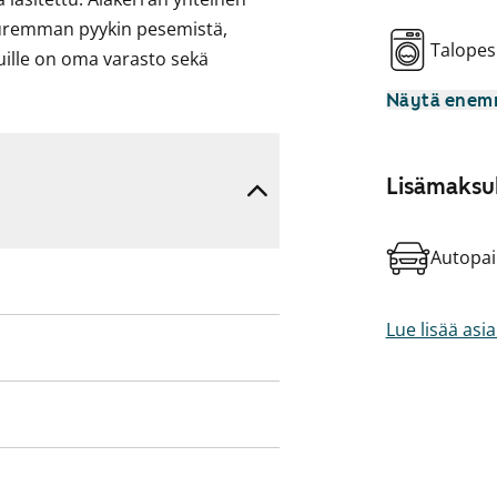
uremman pyykin pesemistä,
Talopes
nuille on oma varasto sekä
 Kylpyhuoneet kokonaisuudessaan
Näytä ene
nnät astianpesukoneelle sekä
akastinyhdistelmät. Ylimmän
huoneiston levyinen
Lisämaksul
Autopai
Lue lisää asi