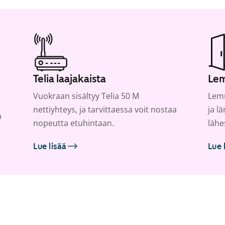
Telia laajakaista
Lem
Vuokraan sisältyy Telia 50 M
Lemm
nettiyhteys, ja tarvittaessa voit nostaa
ja l
a
nopeutta etuhintaan.
lähe
Lue lisää
Lue 