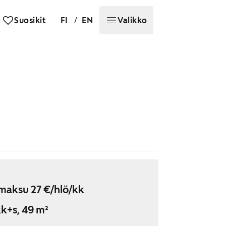
/
Suosikit
FI
EN
Valikko
maksu 27 €/hlö/kk
k+s, 49 m²