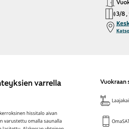
Vuok
3/8 ,
Kesk
Katso
teyksien varrella
Vuokraan s
Laajakai
erroksinen hissitalo aivan
n varustettu omalla saunalla
OmaSA
 lasitettu. Alakerran yhteinen