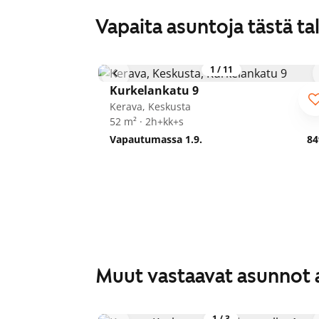
Vapaita asuntoja tästä ta
1
/
11
Kurkelankatu 9
Kerava, Keskusta
52 m² · 2h+kk+s
Vapautumassa 1.9.
84
Muut vastaavat asunnot 
1
/
3