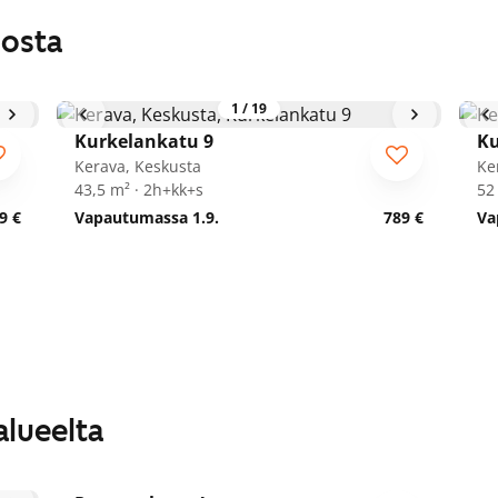
losta
1
/
19
Kurkelankatu 9
Ku
Kerava, Keskusta
Ke
43,5 m² · 2h+kk+s
52
9 €
Vapautumassa 1.9.
789 €
Va
alueelta
1
/
15