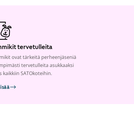
mikit tervetulleita
ikit ovat tärkeitä perheenjäseniä
ämpimästi tervetulleita asukkaaksi
s kaikkiin SATOkoteihin.
lisää