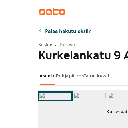
Palaa hakutuloksiin
Keskusta, Kerava
Kurkelankatu 9 
Asunto
Pohjapiirros
Talon kuvat
Katso kai
Näytetään dia 1 / 7