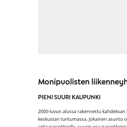
Monipuolisten liikenneyh
PIENI SUURI KAUPUNKI
2000-luvun alussa rakennettu kahdeksan k
keskustan tuntumassa. Jokainen asunto o
sekä parvekkeella, suurin osa parvekkeista