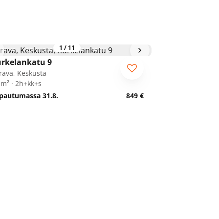
1
/
11
rkelankatu 9
rava, Keskusta
 m² · 2h+kk+s
pautumassa 31.8.
849 €