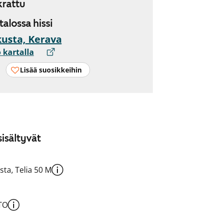
rattu
 talossa hissi
usta, Kerava
 kartalla
Lisää suosikkeihin
isältyvät
sta, Telia 50 M
TO