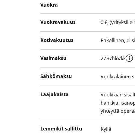
Vuokra
Vuokravakuus
0 €, (yrityksill
Kotivakuutus
Pakollinen, ei 
Vesimaksu
27 €/hlö/kk
Sähkömaksu
Vuokralainen s
Laajakaista
Vuokraan sisält
hankkia lisäno
yhteyttä operaa
Lemmikit sallittu
Kyllä