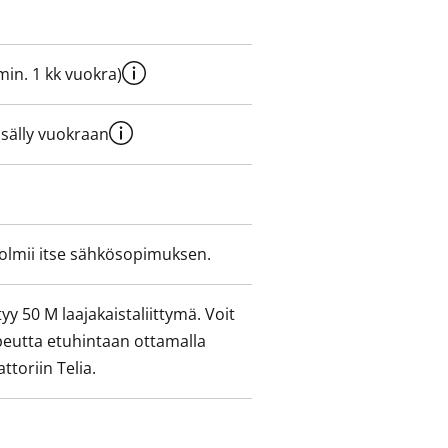
e min. 1 kk vuokra)
sisälly vuokraan
olmii itse sähkösopimuksen.
yy 50 M laajakaistaliittymä. Voit
peutta etuhintaan ottamalla
ttoriin Telia.