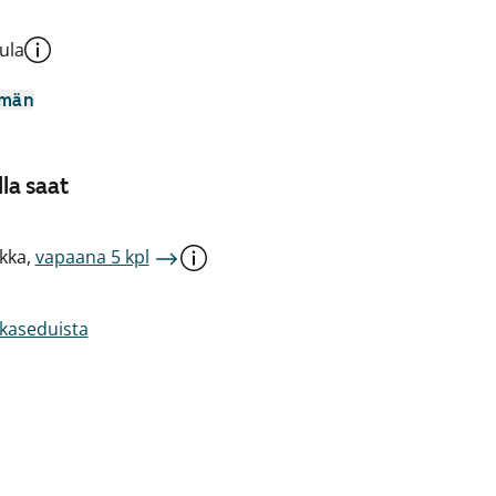
ula
mmän
la saat
kka,
vapaana 5 kpl
akaseduista