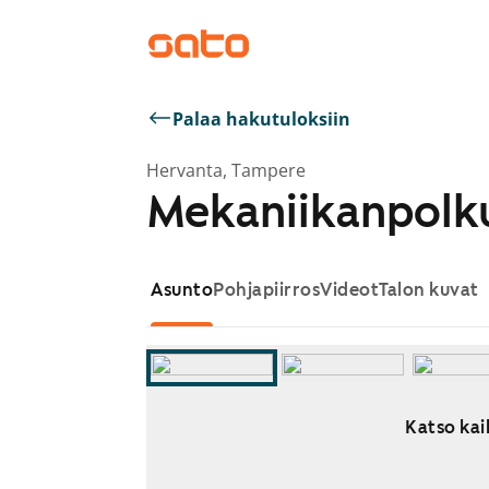
Palaa hakutuloksiin
Hervanta, Tampere
Mekaniikanpolku
Asunto
Pohjapiirros
Videot
Talon kuvat
Katso kai
Näytetään dia 1 / 9