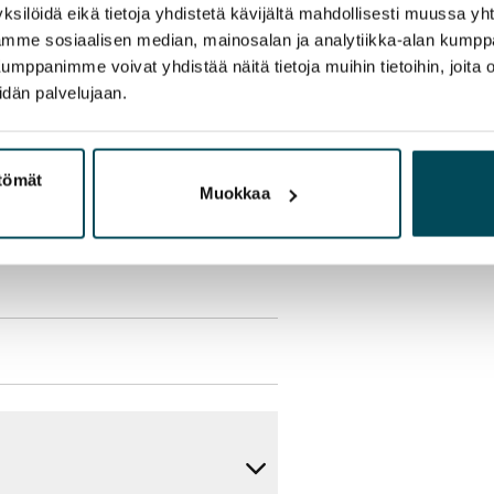
ksilöidä eikä tietoja yhdistetä kävijältä mahdollisesti muussa y
aamme sosiaalisen median, mainosalan ja analytiikka-alan kumppa
panimme voivat yhdistää näitä tietoja muihin tietoihin, joita olet
olmii itse sähkösopimuksen.
idän palvelujaan.
yy 50 M laajakaistaliittymä. Voit
ttömät
peutta etuhintaan ottamalla
Muokkaa
ttoriin Telia.