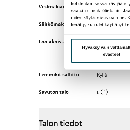
kohdentamisessa kävijää ei y
Vesimaksu
27 €/hlö/kk
saatuihin henkilötietoihin. J
miten käytät sivustoamme. Kump
Sähkömaksu
Vuokralainen s
kerätty, kun olet käyttänyt he
Laajakaista
Vuokraan sisält
Hyväksy vain välttämä
hankkia lisäno
evästeet
yhteyttä operaa
Lemmikit sallittu
Kyllä
Savuton talo
Ei
Talon tiedot