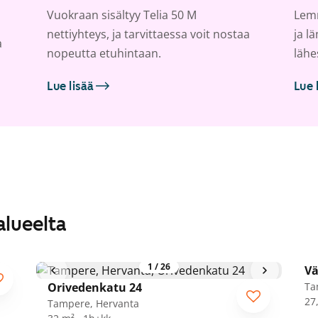
Vuokraan sisältyy Telia 50 M
Lemm
nettiyhteys, ja tarvittaessa voit nostaa
ja l
a
nopeutta etuhintaan.
lähe
Lue lisää
Lue 
alueelta
1
/
26
Vä
A
Orivedenkatu 24
Ta
27
Tampere, Hervanta