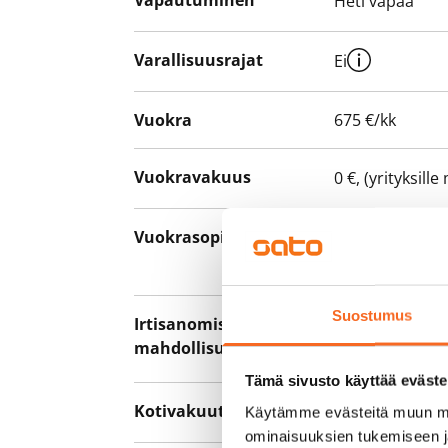
Vapautuminen
Heti vapaa
Varallisuusrajat
Ei
Vuokra
675 €/kk
Vuokravakuus
0 €, (yrityksill
Vuokrasopimus
Toistaiseksi v
asumisaika 12 
Suostumus
Irtisanomis­
12 kk vuokraso
mahdollisuus
sopimussakoll
Tämä sivusto käyttää eväste
Kotivakuutus
Pakollinen, ei 
Käytämme evästeitä muun mu
ominaisuuksien tukemiseen 