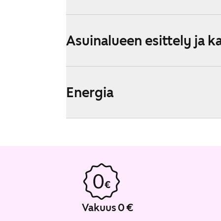
Asuinalueen esittely ja k
Energia
Vakuus 0 €