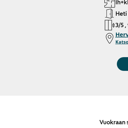
1h+k
Heti
3/5 ,
Her
Katso
Vuokraan s