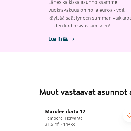
Lähes kaikissa asunnoissamme
vuokravakuus on nolla euroa - voit
käyttää säästyneen summan vaikkap
uuden kodin sisustamiseen!
Lue lisää
Muut vastaavat asunnot 
1
/
22
Muroleenkatu 12
Tampere, Hervanta
31,5 m² · 1h+kk