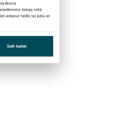
hteydessä
neillemme tietoja siitä,
 antanut heille tai joita on
Salli kaikki