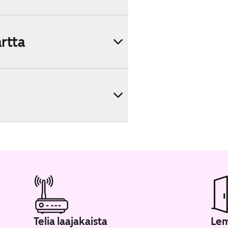
artta
Telia laajakaista
Lem