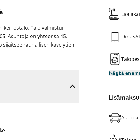
sä
Laajakai
n kerrostalo. Talo valmistui
05. Asuntoja on yhteensä 45.
OmaSA
 sijaitsee rauhallisen kävelytien
Talopes
Näytä ene
Lisämaksul
Autopai
eke