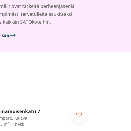
ikit ovat tärkeitä perheenjäseniä
ämpimästi tervetulleita asukkaaksi
s kaikkiin SATOkoteihin.
lisää
1
/
12
inämöisenkatu 7
RA
mpere, Kaleva
,5 m² · 1h+kk