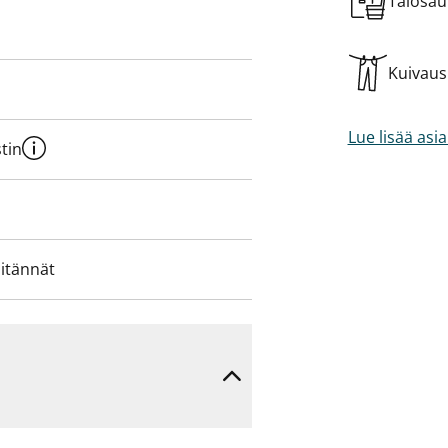
Talosa
Kuivau
Lue lisää asi
tin
iitännät