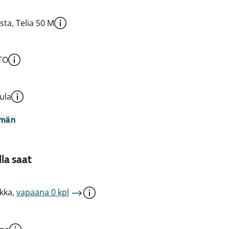
sta, Telia 50 M
TO
ula
mmän
la saat
kka,
vapaana 0 kpl