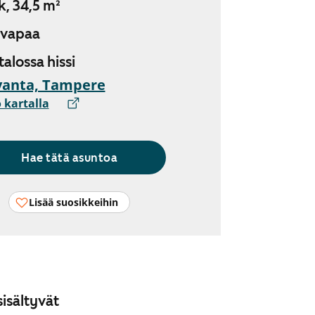
k, 34,5 m²
 vapaa
 talossa hissi
vanta, Tampere
 kartalla
Hae tätä asuntoa
Lisää suosikkeihin
isältyvät