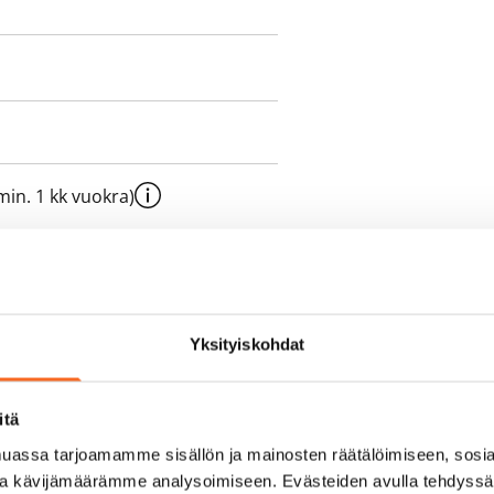
e min. 1 kk vuokra)
oimassa oleva, minimi
kk
Yksityiskohdat
pimuksesta tai
a aiemmin
itä
sisälly vuokraan
assa tarjoamamme sisällön ja mainosten räätälöimiseen, sosia
ja kävijämäärämme analysoimiseen. Evästeiden avulla tehdyss