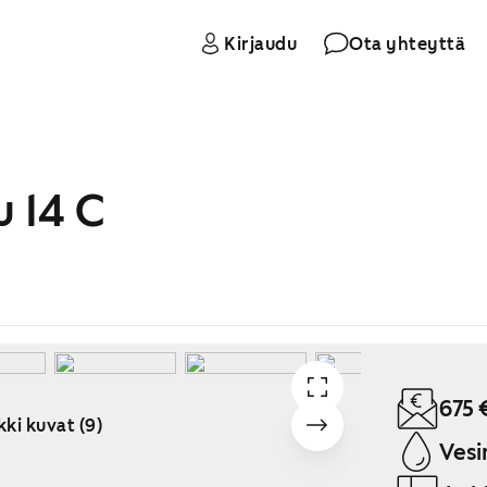
Kirjaudu
Ota yhteyttä
 14 C
675 
kki kuvat (9)
Vesi