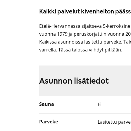
Kaikki palvelut kivenheiton pääs
Etelä-Hervannassa sijaitseva 5-kerroksine
vuonna 1979 ja peruskorjattiin vuonna 20
Kaikissa asunnoissa lasitettu parveke. Talo
varrella. Tässä talossa viihdyt pitkään.
Asunnon lisätiedot
Sauna
Ei
Parveke
Lasitettu parv