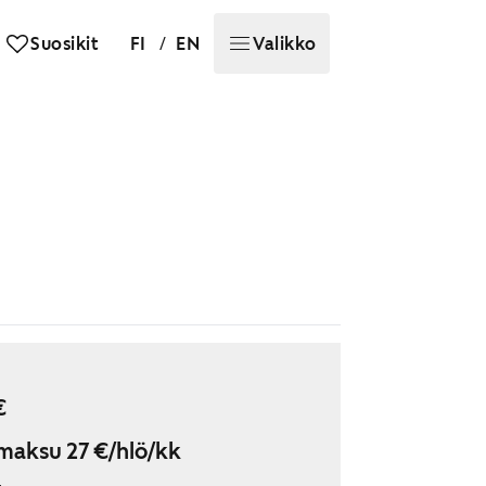
/
Suosikit
FI
EN
Valikko
€
maksu 27 €/hlö/kk