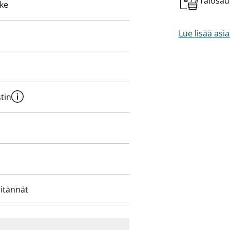
Talosa
eke
Lue lisää asi
tin
iitännät