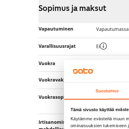
Sopimus ja maksut
Vapautuminen
Vapautumassa 
Varallisuusrajat
Ei
Vuokra
780 €/kk
Vuokravakuus
0 €, (yrityksill
Suostumus
Vuokrasopimus
Toistaiseksi v
asumisaika 12 
Tämä sivusto käyttää eväste
Käytämme evästeitä muun mu
Irtisanomis­
12 kk vuokraso
ominaisuuksien tukemiseen 