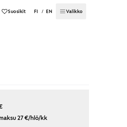
/
Suosikit
FI
EN
Valikko
€
maksu 27 €/hlö/kk