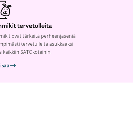
mikit tervetulleita
ikit ovat tärkeitä perheenjäseniä
ämpimästi tervetulleita asukkaaksi
s kaikkiin SATOkoteihin.
lisää