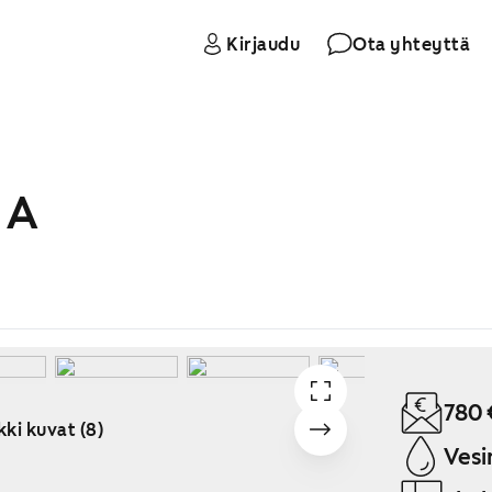
Kirjaudu
Ota yhteyttä
 A
780 
kki kuvat (8)
Vesi