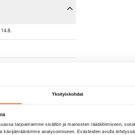
14.8.
e min. 1 kk vuokra)
Yksityiskohdat
oimassa oleva, minimi
kk
itä
assa tarjoamamme sisällön ja mainosten räätälöimiseen, sosia
pimuksesta tai
ja kävijämäärämme analysoimiseen. Evästeiden avulla tehdyss