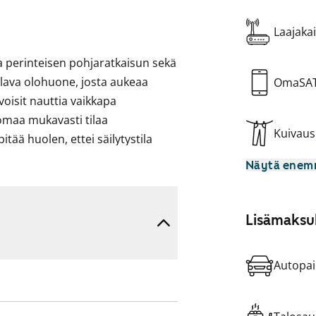
Laajakai
a perinteisen pohjaratkaisun sekä
tilava olohuone, josta aukeaa
OmaSA
voisit nauttia vaikkapa
 omaa mukavasti tilaa
Kuivau
tää huolen, ettei säilytystila
Näytä ene
astin, lattiauuni ja perinteinen
kodinkoneet ovat valkoisia.
Lisämaksul
ästä. Laatoitetussa
ännät pyykinpesukoneelle.
Autopai
ttökiellossa ja parvekkeille on
alta maksetaan vuokrahyvitystä.