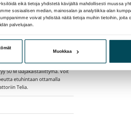
a aiemmin
ksilöidä eikä tietoja yhdistetä kävijältä mahdollisesti muussa y
aamme sosiaalisen median, mainosalan ja analytiikka-alan kumppa
panimme voivat yhdistää näitä tietoja muihin tietoihin, joita olet
sisälly vuokraan
idän palvelujaan.
ttömät
Muokkaa
olmii itse sähkösopimuksen.
yy 50 M laajakaistaliittymä. Voit
peutta etuhintaan ottamalla
ttoriin Telia.