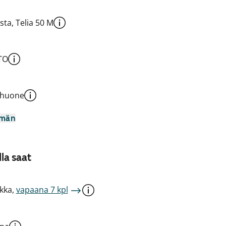
sta, Telia 50 M
TO
shuone
mmän
la saat
kka,
vapaana 7 kpl