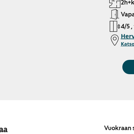
2h+k
Vapa
4/5 ,
Her
Katso
aa
Vuokraan s