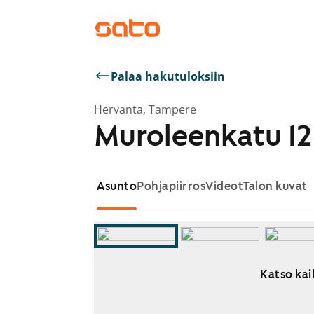
Palaa hakutuloksiin
Hervanta, Tampere
Muroleenkatu 12
Asunto
Pohjapiirros
Videot
Talon kuvat
Katso kai
Näytetään dia 1 / 8