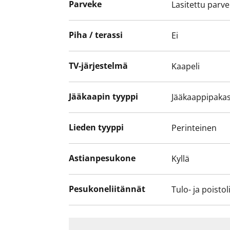
Parveke
Lasitettu parv
Piha / terassi
Ei
TV-järjestelmä
Kaapeli
Jääkaapin tyyppi
Jääkaappipakas
Lieden tyyppi
Perinteinen
Astianpesukone
Kyllä
Pesukoneliitännät
Tulo- ja poistol