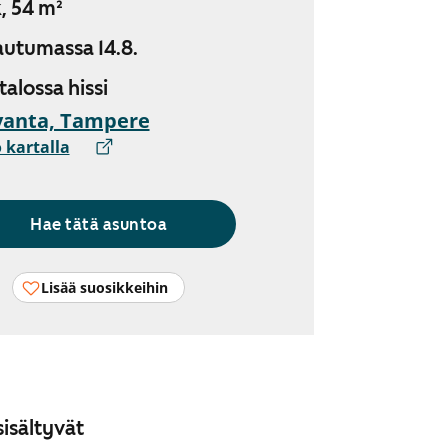
, 54 m²
utumassa 14.8.
 talossa hissi
vanta, Tampere
 kartalla
Hae tätä asuntoa
Lisää suosikkeihin
isältyvät