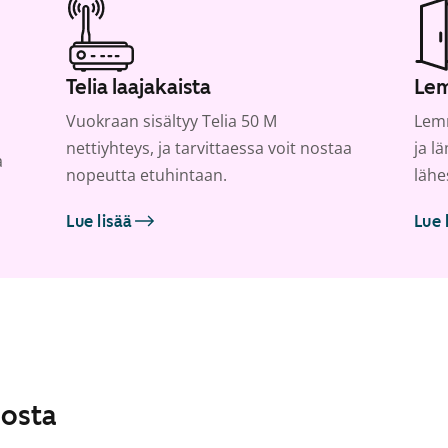
Telia laajakaista
Lem
Vuokraan sisältyy Telia 50 M
Lemm
nettiyhteys, ja tarvittaessa voit nostaa
ja l
a
nopeutta etuhintaan.
lähe
Lue lisää
Lue 
losta