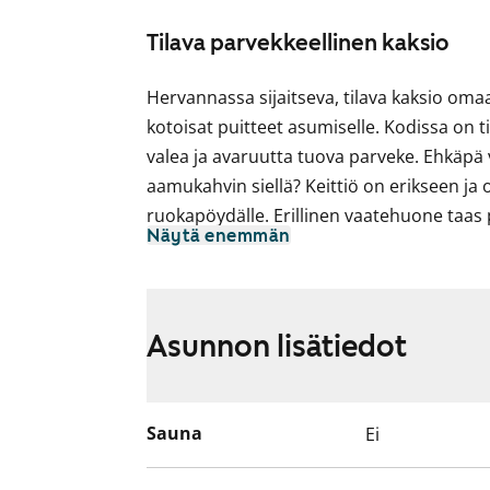
Tilava parvekkeellinen kaksio
Hervannassa sijaitseva, tilava kaksio oma
kotoisat puitteet asumiselle. Kodissa on 
valea ja avaruutta tuova parveke. Ehkäpä 
aamukahvin siellä? Keittiö on erikseen ja
ruokapöydälle. Erillinen vaatehuone taas pi
Näytä enemmän
lopu ihan heti kesken.
Keittiön varustukseen kuuluu jääkaappipak
liesi sekä liesikupu. Keittiön kaapistot ja 
Asunnon lisätiedot
Työtasot ovat valkoista laminaattia ja ter
kylpyhuoneessa taas on tilavaraus ja liit
Asuntojen parvekkeet ovat toistaiseksi käy
Sauna
Ei
suunnitteilla korjauksia. Käyttökiellon aj