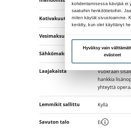
mahdollisuus
sopimussakoll
kohdentamisessa kävijää ei y
saatuihin henkilötietoihin. J
miten käytät sivustoamme. Kump
Kotivakuutus
Pakollinen, ei 
kerätty, kun olet käyttänyt he
Vesimaksu
27 €/hlö/kk
Hyväksy vain välttämä
Sähkömaksu
Vuokralainen s
evästeet
Laajakaista
Vuokraan sisält
hankkia lisäno
yhteyttä operaa
Lemmikit sallittu
Kyllä
Savuton talo
Ei