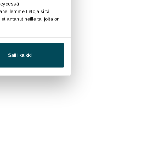
hteydessä
neillemme tietoja siitä,
 antanut heille tai joita on
Salli kaikki