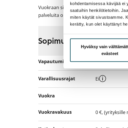
kohdentamisessa kävijää ei y
Vuokraan sisältyy Telian 50 megan laajaka
saatuihin henkilötietoihin. J
palveluita on tilattavissa alennettuun hin
miten käytät sivustoamme. Kump
kerätty, kun olet käyttänyt he
Sopimus ja maksut
Hyväksy vain välttämä
evästeet
Vapautuminen
Vuokrattu
Varallisuusrajat
Ei
Vuokra
Vuokravakuus
0 €, (yrityksill