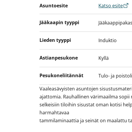
Asuntoesite
Katso esite
Jääkaapin tyyppi
Jääkaappipakas
Lieden tyyppi
Induktio
Astianpesukone
Kyllä
Pesukoneliitännät
Tulo- ja poistol
Vaaleasävyisten asuntojen sisustusmateriaa
ajattomia. Rauhallinen värimaailma sopii
selkeisiin tiloihin sisustat oman kotisi help
harmahtavaa

tammilaminaattia ja seinät on maalattu tait