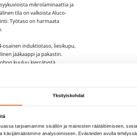
syykuvioista mikrolaminaattia ja 
älinen tila on valkoista Aluco-
ointi. Työtaso on harmaata 
.

-osainen induktiotaso, liesikupu, 
inen jääkaappi ja pakastin. 
johon kuuluu kierrätystä 
le suunniteltua Kide-mallistoa. 
sa ja niille on myönnetty sekä 
i. 

Yksityiskohdat
aata laattaa, erillisissä wc-
itä
alaatat ovat harmaita. 
assa tarjoamamme sisällön ja mainosten räätälöimiseen, sosia
ikka ja liitännät valmiina.

ja kävijämäärämme analysoimiseen. Evästeiden avulla tehdyss