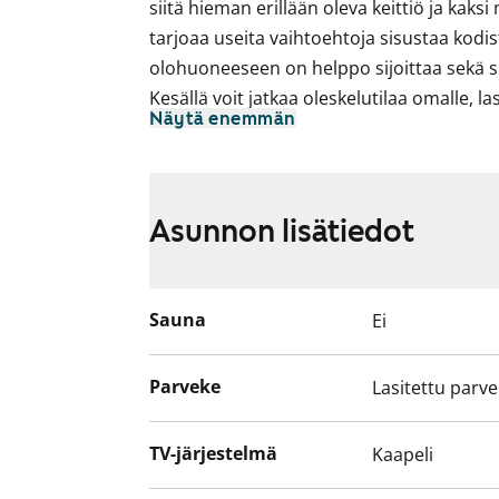
siitä hieman erillään oleva keittiö ja kak
tarjoaa useita vaihtoehtoja sisustaa kod
olohuoneeseen on helppo sijoittaa sekä 
Kesällä voit jatkaa oleskelutilaa omalle, l
Näytä enemmän
on runsaasti sekä eteisessä että molem
Tehopohjaisessa kylpyhuoneessa on paikka
Kodin vaaleasävyiset materiaalit toimivat
tahansa sisustustyylille. Olisiko tämä sin
Asunnon lisätiedot
Sauna
Ei
Parveke
Lasitettu parv
TV-järjestelmä
Kaapeli