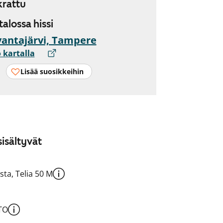
rattu
 talossa hissi
antajärvi, Tampere
 kartalla
Lisää suosikkeihin
isältyvät
sta, Telia 50 M
TO