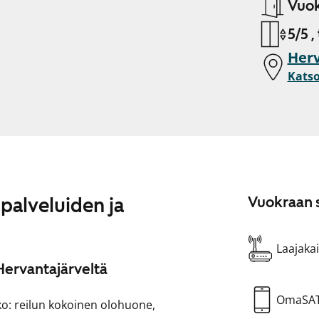
Vuok
5/5 ,
Herv
Katso
palveluiden ja
Vuokraan s
Laajakai
Hervantajärveltä
OmaSA
ko: reilun kokoinen olohuone,