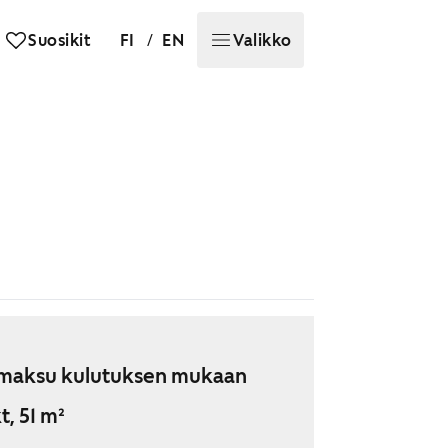
/
Suosikit
FI
EN
Valikko
maksu kulutuksen mukaan
t, 51 m²