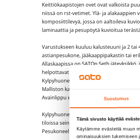
Keittiökaapistojen ovet ovat valkoista puu
niissä on rst-vetimet. Ylä- ja alakaappien v
komposiittilevyä, jossa on aaltoileva kuvi
laminaattia ja pesupöytä kuvioitua terästä
Varustukseen kuuluu kalusteuuni ja 2 tai 4
astianpesukone, jääkaappipakastin tai erill
Allaskaapissa on SATOn Seth jäteyksikkö, 
helpottavat värilliset jätesangot.

Kylpyhuoneen ja wc:n kalusteet ovat SATOl
Malliston kalusteet on valmistettu Suomes
Avainlippu että Design from Finland -merkk
Suostumus
Kylpyhuoneen seinät ovat valkoista ja harm
Tämä sivusto käyttää eväste
tiloissa seinät ovat valkoista laattaa. Latti
Käytämme evästeitä muun mu
Pesukoneelle ja kuivausrummulle on oma pa
ominaisuuksien tukemiseen 