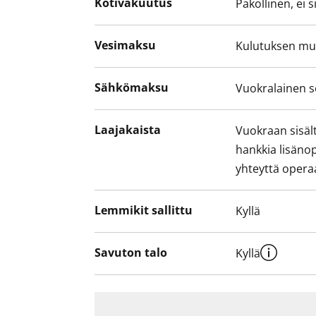
Kotivakuutus
Pakollinen, ei 
Vesimaksu
Kulutuksen m
Sähkömaksu
Vuokralainen s
Laajakaista
Vuokraan sisält
hankkia lisäno
yhteyttä operaa
Lemmikit sallittu
Kyllä
Savuton talo
Kyllä