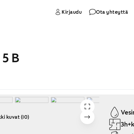
Kirjaudu
Ota yhteyttä
 5 B
Vesi
ki kuvat (10)
3h+k