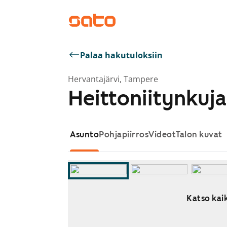
Palaa hakutuloksiin
Hervantajärvi, Tampere
Heittoniitynkuja
Asunto
Pohjapiirros
Videot
Talon kuvat
Katso kaik
Näytetään dia 1 / 10