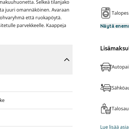
si makuuhuonetta. Selkeä tilanjako
ista juuri omannäköinen. Avaraan
Talopes
sohvaryhmä että ruokapöytä.
asitetulle parvekkeelle. Kaappeja
Näytä ene
missa makuuhuoneissa.
 ja liitännät pesukoneelle.
Lisämaksul
 neutraalina pohjana mille
un uusi vuokrakotisi?
Autopai
Sähköau
eke
Talosa
Lue lisää asi