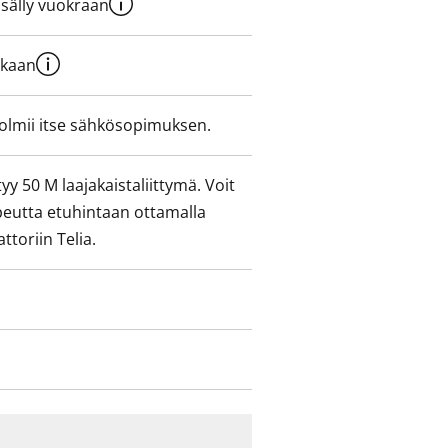
sisälly vuokraan
ukaan
olmii itse sähkösopimuksen.
yy 50 M laajakaistaliittymä. Voit
peutta etuhintaan ottamalla
ttoriin Telia.