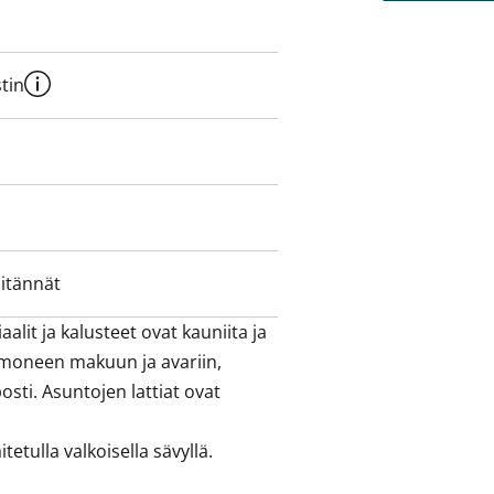
tin
iitännät
lit ja kalusteet ovat kauniita ja 
 moneen makuun ja avariin, 
osti. Asuntojen lattiat ovat 
etulla valkoisella sävyllä.
