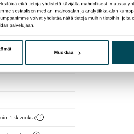
ksilöidä eikä tietoja yhdistetä kävijältä mahdollisesti muussa y
istayhteys. Lisänopeuksia ja -
aamme sosiaalisen median, mainosalan ja analytiikka-alan kumppa
taan suoraan Telialta.
panimme voivat yhdistää näitä tietoja muihin tietoihin, joita olet
idän palvelujaan.
ttömät
Muokkaa
e min. 1 kk vuokra)