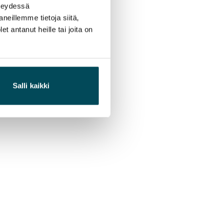
hteydessä
neillemme tietoja siitä,
 antanut heille tai joita on
Salli kaikki