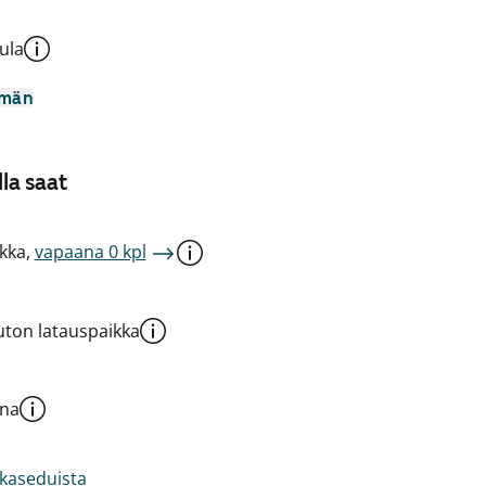
ula
mmän
la saat
kka,
vapaana 0 kpl
ton latauspaikka
una
akaseduista