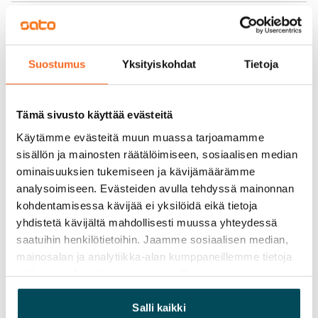
Vuokra
Vuokravakuus
0 €
Suostumus
Yksityiskohdat
Tietoja
Kotivakuutus
Pakollinen, ei sisälly vuokraan
Tämä sivusto käyttää evästeitä
Käytämme evästeitä muun muassa tarjoamamme
Vesimaksu
sisällön ja mainosten räätälöimiseen, sosiaalisen median
27 €/hlö/kk
ominaisuuksien tukemiseen ja kävijämäärämme
analysoimiseen. Evästeiden avulla tehdyssä mainonnan
Sähkömaksu
kohdentamisessa kävijää ei yksilöidä eikä tietoja
Vuokralainen solmii itse sähkösopimuksen.
yhdistetä kävijältä mahdollisesti muussa yhteydessä
Laajakaista
saatuihin henkilötietoihin. Jaamme sosiaalisen median,
Vuokraan sisältyy 50 M laajakaistaliittymä. Voit hankkia
mainosalan ja analytiikka-alan kumppaneillemme tietoja
siitä, miten käytät sivustoamme. Kumppanimme voivat
lisänopeutta etuhintaan ottamalla yhteyttä
yhdistää näitä tietoja muihin tietoihin, joita olet antanut
operaattoriin Telia.
heille tai joita on kerätty, kun olet käyttänyt heidän
Salli kaikki