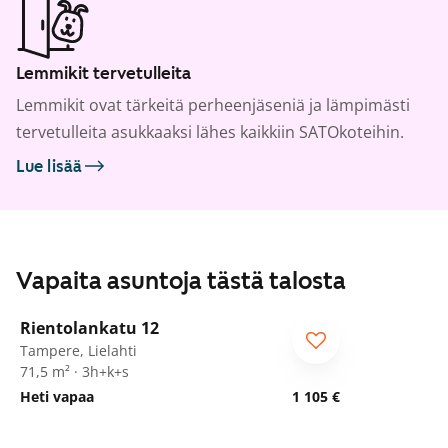
Lemmikit tervetulleita
Lemmikit ovat tärkeitä perheenjäseniä ja lämpimästi
tervetulleita asukkaaksi lähes kaikkiin SATOkoteihin.
Lue lisää
Vapaita asuntoja tästä talosta
1
/
21
Rientolankatu 12
ARA
Tampere, Lielahti
71,5 m² · 3h+k+s
Heti vapaa
1 105 €