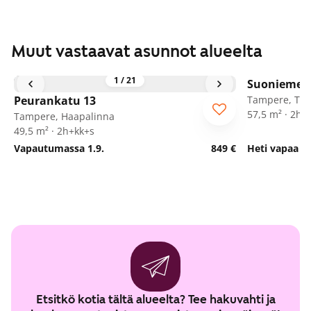
Muut vastaavat asunnot alueelta
1
/
21
Suoniemen
Peurankatu 13
Tampere, Toh
57,5 m² · 2h+
Tampere, Haapalinna
49,5 m² · 2h+kk+s
Vapautumassa 1.9.
849 €
Heti vapaa
Etsitkö kotia tältä alueelta? Tee hakuvahti ja