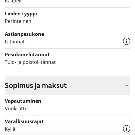
Kaapeli
Lieden tyyppi
Perinteinen
Astianpesukone
Liitännät
Pesukoneliitännät
Tulo- ja poistoliitännät
Sopimus ja maksut
Vapautuminen
Vuokrattu
Varallisuusrajat
Kyllä