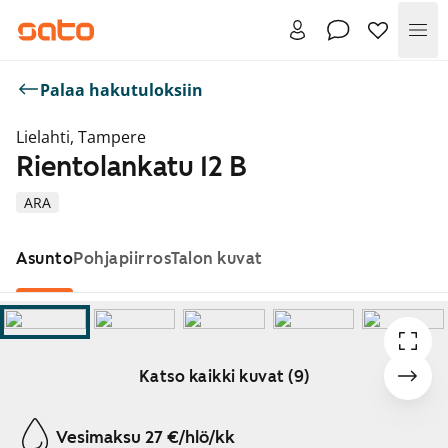
Val
Palaa hakutuloksiin
Lielahti, Tampere
Rientolankatu 12 B
ARA
Asunto
Pohjapiirros
Talon kuvat
Katso kaikki kuvat (9)
Näytetään dia 1 / 9
Vesimaksu 27 €/hlö/kk