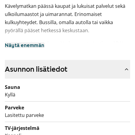
Kävelymatkan päässä kaupat ja lukuisat palvelut sekä
ulkoilumaastot ja uimarannat. Erinomaiset
kulkuyhteydet. Bussilla, omalla autolla tai vaikka
pyörällä pääset hetkessä keskustaan.
Tämä on valtion tukema Varke-asunto (entinen ARA),
Näytä enemmän
jossa asukasvalinta perustuu asunnon tarpeen
kiireellisyyteen, hakijoiden tuloihin ja varallisuuteen,
sekä asunnon tarpeen syyhyn.
Asunnon lisätiedot
Sauna
Kyllä
Parveke
Lasitettu parveke
TV-järjestelmä