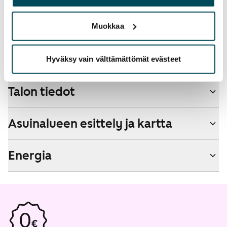
Lemmikit sallittu
palvelujaan.
Kyllä
Muokkaa
Savuton talo
Ei
Hyväksy vain välttämättömät evästeet
Talon tiedot
Asuinalueen esittely ja kartta
Energia