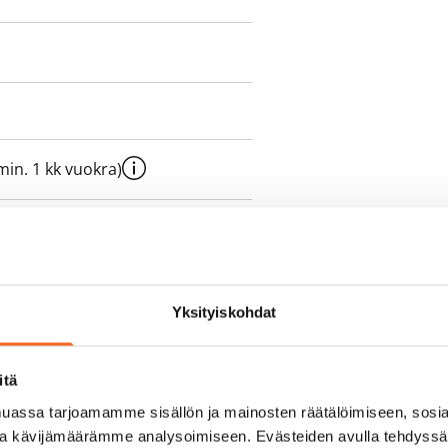
e min. 1 kk vuokra)
sisälly vuokraan
ukaan
Yksityiskohdat
olmii itse sähkösopimuksen.
itä
yy 50 M laajakaistaliittymä. Voit
assa tarjoamamme sisällön ja mainosten räätälöimiseen, sosia
peutta etuhintaan ottamalla
ja kävijämäärämme analysoimiseen. Evästeiden avulla tehdyss