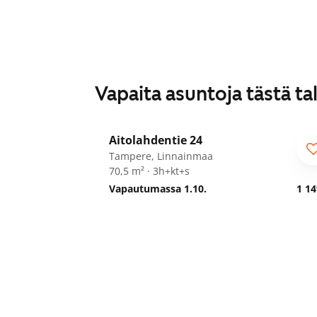
Vapaita asuntoja tästä ta
1
/
13
Aitolahdentie 24
Tampere, Linnainmaa
70,5 m² · 3h+kt+s
Vapautumassa 1.10.
1 14