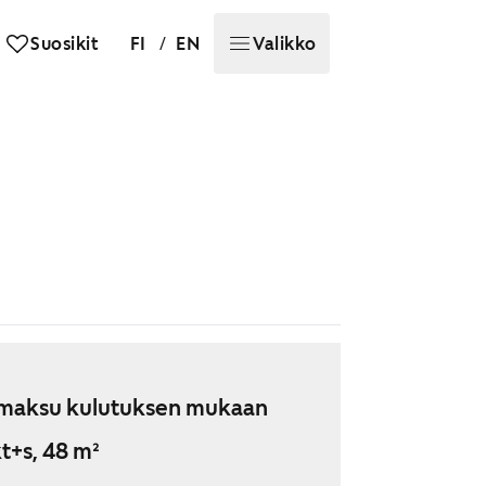
/
Suosikit
FI
EN
Valikko
maksu kulutuksen mukaan
t+s, 48 m²