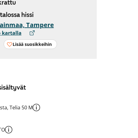
rattu
 talossa hissi
nainmaa, Tampere
 kartalla
Lisää suosikkeihin
isältyvät
sta, Telia 50 M
TO