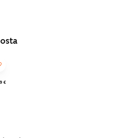
losta
9 €