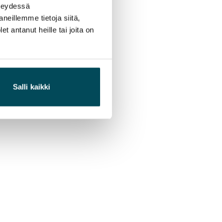
hteydessä
neillemme tietoja siitä,
 antanut heille tai joita on
Salli kaikki