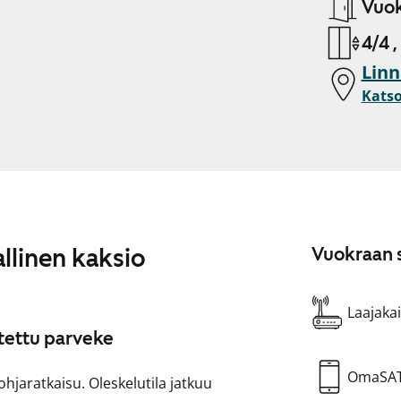
Vuok
4/4 ,
Lin
Katso
llinen kaksio
Vuokraan s
Laajakai
tettu parveke
OmaSA
hjaratkaisu. Oleskelutila jatkuu