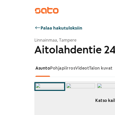
Palaa hakutuloksiin
Linnainmaa, Tampere
Aitolahdentie 2
Asunto
Pohjapiirros
Videot
Talon kuvat
Katso kai
Näytetään dia 1 / 9