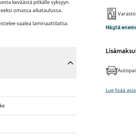
isesta keväästä pitkälle syksyyn.
eeksi omassa aikataulussa.
Varasto
eistelee vaalea laminaattilattia.
Näytä ene
posti puhtaana pidettävä
ä helpottaa erillinen vaatehuone,
Lisämaksul
t pyykinpesukoneelle.
Autopai
ästä tulla uusi elämäsi
Lue lisää asi
eke