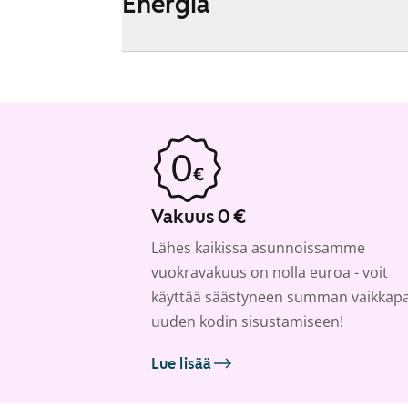
Energia
Vakuus 0 €
Lähes kaikissa asunnoissamme
vuokravakuus on nolla euroa - voit
käyttää säästyneen summan vaikkap
uuden kodin sisustamiseen!
Lue lisää