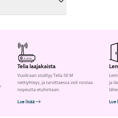
Telia laajakaista
Lem
Vuokraan sisältyy Telia 50 M
Lemm
nettiyhteys, ja tarvittaessa voit nostaa
ja l
a
nopeutta etuhintaan.
lähe
Lue lisää
Lue 