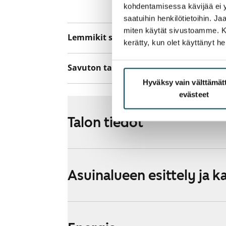
kohdentamisessa kävijää ei y
yhteyttä operaa
saatuihin henkilötietoihin. J
miten käytät sivustoamme. Kump
Lemmikit sallittu
Kyllä
kerätty, kun olet käyttänyt he
Savuton talo
Kyllä
Hyväksy vain välttämä
evästeet
Talon tiedot
Asuinalueen esittely ja k