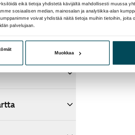
ksilöidä eikä tietoja yhdistetä kävijältä mahdollisesti muussa y
ttoriin Telia.
aamme sosiaalisen median, mainosalan ja analytiikka-alan kumppa
panimme voivat yhdistää näitä tietoja muihin tietoihin, joita olet
idän palvelujaan.
ttömät
Muokkaa
artta