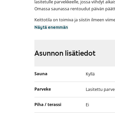
lasitetulle parvekkeelle, jossa viihdyt aika
Omassa saunassa rentoudut päivän päätt
Keittotila on toimiva ja siistin ilmeen viim
Varustukseen kuuluu astianpesukone, hel
Näytä enemmän
keraaminen liesi sekä jääkaappi. Säilytyst
ja ikkunoissa on sälekaihtimet.
Laatoitetussa kylpyhuoneessa on liitännä
Asunnon lisätiedot
Tule paikan päälle kurkkaamaan, voisiko t
vuokrakoti!
Sauna
Kyllä
Parveke
Lasitettu parv
Piha / terassi
Ei