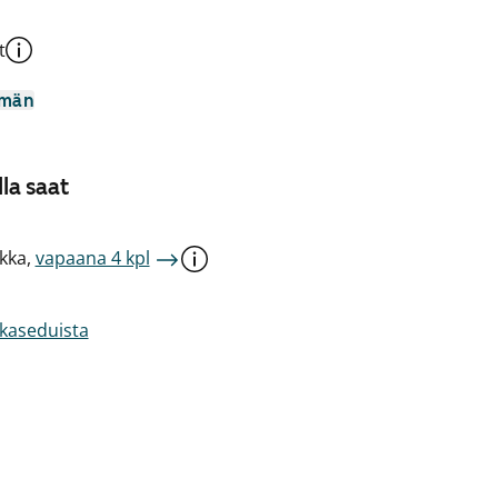
t
mmän
la saat
kka,
vapaana 4 kpl
akaseduista