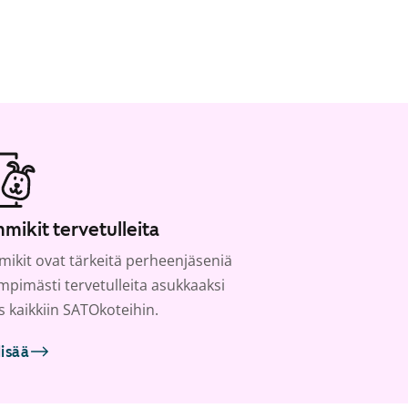
mikit tervetulleita
ikit ovat tärkeitä perheenjäseniä
ämpimästi tervetulleita asukkaaksi
s kaikkiin SATOkoteihin.
lisää