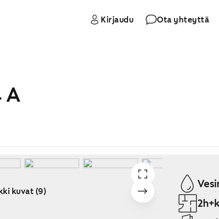
Kirjaudu
Ota yhteyttä
4 A
Vesi
kki kuvat (9)
2h+k