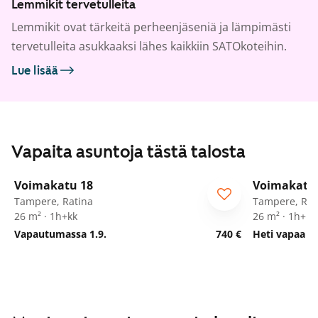
Lemmikit tervetulleita
Lemmikit ovat tärkeitä perheenjäseniä ja lämpimästi
tervetulleita asukkaaksi lähes kaikkiin SATOkoteihin.
Lue lisää
Vapaita asuntoja tästä talosta
1
/
18
Voimakatu 18
Voimakatu
Tampere, Ratina
Tampere, Rat
26 m² · 1h+kk
26 m² · 1h+kk
Vapautumassa 1.9.
740 €
Heti vapaa