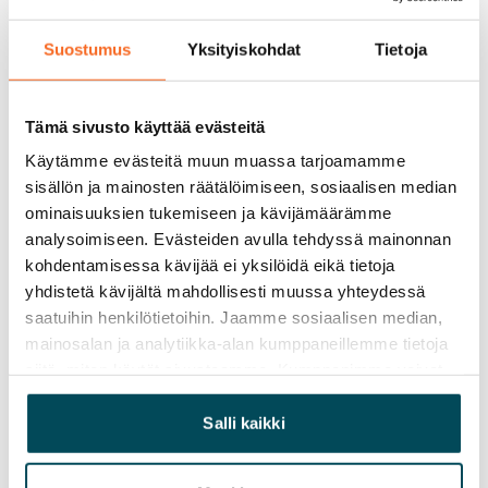
0 €, (yrityksille min. 1 kk vuokra)
Suostumus
Yksityiskohdat
Tietoja
Kotivakuutus
Pakollinen, ei sisälly vuokraan
Tämä sivusto käyttää evästeitä
Vesimaksu
Käytämme evästeitä muun muassa tarjoamamme
Kulutuksen mukaan
sisällön ja mainosten räätälöimiseen, sosiaalisen median
ominaisuuksien tukemiseen ja kävijämäärämme
Sähkömaksu
analysoimiseen. Evästeiden avulla tehdyssä mainonnan
Vuokralainen solmii itse sähkösopimuksen.
kohdentamisessa kävijää ei yksilöidä eikä tietoja
Laajakaista
yhdistetä kävijältä mahdollisesti muussa yhteydessä
saatuihin henkilötietoihin. Jaamme sosiaalisen median,
Vuokraan sisältyy 50 M laajakaistaliittymä. Voit hankkia
mainosalan ja analytiikka-alan kumppaneillemme tietoja
lisänopeutta etuhintaan ottamalla yhteyttä
siitä, miten käytät sivustoamme. Kumppanimme voivat
operaattoriin Telia.
yhdistää näitä tietoja muihin tietoihin, joita olet antanut
heille tai joita on kerätty, kun olet käyttänyt heidän
Salli kaikki
Lemmikit sallittu
palvelujaan.
Kyllä