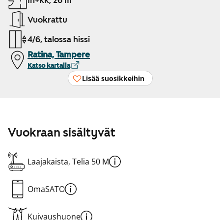
1h+kk, 26 m²
Vuokrattu
4/6, talossa hissi
Ratina, Tampere
Katso kartalla
Lisää suosikkeihin
Vuokraan sisältyvät
Laajakaista, Telia 50 M
OmaSATO
Kuivaushuone