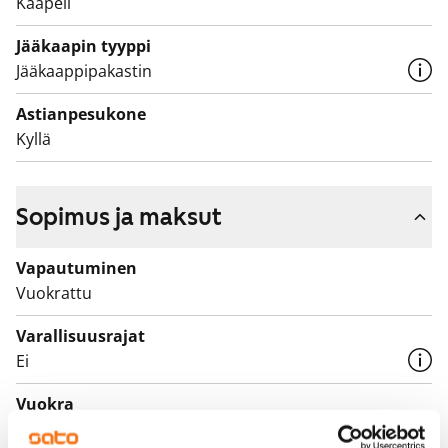
Kaapeli
Jääkaapin tyyppi
Jääkaappipakastin
Astianpesukone
Kyllä
Sopimus ja maksut
Vapautuminen
Vuokrattu
Varallisuusrajat
Ei
Vuokra
Vuokravakuus