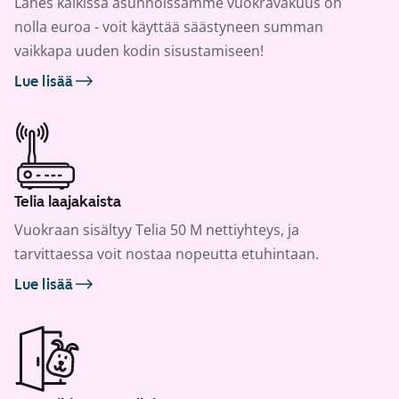
Lähes kaikissa asunnoissamme vuokravakuus on
nolla euroa - voit käyttää säästyneen summan
vaikkapa uuden kodin sisustamiseen!
Lue lisää
Telia laajakaista
Vuokraan sisältyy Telia 50 M nettiyhteys, ja
tarvittaessa voit nostaa nopeutta etuhintaan.
Lue lisää