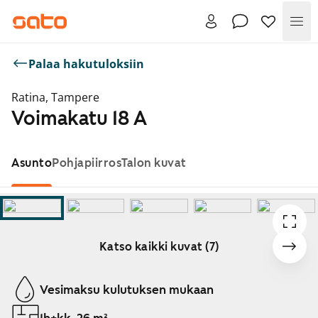
Val
Palaa hakutuloksiin
Ratina, Tampere
Voimakatu 18 A
Asunto
Pohjapiirros
Talon kuvat
Katso kaikki kuvat (7)
Näytetään dia 1 / 7
Vesimaksu kulutuksen mukaan