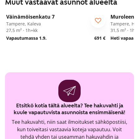
Muut vastaavat asunnot alueelta
1
/
12
Väinämöisenkatu 7
Muroleenka
ARA
Tampere, Kaleva
Tampere, Her
27,5 m² · 1h+kk
31,5 m² · 1h+
Vapautumassa 1.9.
691 €
Heti vapaa
Etsitkö kotia tältä alueelta? Tee hakuvahti ja
kuule vapautuvista asunnoista ensimmäisenä!
Tee hakuvahti, niin saat ilmoitukset sähköpostiisi,
kun toiveitasi vastaavia koteja vapautuu. Voit
tehdä yhden tai useamman hakuvahdin ja