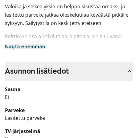
Valoisa ja selkeä yksiö on helppo sisustaa omaksi, ja
lasitettu parveke jatkaa oleskelutilaa keväästä pitkälle
syksyyn. Säilytystila on keskitetty eteiseen.
Keittiö on osa oleskelutilaa ja pitää arjen sujuvana:
astianpesukone odottaa kotikokkia , ja säilytystilaa on
Näytä enemmän
kompaktisti. Jääkaappi löytyy keittiön yhteydestä.
Kauttaaltaan laatoitettu kylpyhuone on siisti ja siellä on
Asunnon lisätiedot
tilaa myös pyykkihuollolle.
Varaa esittelyaika ja tule tutustumaan paikan päälle.
Sauna
Ehkäpä tämä on uusi oma paikkasi.
Ei
Parveke
Lasitettu parveke
TV-järjestelmä