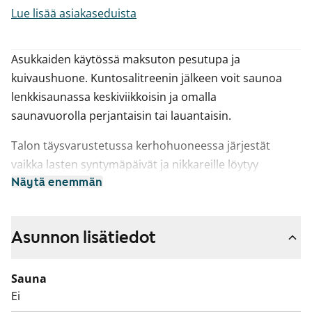
Lue lisää asiakaseduista
Asukkaiden käytössä maksuton pesutupa ja
kuivaushuone. Kuntosalitreenin jälkeen voit saunoa
lenkkisaunassa keskiviikkoisin ja omalla
saunavuorolla perjantaisin tai lauantaisin.
Talon täysvarustetussa kerhohuoneessa järjestät
vaikka lasten syntymäpäivät ja nikkareille löytyy
puutyöverstas.
Näytä enemmän
Pelisalissa voit ottaa kaverista mittaa pingiksessä ja
kesällä grillataan pihan grillikatoksessa.
Asunnon lisätiedot
Talosta löytyy autotalleja ja pihasta parkkipaikkoja.
Sauna
Ei