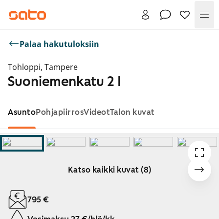
Val
Palaa hakutuloksiin
Tohloppi, Tampere
Suoniemenkatu 2 I
Asunto
Pohjapiirros
Videot
Talon kuvat
Katso kaikki kuvat (8)
Näytetään dia 1 / 8
795 €