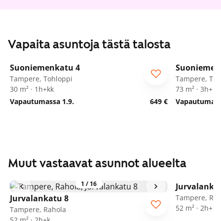
Vapaita asuntoja tästä talosta
1
/
13
Suoniemenkatu 4
Suoniemen
Tampere, Tohloppi
Tampere, Toh
30 m² · 1h+kk
73 m² · 3h+k
Vapautumassa 1.9.
649 €
Vapautumassa
Muut vastaavat asunnot alueelta
1
/
16
Jurvalanka
Jurvalankatu 8
Tampere, Rah
52 m² · 2h+k
Tampere, Rahola
52 m² · 2h+k