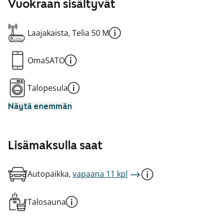
Vuokraan sisältyvät
Laajakaista, Telia 50 M
OmaSATO
Talopesula
Näytä enemmän
Lisämaksulla saat
Autopaikka,
vapaana 11 kpl
Talosauna