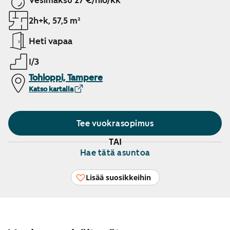
Vesimaksu 27 €/hlö/kk
2h+k, 57,5 m²
Heti vapaa
1/3
Tohloppi, Tampere
Katso kartalla
Tee vuokrasopimus
TAI
Hae tätä asuntoa
Lisää suosikkeihin