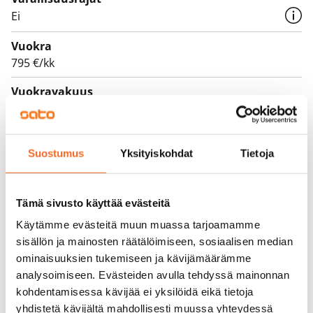
Ei
Vuokra
795 €/kk
Vuokravakuus
0 €, (yrityksille min. 1 kk vuokra)
Vuokrasopimus
Suostumus
Yksityiskohdat
Tietoja
Toistaiseksi voimassa oleva, minimi asumisaika
12 kk
Tämä sivusto käyttää evästeitä
Irtisanomis­mahdollisuus
12 kk vuokrasopimuksesta tai sopimussakolla
Käytämme evästeitä muun muassa tarjoamamme
aiemmin
sisällön ja mainosten räätälöimiseen, sosiaalisen median
ominaisuuksien tukemiseen ja kävijämäärämme
Kotivakuutus
analysoimiseen. Evästeiden avulla tehdyssä mainonnan
Pakollinen, ei sisälly vuokraan
kohdentamisessa kävijää ei yksilöidä eikä tietoja
yhdistetä kävijältä mahdollisesti muussa yhteydessä