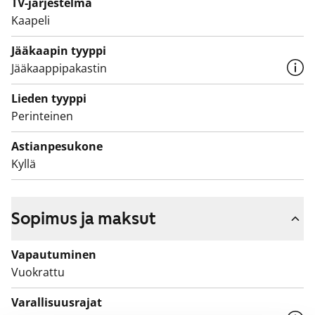
TV-järjestelmä
Kaapeli
Jääkaapin tyyppi
Jääkaappipakastin
Lieden tyyppi
Perinteinen
Astianpesukone
Kyllä
Sopimus ja maksut
Vapautuminen
Vuokrattu
Varallisuusrajat