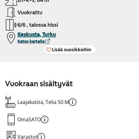
2h+k+s, 64 m²
Vuokrattu
6/6 , talossa hissi
Keskusta, Turku
Katso kartalla
Lisää suosikkeihin
Vuokraan sisältyvät
Laajakaista, Telia 50 M
OmaSATO
Varastot