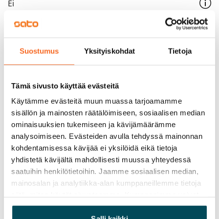
Ei
Vuokra
Vuokravakuus
Suostumus
Yksityiskohdat
Tietoja
0 €, (yrityksille min. 1 kk vuokra)
Kotivakuutus
Tämä sivusto käyttää evästeitä
Pakollinen, ei sisälly vuokraan
Käytämme evästeitä muun muassa tarjoamamme
Vesimaksu
sisällön ja mainosten räätälöimiseen, sosiaalisen median
27 €/hlö/kk
ominaisuuksien tukemiseen ja kävijämäärämme
analysoimiseen. Evästeiden avulla tehdyssä mainonnan
Sähkömaksu
kohdentamisessa kävijää ei yksilöidä eikä tietoja
Vuokralainen solmii itse sähkösopimuksen.
yhdistetä kävijältä mahdollisesti muussa yhteydessä
saatuihin henkilötietoihin. Jaamme sosiaalisen median,
Laajakaista
mainosalan ja analytiikka-alan kumppaneillemme tietoja
Vuokraan sisältyy 50 M laajakaistaliittymä. Voit hankkia
siitä, miten käytät sivustoamme. Kumppanimme voivat
lisänopeutta etuhintaan ottamalla yhteyttä
yhdistää näitä tietoja muihin tietoihin, joita olet antanut
operaattoriin Telia.
heille tai joita on kerätty, kun olet käyttänyt heidän
Salli kaikki