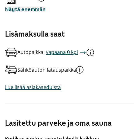
Näytä enemmän
Lisämaksulla saat
Autopaikka,
vapaana 0 kpl
Sähköauton latauspaikka
Lue lisää asiakaseduista
Lasitettu parveke ja oma sauna
Kodikas vuokra-asunto lähellä kaikkea