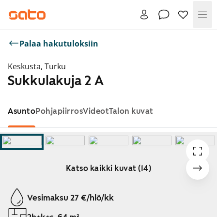
Val
Palaa hakutuloksiin
Keskusta, Turku
Sukkulakuja 2 A
Asunto
Pohjapiirros
Videot
Talon kuvat
Katso kaikki kuvat (14)
Näytetään dia 1 / 14
Vesimaksu 27 €/hlö/kk