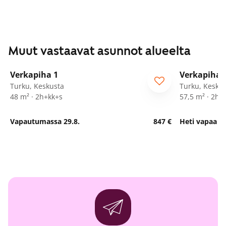
Muut vastaavat asunnot alueelta
1
/
21
Verkapiha 1
Verkapiha 
Turku, Keskusta
Turku, Kesku
48 m² · 2h+kk+s
57,5 m² · 2h+
Vapautumassa 29.8.
847 €
Heti vapaa