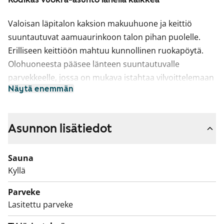
Valoisan läpitalon kaksion makuuhuone ja keittiö
suuntautuvat aamuaurinkoon talon pihan puolelle.
Erilliseen keittiöön mahtuu kunnollinen ruokapöytä.
Olohuoneesta pääsee länteen suuntautuvalle
parvekkeelle, jossa on mukava istahtaa vilvoittelemaan
Näytä enemmän
oman saunan löylyjen jälkeen. Valoisan
makuuhuoneen yhteydessä on runsaasti komerotilaa
vaatesäilytykselle. Taloyhtiö on savuton 1.10.2023
Asunnon lisätiedot
alkaen.
Sauna
Kyllä
Parveke
Lasitettu parveke