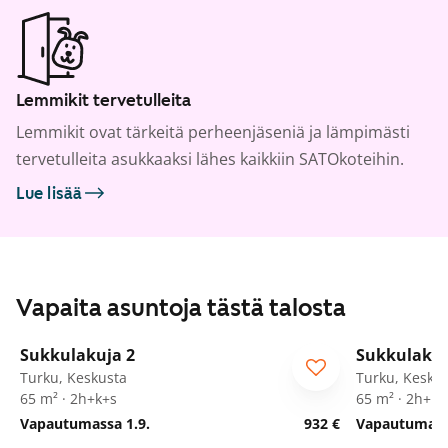
Lemmikit tervetulleita
Lemmikit ovat tärkeitä perheenjäseniä ja lämpimästi
tervetulleita asukkaaksi lähes kaikkiin SATOkoteihin.
Lue lisää
Vapaita asuntoja tästä talosta
1
/
11
Sukkulakuja 2
Sukkulakuj
Turku, Keskusta
Turku, Kesku
65 m² · 2h+k+s
65 m² · 2h+k+
Vapautumassa 1.9.
932 €
Vapautumassa