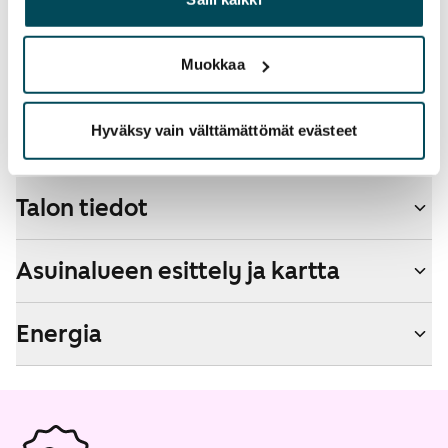
palvelujaan.
Lemmikit sallittu
Kyllä
Muokkaa
Savuton talo
Kyllä
Hyväksy vain välttämättömät evästeet
Talon tiedot
Asuinalueen esittely ja kartta
Energia