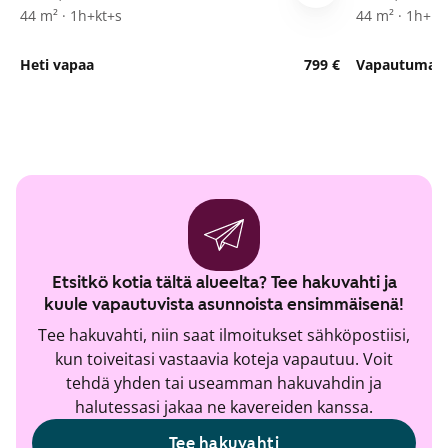
44 m² · 1h+kt+s
44 m² · 1h+kt
Heti vapaa
799 €
Vapautumassa
Etsitkö kotia tältä alueelta? Tee hakuvahti ja
kuule vapautuvista asunnoista ensimmäisenä!
Tee hakuvahti, niin saat ilmoitukset sähköpostiisi,
kun toiveitasi vastaavia koteja vapautuu. Voit
tehdä yhden tai useamman hakuvahdin ja
halutessasi jakaa ne kavereiden kanssa.
Tee hakuvahti