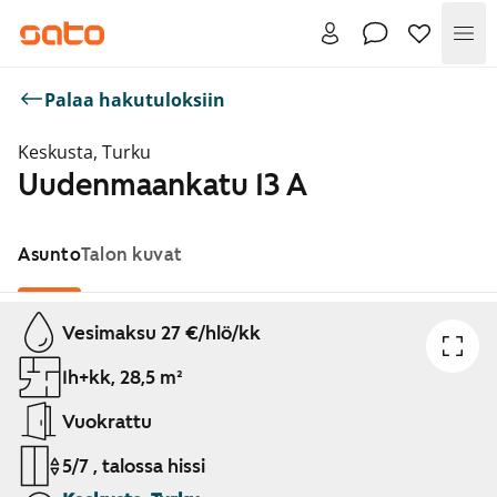
Val
Palaa hakutuloksiin
Keskusta, Turku
Uudenmaankatu 13 A
Asunto
Talon kuvat
Näytetään dia 1 / 1
Vesimaksu 27 €/hlö/kk
1h+kk, 28,5 m²
Vuokrattu
5/7 , talossa hissi