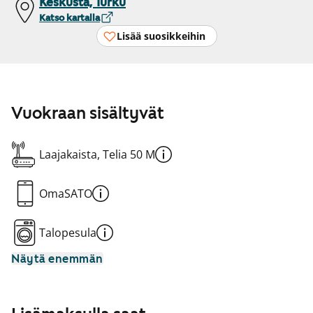
Keskusta, Turku
Katso kartalla
Lisää suosikkeihin
Vuokraan sisältyvät
Laajakaista, Telia 50 M
OmaSATO
Talopesula
Näytä enemmän