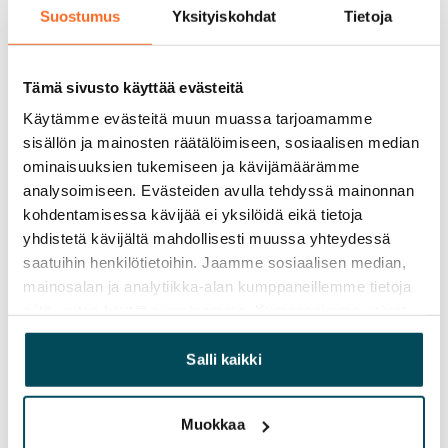
Pakollinen, ei sisälly vuokraan
Suostumus
Yksityiskohdat
Tietoja
Vesimaksu
27 €/hlö/kk
Tämä sivusto käyttää evästeitä
Sähkömaksu
Käytämme evästeitä muun muassa tarjoamamme
Vuokralainen solmii itse sähkösopimuksen.
sisällön ja mainosten räätälöimiseen, sosiaalisen median
ominaisuuksien tukemiseen ja kävijämäärämme
Laajakaista
analysoimiseen. Evästeiden avulla tehdyssä mainonnan
Vuokraan sisältyy 50 M laajakaistaliittymä. Voit hankkia
kohdentamisessa kävijää ei yksilöidä eikä tietoja
lisänopeutta etuhintaan ottamalla yhteyttä
yhdistetä kävijältä mahdollisesti muussa yhteydessä
saatuihin henkilötietoihin. Jaamme sosiaalisen median,
operaattoriin Telia.
mainosalan ja analytiikka-alan kumppaneillemme tietoja
Lemmikit sallittu
siitä, miten käytät sivustoamme. Kumppanimme voivat
Kyllä
yhdistää näitä tietoja muihin tietoihin, joita olet antanut
heille tai joita on kerätty, kun olet käyttänyt heidän
Salli kaikki
Savuton talo
palvelujaan.
Kyllä
Muokkaa