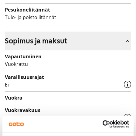
Pesukoneliitännät
Tulo- ja poistoliitännät
Sopimus ja maksut
Vapautuminen
Vuokrattu
Varallisuusrajat
Ei
Vuokra
Vuokravakuus
0 €, (yrityksille min. 1 kk vuokra)
Kotivakuutus