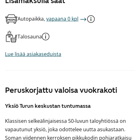
Lisämaksulla saat
Autopaikka,
vapaana 0 kpl
Talosauna
Lue lisää asiakaseduista
Peruskorjattu valoisa vuokrakoti
Yksiö Turun keskustan tuntumassa
Klassisen selkeälinjaisessa 50-luvun taloyhtiössä on
vapautunut yksiö, joka odottelee uutta asukastaan.
Soman viidennen kerroksen pikkukodin pohjaratkaisu