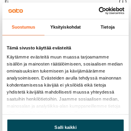
Ei
Vuokra
Vuokravakuus
Suostumus
Yksityiskohdat
Tietoja
0 €, (yrityksille min. 1 kk vuokra)
Kotivakuutus
Tämä sivusto käyttää evästeitä
Pakollinen, ei sisälly vuokraan
Käytämme evästeitä muun muassa tarjoamamme
sisällön ja mainosten räätälöimiseen, sosiaalisen median
Vesimaksu
ominaisuuksien tukemiseen ja kävijämäärämme
Kulutuksen mukaan
analysoimiseen. Evästeiden avulla tehdyssä mainonnan
kohdentamisessa kävijää ei yksilöidä eikä tietoja
Sähkömaksu
yhdistetä kävijältä mahdollisesti muussa yhteydessä
Vuokralainen solmii itse sähkösopimuksen.
saatuihin henkilötietoihin. Jaamme sosiaalisen median,
Laajakaista
mainosalan ja analytiikka-alan kumppaneillemme tietoja
Vuokraan sisältyy 50 M laajakaistaliittymä. Voit hankkia
siitä, miten käytät sivustoamme. Kumppanimme voivat
yhdistää näitä tietoja muihin tietoihin, joita olet antanut
lisänopeutta etuhintaan ottamalla yhteyttä
heille tai joita on kerätty, kun olet käyttänyt heidän
Salli kaikki
operaattoriin Telia.