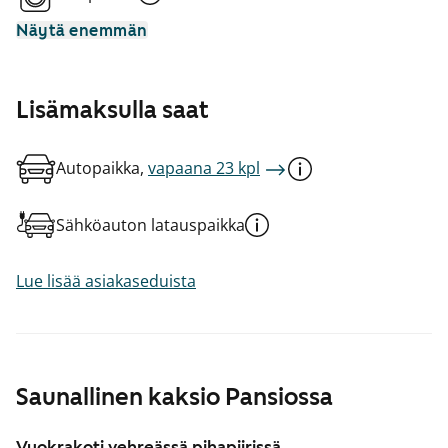
Näytä enemmän
Lisämaksulla saat
Autopaikka,
vapaana 23 kpl
Sähköauton latauspaikka
Lue lisää asiakaseduista
Saunallinen kaksio Pansiossa
Vuokrakoti vehreässä pihapiirissä