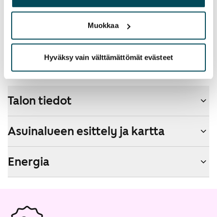
palvelujaan.
Lemmikit sallittu
Muokkaa
Kyllä
Savuton talo
Hyväksy vain välttämättömät evästeet
Ei
Talon tiedot
Asuinalueen esittely ja kartta
Energia