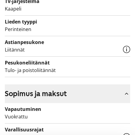
TV-järjestelmä
päälle!
Kaapeli
Lieden tyyppi
Perinteinen
Astianpesukone
Liitännät
Pesukoneliitännät
Tulo- ja poistoliitännät
Sopimus ja maksut
Vapautuminen
Vuokrattu
Varallisuusrajat