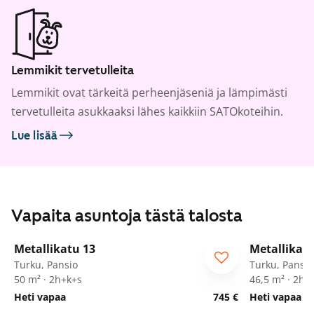
Lemmikit tervetulleita
Lemmikit ovat tärkeitä perheenjäseniä ja lämpimästi
tervetulleita asukkaaksi lähes kaikkiin SATOkoteihin.
Lue lisää
Vapaita asuntoja tästä talosta
1
/
21
Metallikatu 13
Metallikatu
Turku, Pansio
Turku, Pansio
50 m² · 2h+k+s
46,5 m² · 2h+
Heti vapaa
745 €
Heti vapaa