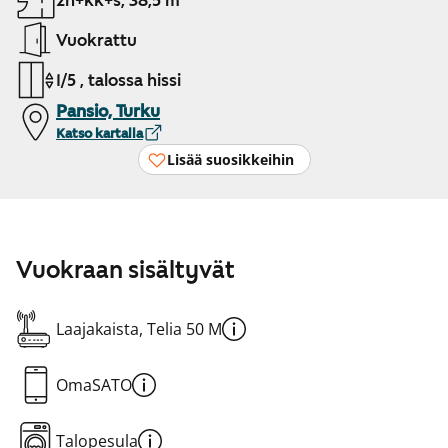
2h+kk+s, 38,5 m²
Vuokrattu
1/5 , talossa hissi
Pansio, Turku
Katso kartalla
Lisää suosikkeihin
Vuokraan sisältyvät
Laajakaista, Telia 50 M
OmaSATO
Talopesula