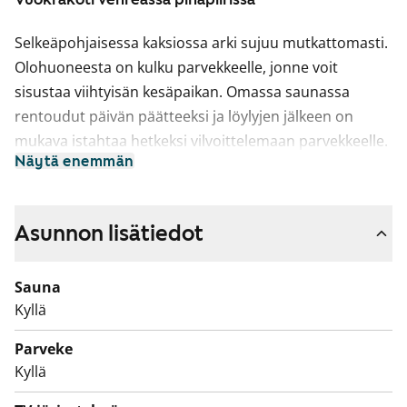
Selkeäpohjaisessa kaksiossa arki sujuu mutkattomasti.
Olohuoneesta on kulku parvekkeelle, jonne voit
sisustaa viihtyisän kesäpaikan. Omassa saunassa
rentoudut päivän päätteeksi ja löylyjen jälkeen on
mukava istahtaa hetkeksi vilvoittelemaan parvekkeelle.
Näytä enemmän
Vaaleasävyisessä keittiössä on tilaa
astianpesukoneellesi sekä perinteinen liesi. Kaappitilaa
on sopivasti.
Asunnon lisätiedot
Kylpyhuoneessa on selkeä ilme ja hyvin tilaa
Sauna
päivittäisiin toimiin. Pesukoneellesi on liitännät.
Kyllä
Talon pihapiirissä on leikkipaikka lapsille. Tiedustele
Parveke
myös vuokrattavaa autopaikkaa.
Kyllä
Kiinnostuitko? Tulehan tutustumaan tarkemmin paikan