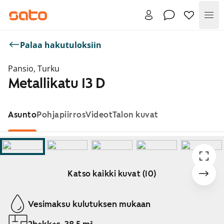
Val
Palaa hakutuloksiin
Pansio, Turku
Metallikatu 13 D
Asunto
Pohjapiirros
Videot
Talon kuvat
Katso kaikki kuvat (10)
Näytetään dia 1 / 10
Vesimaksu kulutuksen mukaan