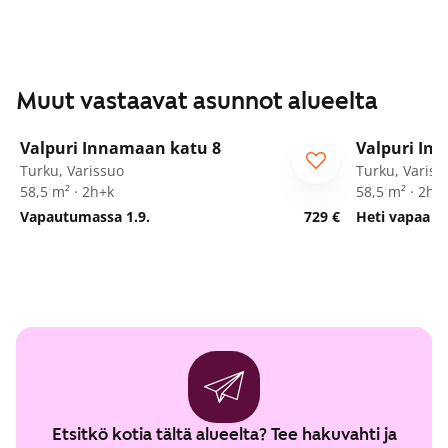
Muut vastaavat asunnot alueelta
1
/
19
Valpuri Innamaan katu 8
Valpuri In
Turku, Varissuo
Turku, Variss
58,5 m² · 2h+k
58,5 m² · 2h+
Vapautumassa 1.9.
729 €
Heti vapaa
Etsitkö kotia tältä alueelta? Tee hakuvahti ja