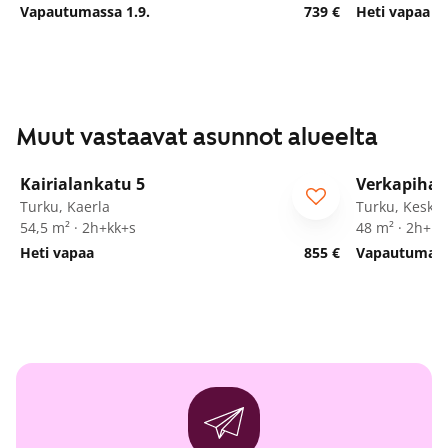
Vapautumassa 1.9.
739 €
Heti vapaa
Muut vastaavat asunnot alueelta
1
/
14
Kairialankatu 5
Verkapiha 
Turku, Kaerla
Turku, Kesku
54,5 m² · 2h+kk+s
48 m² · 2h+kk
Heti vapaa
855 €
Vapautumassa