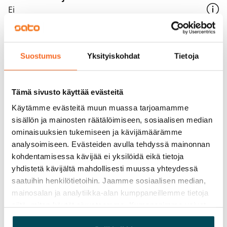
Ei
Vuokra
Vuokravakuus
Suostumus
Yksityiskohdat
Tietoja
0 €, (yrityksille min. 1 kk vuokra)
Kotivakuutus
Tämä sivusto käyttää evästeitä
Pakollinen, ei sisälly vuokraan
Käytämme evästeitä muun muassa tarjoamamme
sisällön ja mainosten räätälöimiseen, sosiaalisen median
Vesimaksu
ominaisuuksien tukemiseen ja kävijämäärämme
Kulutuksen mukaan
analysoimiseen. Evästeiden avulla tehdyssä mainonnan
Sähkömaksu
kohdentamisessa kävijää ei yksilöidä eikä tietoja
Vuokralainen solmii itse sähkösopimuksen.
yhdistetä kävijältä mahdollisesti muussa yhteydessä
saatuihin henkilötietoihin. Jaamme sosiaalisen median,
Laajakaista
mainosalan ja analytiikka-alan kumppaneillemme tietoja
Vuokraan sisältyy 50 M laajakaistaliittymä. Voit hankkia
siitä, miten käytät sivustoamme. Kumppanimme voivat
lisänopeutta etuhintaan ottamalla yhteyttä
yhdistää näitä tietoja muihin tietoihin, joita olet antanut