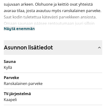
sujuvaan arkeen. Olohuone ja keittiö ovat yhteistä
avaraa tilaa, josta avautuu myös ranskalainen parveke.
Saat kodin tuletettua kätevästi parvekkeen ansiosta.
Omaan saunaan pääsee rentoutumaan juuri silloin
Näytä enemmän
kuin sinulle sopii.
Keittiö on vaaleasävyinen ja toiminnallinen arjen
tarpeisiin. Astianpesukone on valmiina.
Asunnon lisätiedot
Kylpyhuone on laatoitettu ja tilava, sekä siellä on
Sauna
paikka pyykinpesukoneellesi.
Kyllä
Talo sijaitsee lähellä Turun linnaa ja satamaa.
Parveke
Kiinnostuitko? Tule tutustumaan, miltä arki täällä voisi
Ranskalainen parveke
tuntua.
TV-järjestelmä
Kaapeli