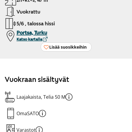
2h+kt+s, 47 m²
Vuokrattu
5/6 , talossa hissi
Portsa, Turku
Katso kartalla
Lisää suosikkeihin
Vuokraan sisältyvät
Laajakaista, Telia 50 M
OmaSATO
Varastot