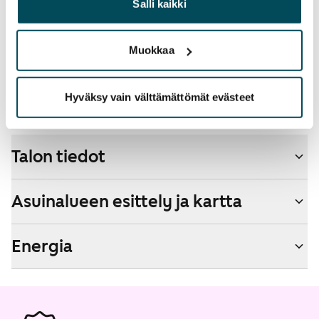
operaattoriin Telia.
heille tai joita on kerätty, kun olet käyttänyt heidän
Salli kaikki
palvelujaan.
Lemmikit sallittu
Muokkaa
Kyllä
Savuton talo
Hyväksy vain välttämättömät evästeet
Ei
Talon tiedot
Asuinalueen esittely ja kartta
Energia