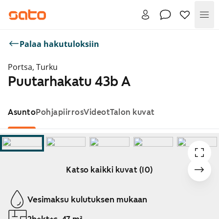
Val
Palaa hakutuloksiin
Portsa, Turku
Puutarhakatu 43b A
Asunto
Pohjapiirros
Videot
Talon kuvat
Katso kaikki kuvat (10)
Näytetään dia 1 / 10
Vesimaksu kulutuksen mukaan