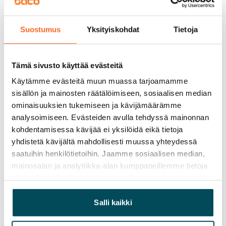
Vuokravakuus
0 €, (yrityksille min. 1 kk vuokra)
Suostumus
Yksityiskohdat
Tietoja
Kotivakuutus
Pakollinen, ei sisälly vuokraan
Tämä sivusto käyttää evästeitä
Vesimaksu
Käytämme evästeitä muun muassa tarjoamamme
27 €/hlö/kk
sisällön ja mainosten räätälöimiseen, sosiaalisen median
ominaisuuksien tukemiseen ja kävijämäärämme
Sähkömaksu
analysoimiseen. Evästeiden avulla tehdyssä mainonnan
Vuokralainen solmii itse sähkösopimuksen.
kohdentamisessa kävijää ei yksilöidä eikä tietoja
yhdistetä kävijältä mahdollisesti muussa yhteydessä
Laajakaista
saatuihin henkilötietoihin. Jaamme sosiaalisen median,
Vuokraan sisältyy 50 M laajakaistaliittymä. Voit hankkia
mainosalan ja analytiikka-alan kumppaneillemme tietoja
lisänopeutta etuhintaan ottamalla yhteyttä
siitä, miten käytät sivustoamme. Kumppanimme voivat
operaattoriin Telia.
yhdistää näitä tietoja muihin tietoihin, joita olet antanut
heille tai joita on kerätty, kun olet käyttänyt heidän
Salli kaikki
Lemmikit sallittu
palvelujaan.
Kyllä