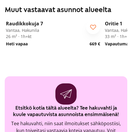
Muut vastaavat asunnot alueelta
1
/
18
Raudikkokuja 7
Oritie 1
Vantaa, Hakunila
Vantaa, Hakun
26 m² · 1h+kt
33 m² · 1h+kk
Heti vapaa
669 €
Vapautumassa
Etsitkö kotia tältä alueelta? Tee hakuvahti ja
kuule vapautuvista asunnoista ensimmäisenä!
Tee hakuvahti, niin saat ilmoitukset sähköpostiisi,
kun toiveitasi vastaavia koteja vapautuu. Voit