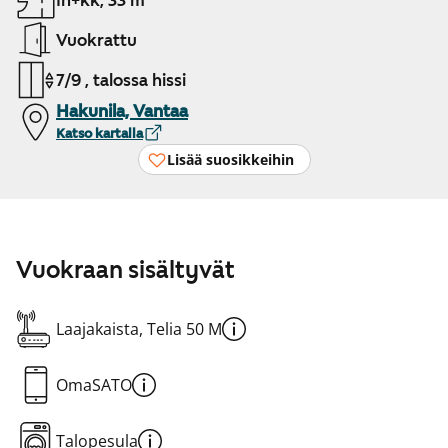
1h+kk, 33 m²
Vuokrattu
7/9 , talossa hissi
Hakunila, Vantaa
Katso kartalla
Lisää suosikkeihin
Vuokraan sisältyvät
Laajakaista, Telia 50 M
OmaSATO
Talopesula