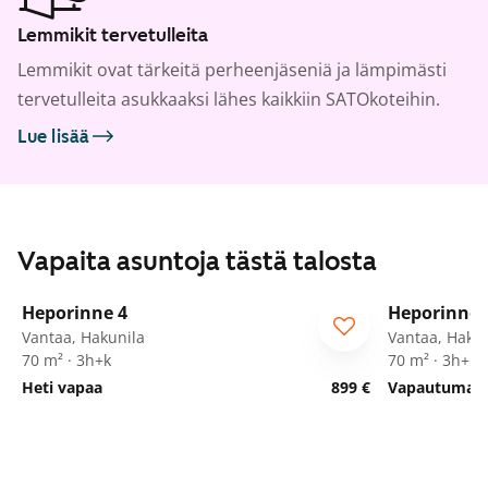
Lemmikit tervetulleita
Lemmikit ovat tärkeitä perheenjäseniä ja lämpimästi
tervetulleita asukkaaksi lähes kaikkiin SATOkoteihin.
Lue lisää
Vapaita asuntoja tästä talosta
1
/
22
Heporinne 4
Heporinne 
Vantaa, Hakunila
Vantaa, Hakun
70 m² · 3h+k
70 m² · 3h+k
Heti vapaa
899 €
Vapautumassa