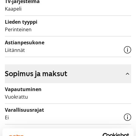
TV-järjestelmä
Kaapeli
Olisivatko nämä sinun kotimaisemiasi? Varaa näyttö ja
tule varmistamaan asia!
Lieden tyyppi
Perinteinen
Astianpesukone
Liitännät
Sopimus ja maksut
Vapautuminen
Vuokrattu
Varallisuusrajat
Ei
Vuokra