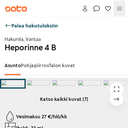
Val
Palaa hakutuloksiin
Hakunila, Vantaa
Heporinne 4 B
Asunto
Pohjapiirros
Talon kuvat
Katso kaikki kuvat (7)
Näytetään dia 1 / 7
Vesimaksu 27 €/hlö/kk