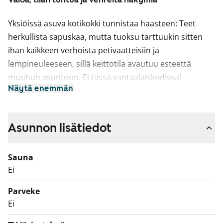
Yksiöissä asuva kotikokki tunnistaa haasteen: Teet
herkullista sapuskaa, mutta tuoksu tarttuukin sitten
ihan kaikkeen verhoista petivaatteisiin ja
lempineuleeseen, sillä keittotila avautuu esteettä
muuhun asuntoon. Ei tässä vantaalaiskodissa!
Näytä enemmän
Keittokomerossa on ovi, jonka avulla keittokomeron
tuoksut pysyvät kurissa.
Ovellinen keittokomero ei ole kodin ainoa valttikortti -
Asunnon lisätiedot
siitä pitävät huolen tilava pohjaratkaisu ja isot ikkunat,
jotka tuovat maisemat osaksi sisustusta.
Sauna
Asuinhuoneissa on laminaattilattiat ja kylpyhuone on
Ei
kaakeloitu kauttaaltaan. Keittokomerossa on jää-
Parveke
pakastinkaappi, nelilevyinen sähköliesi ja paikka
Ei
astianpesukoneelle. Kylpyhuoneeseen mahtuu
pyykinpesukone.