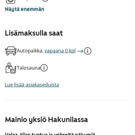
Näytä enemmän
Lisämaksulla saat
Autopaikka,
vapaana 0 kpl
Talosauna
Lue lisää asiakaseduista
Mainio yksiö Hakunilassa
Valoa, tilan tuntua ja vehreitä näkymiä